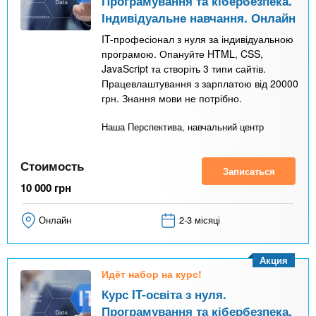
Програмування та кібербезпека.
Індивідуальне навчання. Онлайн
IT-професіонал з нуля за індивідуальною
програмою. Опануйте HTML, CSS,
JavaScript та створіть 3 типи сайтів.
Працевлаштування з зарплатою від 20000
грн. Знання мови не потрібно.
Наша Перспектива, навчальний центр
Стоимость
Записаться
10 000
грн
Онлайн
2-3 місяці
Акция
Идёт набор на курс!
Курс IT-освіта з нуля.
Програмування та кібербезпека.