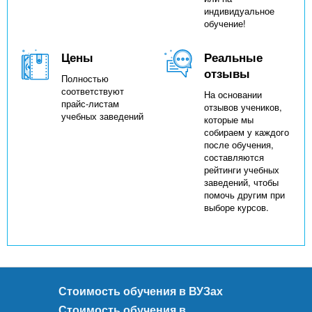
индивидуальное
обучение!
Цены
Реальные
отзывы
Полностью
соответствуют
На основании
прайс-листам
отзывов учеников,
учебных заведений
которые мы
собираем у каждого
после обучения,
составляются
рейтинги учебных
заведений, чтобы
помочь другим при
выборе курсов.
Стоимость обучения в ВУЗах
Стоимость обучения в