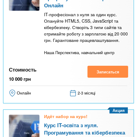
Онлайн
IT-професіонал з нуля за один курс.
Опануйте HTML5, CSS, JavaScript та
кібербезпеку. Створіть 3 типи сайтів та
отримайте роботу з зарплатою від 20 000
грн. Гарантоване працевлаштування.
Наша Перспектива, навчальний центр
Стоимость
Записаться
10 000
грн
Онлайн
2-3 місяці
Акция
Идёт набор на курс!
Курс IT-освіта з нуля.
Програмування та кібербезпека