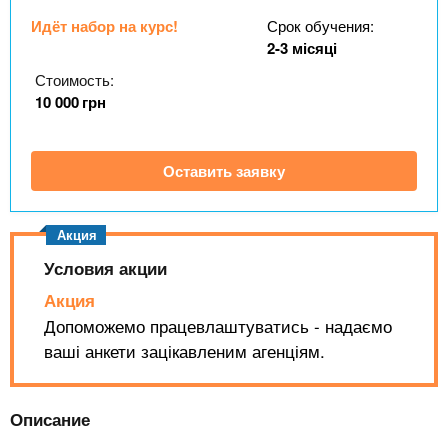
n
MBA
р
х
ж
Идёт набор на курс!
Срок обучения:
з
t
а
2-3 місяці
Онлайн курсы
н
а
Стоимость:
и
в
s
10 000
грн
ю
е
За рубежом
.
д
Оставить заявку
е
i
н
и
n
й
Условия акции
Акция
f
Допоможемо працевлаштуватись - надаємо
ваші анкети зацікавленим агенціям.
o
Описание