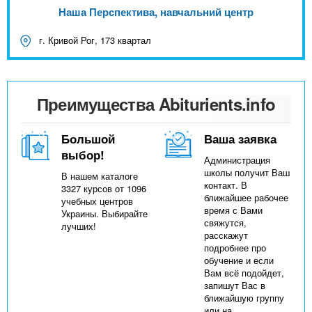
Наша Перспектива, навчальний центр
г. Кривой Рог, 173 квартал
Преимущества Abiturients.info
Большой
Ваша заявка
выбор!
Администрация
школы получит Ваш
В нашем каталоге
контакт. В
3327 курсов от 1096
ближайшее рабочее
учебных центров
время с Вами
Украины. Выбирайте
свяжутся,
лучших!
расскажут
подробнее про
обучение и если
Вам всё подойдет,
запишут Вас в
ближайшую группу
или на