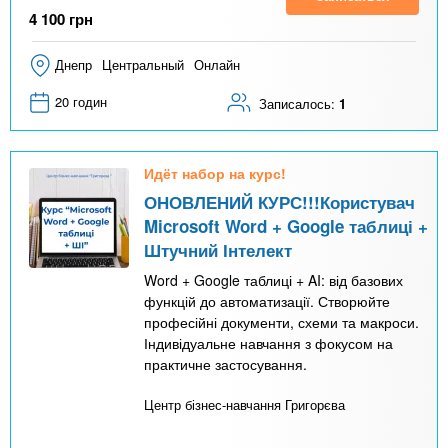
4 100
грн
Днепр
Центральный
Онлайн
20 годин
Записалось:
1
Идёт набор на курс!
ОНОВЛЕНИЙ КУРС!!!Користувач
Microsoft Word + Google таблиці +
Штучний Інтелект
Word + Google таблиці + AI: від базових
функцій до автоматизації. Створюйте
професійні документи, схеми та макроси.
Індивідуальне навчання з фокусом на
практичне застосування.
Центр бізнес-навчання Григорєва