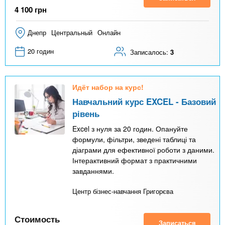
4 100
грн
Днепр
Центральный
Онлайн
20 годин
Записалось:
3
Идёт набор на курс!
Навчальний курс EXCEL - Базовий
рівень
Excel з нуля за 20 годин. Опануйте
формули, фільтри, зведені таблиці та
діаграми для ефективної роботи з даними.
Інтерактивний формат з практичними
завданнями.
Центр бізнес-навчання Григорєва
Стоимость
Записаться