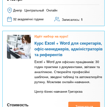
Днепр
Центральный
Онлайн
32 академічні години
Записалось:
1
Идёт набор на курс!
Курс Excel + Word для секретарів,
офіс-менеджерів, адміністраторів
та референтів
Excel + Word для офісних працівників: 30
годин практики з документами, звітами та
аналітикою. Створюйте професійні
шаблони, зведені таблиці та автоматизуйте
рутину. Можливе онлайн-навчання.
Центр бізнес-навчання Григорєва
Стоимость
Записаться