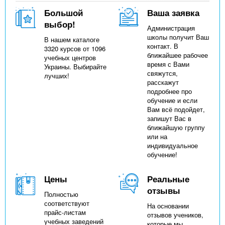
Большой
Ваша заявка
выбор!
Администрация
школы получит Ваш
В нашем каталоге
контакт. В
3320 курсов от 1096
ближайшее рабочее
учебных центров
время с Вами
Украины. Выбирайте
свяжутся,
лучших!
расскажут
подробнее про
обучение и если
Вам всё подойдет,
запишут Вас в
ближайшую группу
или на
индивидуальное
обучение!
Цены
Реальные
отзывы
Полностью
соответствуют
На основании
прайс-листам
отзывов учеников,
учебных заведений
которые мы