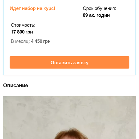
n
MBA
р
х
ж
Идёт набор на курс!
Срок обучения:
з
t
а
89 ак. годин
Онлайн курсы
н
а
Стоимость:
и
в
s
17 800
грн
ю
е
За рубежом
В месяц:
4 450
грн
.
д
е
Оставить заявку
i
н
и
n
й
Описание
f
o