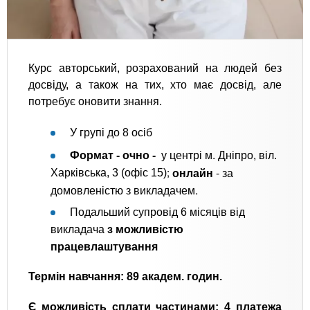
Курс авторський, розрахований на людей без
досвіду, а також на тих, хто має досвід, але
потребує оновити знання.
У групі до 8 осіб
Формат - очно -
у центрі м. Дніпро, віл.
;
онлайн
- за
Харківська, 3 (офіс 15)
домовленістю з викладачем.
Подальший супровід 6 місяців від
викладача
з можливістю
працевлаштування
Термін навчання:
89 академ. годин.
Є можливість сплати частинами: 4 платежа