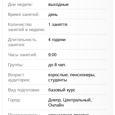
Дни недели:
выходные
Время занятий:
день
Количество
1 заняття
занятий в неделю:
Длительность
4 години
занятия:
Часы занятий:
9:00
Группы:
до 8 чел.
Возраст
взрослые, пенсионеры,
аудитории:
студенты
Вид подготовки:
базовый курс
Город:
Днепр, Центральный,
Онлайн
Преподаватель:
специалист-практик