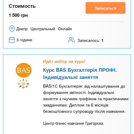
Стоимость
Записаться
1 500
грн
Днепр
Центральный
Онлайн
3 години
Записалось:
1
Идёт набор на курс!
Курс BAS Бухгалтерія ПРОФІ.
Індивідуальні заняття
BAS/1С Бухгалтерія: від налаштування до
формування звітності. Індивідуальні
заняття з гнучким графіком та практичними
завданнями. Диплом та 6 місяців
безкоштовного супроводу після навчання.
Центр бізнес-навчання Григорєва