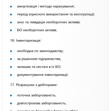
амортизація і методи нарахування;
період корисного використання та експлуатації;
знос та ліквідація необоротних активів;
БО необоротних активів.
16. Інвентаризація:
необхідна по законодавству;
за рішенням підприємства;
залишки та нестачі в їх БО;
документування інвентаризації.
17. Розрахунки з дебіторами:
поточна заборгованість;
довгострокова заборгованість;
сумнівні та безнадійні борги і їх облік;