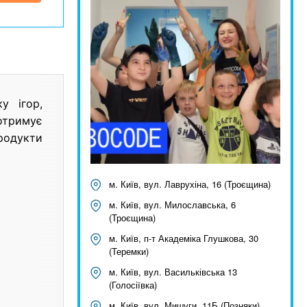
у ігор,
отримує
родукти
м. Київ, вул. Лаврухіна, 16 (Троєщина)
м. Київ, вул. Милославська, 6
(Троєщина)
м. Київ, п-т Академіка Глушкова, 30
(Теремки)
м. Київ, вул. Васильківська 13
(Голосіївка)
м. Київ, вул. Мишуги, 11Б (Позняки)