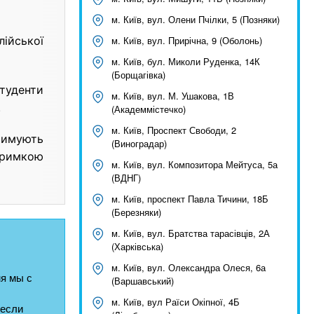
м. Київ, вул. Олени Пчілки, 5 (Позняки)
м. Київ, вул. Прирічна, 9 (Оболонь)
лійської
м. Київ, бул. Миколи Руденка, 14К
(Борщагівка)
туденти
м. Київ, вул. М. Ушакова, 1В
.
(Академмістечко)
м. Київ, Проспект Свободи, 2
римують
(Виноградар)
дтримкою
м. Київ, вул. Композитора Мейтуса, 5а
(ВДНГ)
м. Київ, проспект Павла Тичини, 18Б
(Березняки)
м. Київ, вул. Братства тарасівців, 2А
(Харківська)
м. Київ, вул. Олександра Олеся, 6а
я мы с
(Варшавський)
м. Київ, вул Раїси Окіпної, 4Б
 если