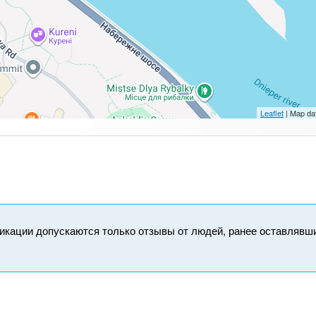
Leaflet
| Map da
икации допускаются только отзывы от людей, ранее оставлявш