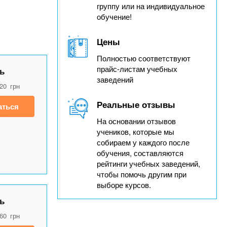
группу или на индивидуальное
обучение!
Цены
Полностью соответствуют
прайс-листам учебных
ь
заведений
020
грн
Реальные отзывы
аться
На основании отзывов
учеников, которые мы
собираем у каждого после
обучения, составляются
рейтинги учебных заведений,
чтобы помочь другим при
выборе курсов.
ь
160
грн