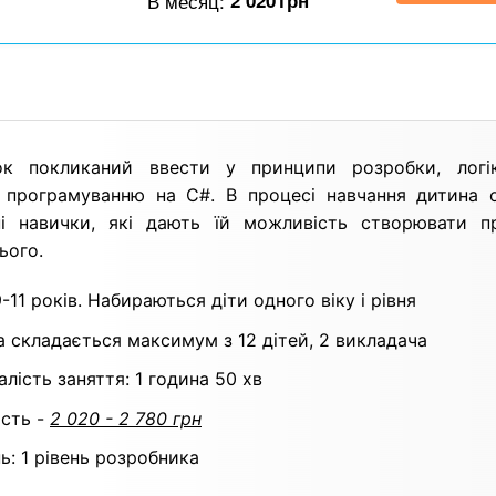
В месяц:
2 020
грн
к покликаний ввести у принципи розробки, логік
 програмуванню на С#. В процесі навчання дитина 
ні навички, які дають їй можливість створювати п
ього.
9-11 років.
Набираються дiти одного вiку i рiвня
а складається максимум з 12 дiтей, 2 викладача
алiсть заняття: 1 година 50 хв
ість -
2 020 - 2 780 грн
нь: 1 рівень розробника