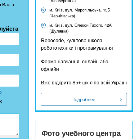
(Лівобережна)
 Вас в
м. Київ, вул. Миропільська, 13Б
(Чернігівська)
м. Київ, вул. Олекси Тихого, 42А
луйста
(Шулявка)
Robocode, культова школа
робототехніки і програмування
Форма навчання: онлайн або
офлайн
Вже відкрито 85+ шкіл по всій Україні
р
Подробнее
к
Фото учебного центра