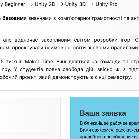
y Beginner —> Unity 2D —> Unity 3D —> Unity Pro
ть
базовими
знаннями з комп’ютерної грамотності та анг
 але водночас захопливим світом розробки ігор. С
самі проєктувати неймовірні світи зі своїми правилами
5 тижнів Maker Time. Учні діляться на команди та от
 гру. У студентів повна свобода дій, звісно ж, з пі
робочий проєкт, який демонструють в кінці семестру.
Ваша заявка
В ближайшее рабочее врем
Вами свяжемся, расскажем
подробнее про обучение и,