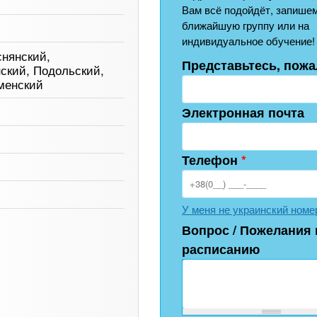
Вам всё подойдёт, запишем
ближайшую группу или на
индивидуальное обучение!
снянский,
Представьтесь, пожа
ский, Подольский,
менский
Электронная почта
Телефон
*
У меня не украинский номе
Вопрос / Пожелания 
расписанию