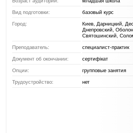
Возраст аудитории:
младшая школа
Вид подготовки:
базовый курс
Город:
Киев, Дарницкий, Де
Днепровский, Оболон
Святошинский, Соло
Преподаватель:
специалист-практик
Документ об окончании:
сертифікат
Опции:
групповые занятия
Трудоустройство:
нет