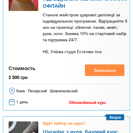
ОФЛАЙН
Станьте майстром цукрової депіляції за
індивідуальною програмою. Відпрацюйте 5
зон на практиці: обличчя, пахви, живіт,
руки, ноги. Знижка 10% на стартовий набір
та підтримка 24/7.
HS, Учбова студія Естетики тіла
Стоимость
Записаться
2 500
грн
Киев
Печерский
Шевченковский
1 день
Обновлённый курс
Акция
Идёт набор на курс!
Шугарiнг з нуля. Базовий курс.