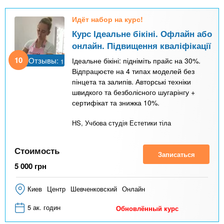
Идёт набор на курс!
Курс Ідеальне бікіні. Офлайн або
онлайн. Підвищення кваліфікації
10
Отзывы:
Ідеальне бікіні: підніміть прайс на 30%.
1
Відпрацюєте на 4 типах моделей без
пінцета та залипів. Авторські техніки
швидкого та безболісного шугарінгу +
сертифікат та знижка 10%.
HS, Учбова студія Естетики тіла
Стоимость
Записаться
5 000
грн
Киев
Центр
Шевченковский
Онлайн
5 ак. годин
Обновлённый курс