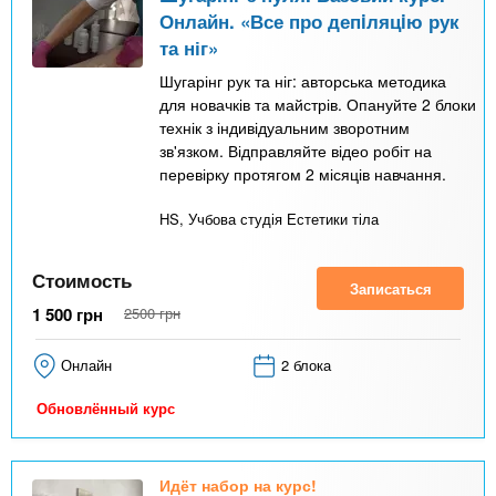
Онлайн. «Все про депiляцiю рук
та ніг»
Шугарінг рук та ніг: авторська методика
для новачків та майстрів. Опануйте 2 блоки
технік з індивідуальним зворотним
зв'язком. Відправляйте відео робіт на
перевірку протягом 2 місяців навчання.
HS, Учбова студія Естетики тіла
Стоимость
Записаться
1 500
грн
2500
грн
Онлайн
2 блока
Обновлённый курс
Идёт набор на курс!