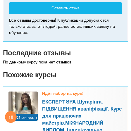
Оставить отзыв
Все отзывы достоверны! К публикации допускаются
только отзывы от людей, ранее оставлявших заявку на
обучение.
Последние отзывы
По данному курсу пока нет отзывов.
Похожие курсы
Идёт набор на курс!
ЕКСПЕРТ SPA Шугарінга.
ПІДВИЩЕННЯ кваліфікації. Курс
для працюючих
10
Отзывы:
1
майстрiв.МІЖНАРОДНИЙ
ДИПЛОМ. Індивідуально