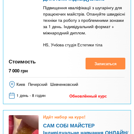
Підвищення кваліфікації з шугарінгу для
працюючих майстрів. Опануйте швидкісні
техніки та роботу з проблемними зонами
за 1 день. Індивідуальний формат +
міжнародний диплом.
HS, Учбова студія Естетики тіла
Стоимость
Записаться
7 000
грн
Киев
Печерский
Шевченковский
1 день - 8 годин
Обновлённый курс
Идёт набор на курс!
САМ СОБІ МАЙСТЕР
Індивідуальне навчання ОНЛАЙН/