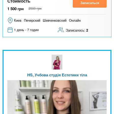
Стоимость
Записаться
1 500
грн
2500
грн
Киев
Печерский
Шевченковский
Онлайн
1 день - 7 годин
Записалось:
2
HS, Учбова студія Естетики тіла