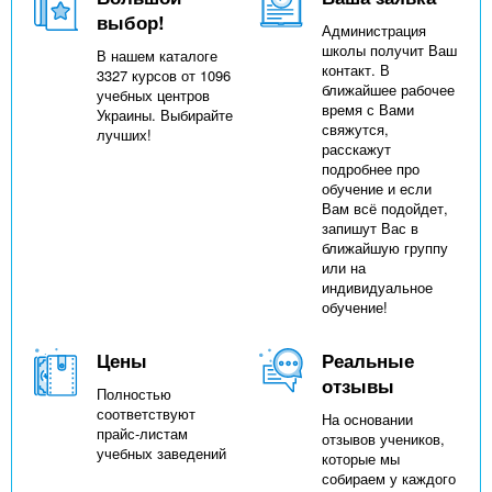
выбор!
Администрация
школы получит Ваш
В нашем каталоге
контакт. В
3327 курсов от 1096
ближайшее рабочее
учебных центров
время с Вами
Украины. Выбирайте
свяжутся,
лучших!
расскажут
подробнее про
обучение и если
Вам всё подойдет,
запишут Вас в
ближайшую группу
или на
индивидуальное
обучение!
Цены
Реальные
отзывы
Полностью
соответствуют
На основании
прайс-листам
отзывов учеников,
учебных заведений
которые мы
собираем у каждого