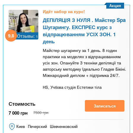
Акция
Идёт набор на курс!
ДЕПІЛЯЦІЯ З НУЛЯ . Майстер Spa
Шугарингу. ЕКСПРЕС курс з
відпрацюванням УСІХ ЗОН. 1
9,8
Отзывы:
1
день
Майстер шугарингу за 1 день. 8 годин
практики на моделях з відпрацюванням
усіх зон. Опануйте 3 техніки депіляції та
авторську методику Ідеально Гладке Бікіні.
Міжнародний диплом + підтримка 24/7.
HS, Учбова студія Естетики тіла
Стоимость
Записаться
7 000
грн
7500
грн
Киев
Печерский
Шевченковский