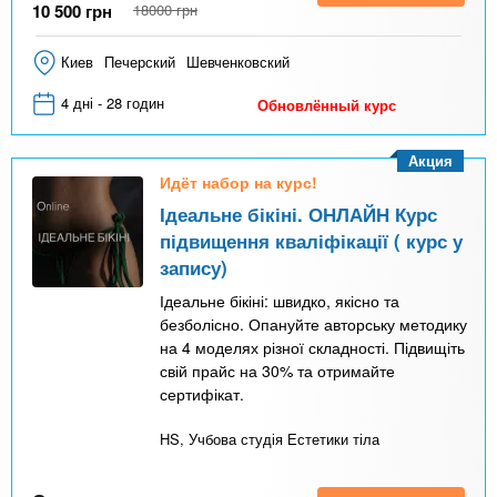
10 500
грн
18000
грн
Киев
Печерский
Шевченковский
4 дні - 28 годин
Обновлённый курс
Акция
Идёт набор на курс!
Ідеальне бікіні. ОНЛАЙН Курс
підвищення кваліфікації ( курс у
запису)
Ідеальне бікіні: швидко, якісно та
безболісно. Опануйте авторську методику
на 4 моделях різної складності. Підвищіть
свій прайс на 30% та отримайте
сертифікат.
HS, Учбова студія Естетики тіла