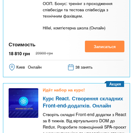
ООП. Бонус: тренінг з проходження
співбесіди та тестова співбесіда з
технічним фахівцем.
Hillel, комп'ютерна школа (Онлайн)
Стоимость
Записаться
18 810
грн
20900
грн
Киев
Онлайн
38 занять
Акция
Идёт набор на курс!
Курс React. Створення складних
Front-end-додатків. Онлайн
Створіть складні Front-end додатки з React
за 8 тижнів. Від віртуального DOM до
Redux. Розробите повноцінний SPA-проєкт
з маршрутизацією та управлінням станом.