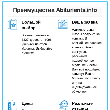
Преимущества Abiturients.info
Большой
Ваша заявка
выбор!
Администрация
школы получит Ваш
В нашем каталоге
контакт. В
3327 курсов от 1096
ближайшее рабочее
учебных центров
время с Вами
Украины. Выбирайте
свяжутся,
лучших!
расскажут
подробнее про
обучение и если
Вам всё подойдет,
запишут Вас в
ближайшую группу
или на
индивидуальное
обучение!
Цены
Реальные
отзывы