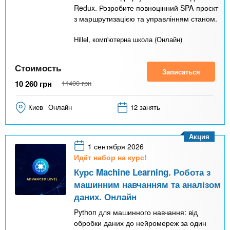
Redux. Розробите повноцінний SPA-проєкт
з маршрутизацією та управлінням станом.
Hillel, комп'ютерна школа (Онлайн)
Стоимость
Записаться
10 260
грн
11400
грн
Киев
Онлайн
12 занять
Акция
1 сентября 2026
Идёт набор на курс!
Курс Machine Learning. Робота з
машинним навчанням та аналізом
даних. Онлайн
Python для машинного навчання: від
обробки даних до нейромереж за один