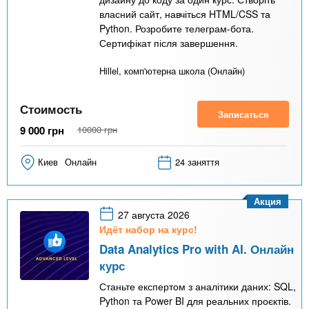
власний сайт, навчіться HTML/CSS та
Python. Розробите телеграм-бота.
Сертифікат після завершення.
Hillel, комп'ютерна школа (Онлайн)
Стоимость
Записаться
9 000
грн
10000
грн
Киев
Онлайн
24 заняття
Акция
27 августа 2026
Идёт набор на курс!
Data Analytics Pro with AI. Онлайн
курс
Станьте експертом з аналітики даних: SQL,
Python та Power BI для реальних проєктів.