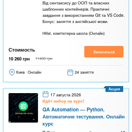
Від синтаксису до ООП та власних
шаблонних контейнерів. Практичні
завдання з використанням Git та VS Code.
Бонус: заняття з англійської мови.
Hillel, комп'ютерна школа (Онлайн)
Стоимость
Записаться
10 260
грн
11400
грн
Киев
Онлайн
24 заняття
Акция
17 августа 2026
Идёт набор на курс!
QA Automation — Python.
Автоматичне тестування. Онлайн
курс