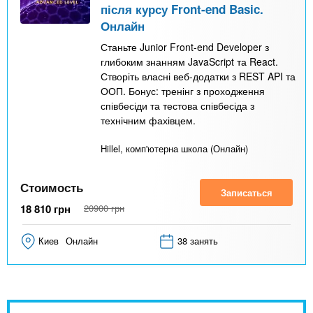
після курсу Front-end Basic.
Онлайн
Станьте Junior Front-end Developer з
глибоким знанням JavaScript та React.
Створіть власні веб-додатки з REST API та
ООП. Бонус: тренінг з проходження
співбесіди та тестова співбесіда з
технічним фахівцем.
Hillel, комп'ютерна школа (Онлайн)
Стоимость
Записаться
18 810
грн
20900
грн
Киев
Онлайн
38 занять