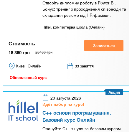
Створіть дипломну роботу в Power BI.
Бонус: тренінг з проходження співбесіди та
складання резюме від HR-фахівця.
Hillel, комп'ютерна школа (Онлайн)
Стоимость
Записаться
18 360
грн
20400
грн
Киев
Онлайн
33 заняття
Обновлённый курс
Акция
20 августа 2026
Идёт набор на курс!
С++ основи програмування.
Базовий курс Онлайн
Опануйте C++ з нуля за базовим курсом.