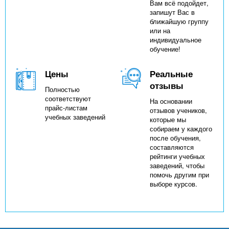
Вам всё подойдет,
запишут Вас в
ближайшую группу
или на
индивидуальное
обучение!
Цены
Реальные
отзывы
Полностью
соответствуют
На основании
прайс-листам
отзывов учеников,
учебных заведений
которые мы
собираем у каждого
после обучения,
составляются
рейтинги учебных
заведений, чтобы
помочь другим при
выборе курсов.