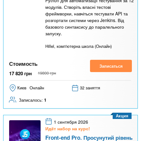
Python для автоматизації тестування за 12
модулів. Створіть власні тестові
фреймворки, навчіться тестувати API та
розгортати системи через Jenkins. Від
базового синтаксису до паралельного
запуску.
Hillel, комп'ютерна школа (Онлайн)
Стоимость
Записаться
17 820
грн
19800
грн
Киев
Онлайн
32 заняття
Записалось:
1
Акция
1 сентября 2026
Идёт набор на курс!
Front-end Pro. Просунутий рівень