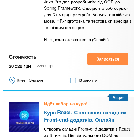
Java Pro для розробників: від ООП до
Spring Framework. Створюйте веб-сервіси
для 3+ млрд пристроїв. Бонуси: англійська
мова, HR-підготовка та тестова співбесіда з
технічним фахівцем.
Hillel, комп'ютерна школа (Онлайн)
Стоимость
Записаться
20 520
грн
22800
грн
Киев
Онлайн
43 заняття
Акция
Идёт набор на курс!
Курс React. Створення складних
Front-end-додатків. Онлайн
Створіть складні Front-end додатки з React
за 8 тижнів. Від віртуального DOM до