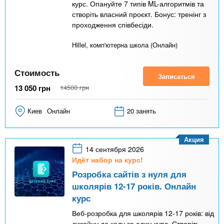
курс. Опануйте 7 типів ML-алгоритмів та
створіть власний проєкт. Бонус: тренінг з
проходження співбесіди.
Hillel, комп'ютерна школа (Онлайн)
Стоимость
Записаться
13 050
грн
14500
грн
Киев
Онлайн
20 занять
Акция
14 сентября 2026
Идёт набор на курс!
Розробка сайтів з нуля для
школярів 12-17 років. Онлайн
курс
Веб-розробка для школярів 12-17 років: від
дизайну до коду за один курс. Створіть