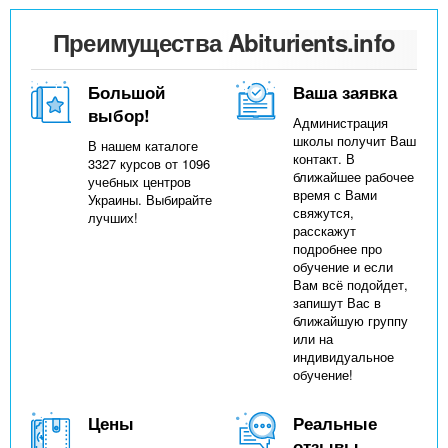
Преимущества Abiturients.info
Большой
Ваша заявка
выбор!
Администрация
школы получит Ваш
В нашем каталоге
контакт. В
3327 курсов от 1096
ближайшее рабочее
учебных центров
время с Вами
Украины. Выбирайте
свяжутся,
лучших!
расскажут
подробнее про
обучение и если
Вам всё подойдет,
запишут Вас в
ближайшую группу
или на
индивидуальное
обучение!
Цены
Реальные
отзывы