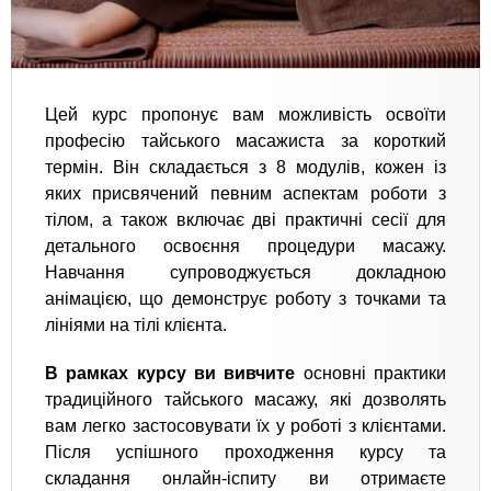
Цей курс пропонує вам можливість освоїти
професію тайського масажиста за короткий
термін. Він складається з 8 модулів, кожен із
яких присвячений певним аспектам роботи з
тілом, а також включає дві практичні сесії для
детального освоєння процедури масажу.
Навчання супроводжується докладною
анімацією, що демонструє роботу з точками та
лініями на тілі клієнта.
В рамках курсу ви вивчите
основні практики
традиційного тайського масажу, які дозволять
вам легко застосовувати їх у роботі з клієнтами.
Після успішного проходження курсу та
складання онлайн-іспиту ви отримаєте