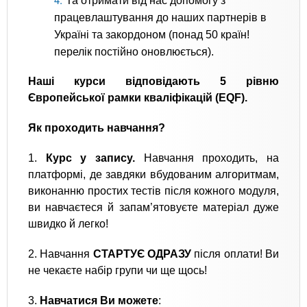
Та отримати від нас допомогу з
працевлаштування до наших партнерів в
Україні та закордоном (понад 50 країн!
перелік постійно оновлюється).
Наші курси відповідають 5 рівню
Європейської рамки кваліфікацій (EQF).
Як проходить навчання?
1.
Курс у запису.
Навчання проходить, на
платформі, де завдяки вбудованим алгоритмам,
виконанню простих тестів після кожного модуля,
ви навчаєтеся й запам’ятовуєте матеріал дуже
швидко й легко!
2. Навчання
СТАРТУЄ ОДРАЗУ
після оплати! Ви
не чекаєте набір групи чи ще щось!
3.
Навчатися Ви можете
: