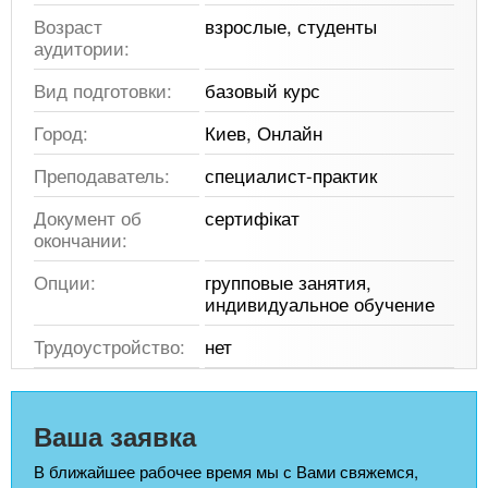
Возраст
взрослые, студенты
аудитории:
Вид подготовки:
базовый курс
Город:
Киев, Онлайн
Преподаватель:
специалист-практик
Документ об
сертифікат
окончании:
Опции:
групповые занятия,
индивидуальное обучение
Трудоустройство:
нет
Ваша заявка
В ближайшее рабочее время мы с Вами свяжемся,