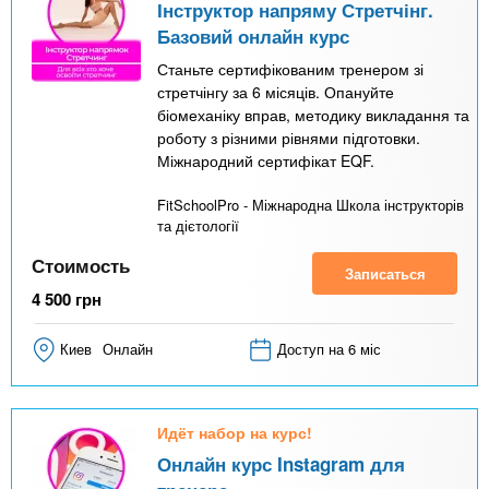
Інструктор напряму Стретчінг.
Базовий онлайн курс
Станьте сертифікованим тренером зі
стретчінгу за 6 місяців. Опануйте
біомеханіку вправ, методику викладання та
роботу з різними рівнями підготовки.
Міжнародний сертифікат EQF.
FitSchoolPro - Міжнародна Школа інструкторів
та дієтології
Стоимость
Записаться
4 500
грн
Киев
Онлайн
Доступ на 6 міс
Идёт набор на курс!
Онлайн курс Instagram для