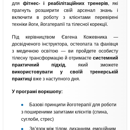
для
фітнес- і реабілітаційних тренерів
, які
прагнуть розширити свій арсенал знань і
включити в роботу з клієнтами перевірені
техніки йоги, йогатерапії та тілесної корекції.
Під керівництвом Євгена Кожевника —
досвідченого інструктора, остеопата та фахівця
з медичною освітою — ви пройдете особисту
тілесну трансформацію й отримаєте
системний
практичний підхід
, який зможете
використовувати у своїй тренерській
практиці
вже з наступного дня.
У програмі воркшопу:
Базові принципи йоготерапії для роботи
з поширеними запитами клієнтів (спина,
суглоби, стрес)
Зв’язок між тілом, диханням, емоційним