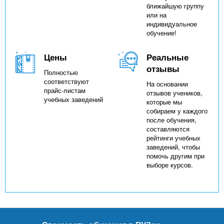
ближайшую группу
или на
индивидуальное
обучение!
Цены
Реальные
отзывы
Полностью
соответствуют
На основании
прайс-листам
отзывов учеников,
учебных заведений
которые мы
собираем у каждого
после обучения,
составляются
рейтинги учебных
заведений, чтобы
помочь другим при
выборе курсов.