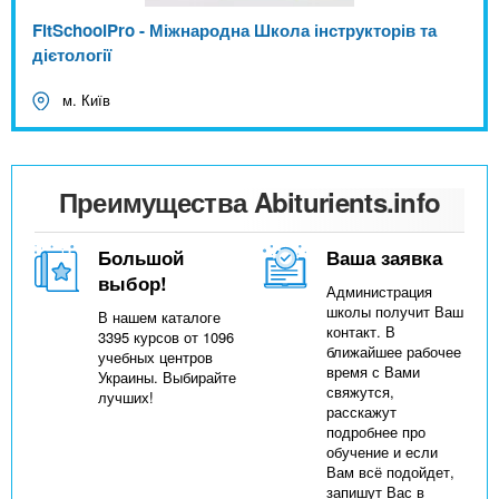
FitSchoolPro - Міжнародна Школа інструкторів та
дієтології
м. Київ
Преимущества Abiturients.info
Большой
Ваша заявка
выбор!
Администрация
школы получит Ваш
В нашем каталоге
контакт. В
3395 курсов от 1096
ближайшее рабочее
учебных центров
время с Вами
Украины. Выбирайте
свяжутся,
лучших!
расскажут
подробнее про
обучение и если
Вам всё подойдет,
запишут Вас в