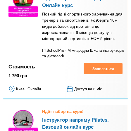
Онлайн курс
Повний гід зі спортивного харчування для
тренерів та спортсменів. Розберіть 10+
видів добавок від протеїнів до
жироспалювачів. 6 місяців доступу +
міжнародний сертифікат EQF 5 рівня.
FitSchoolPro - Міжнародна Школа інструкторів
та дієтології
Стоимость
Записаться
1 790
грн
Киев
Онлайн
Доступ на 6 міс
Идёт набор на курс!
Інструктор напряму Pilates.
Базовий онлайн курс