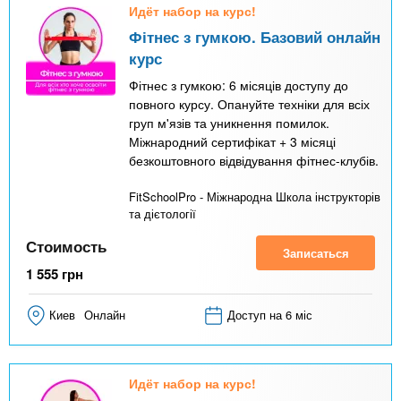
Идёт набор на курс!
Фітнес з гумкою. Базовий онлайн
курс
Фітнес з гумкою: 6 місяців доступу до
повного курсу. Опануйте техніки для всіх
груп м'язів та уникнення помилок.
Міжнародний сертифікат + 3 місяці
безкоштовного відвідування фітнес-клубів.
FitSchoolPro - Міжнародна Школа інструкторів
та дієтології
Стоимость
Записаться
1 555
грн
Киев
Онлайн
Доступ на 6 міс
Идёт набор на курс!