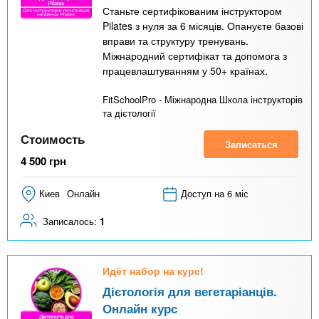
Станьте сертифікованим інструктором
Pilates з нуля за 6 місяців. Опануєте базові
вправи та структуру тренувань.
Міжнародний сертифікат та допомога з
працевлаштуванням у 50+ країнах.
FitSchoolPro - Міжнародна Школа інструкторів
та дієтології
Стоимость
Записаться
4 500
грн
Киев
Онлайн
Доступ на 6 міс
Записалось:
1
Идёт набор на курс!
Дієтологія для вегетаріанців.
Онлайн курс