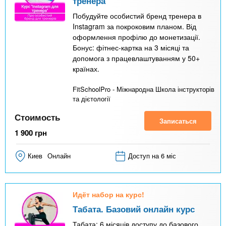
тренера
Побудуйте особистий бренд тренера в
Instagram за покроковим планом. Від
оформлення профілю до монетизації.
Бонус: фітнес-картка на 3 місяці та
допомога з працевлаштуванням у 50+
країнах.
FitSchoolPro - Міжнародна Школа інструкторів
та дієтології
Стоимость
Записаться
1 900
грн
Киев
Онлайн
Доступ на 6 міс
Идёт набор на курс!
Табата. Базовий онлайн курс
Табата: 6 місяців доступу до базового