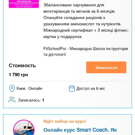
Збалансоване харчування для
вегетаріанців та веганів за 6 місяців.
Опануйте складання раціонів з
урахуванням амінокислот та нутрієнтів.
Міжнародний сертифікат + 3 місяці фітнес-
картка у подарунок.
FitSchoolPro - Міжнародна Школа інструкторів
та дієтології
Стоимость
Записаться
1 790
грн
Киев
Онлайн
Доступ на 6 міс
Записалось:
1
Идёт набор на курс!
Онлайн курс Smart Coach. Як