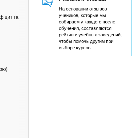
На основании отзывов
учеников, которые мы
фіцит та
собираем у каждого после
обучения, составляются
рейтинги учебных заведений,
чтобы помочь другим при
выборе курсов.
ою)