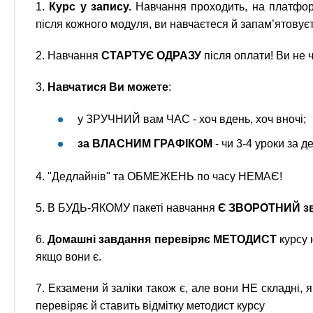
1.
Курс у запису.
Навчання проходить, на платформ
після кожного модуля, ви навчаєтеся й запам’ятовує
2. Навчання
СТАРТУЄ ОДРАЗУ
після оплати! Ви не 
3.
Навчатися Ви можете
:
у ЗРУЧНИЙ вам ЧАС - хоч вдень, хоч вночі;
за ВЛАСНИМ ГРАФІКОМ
- чи 3-4 уроки за де
4. "Дедлайнів" та ОБМЕЖЕНЬ по часу НЕМАЄ!
5. В БУДЬ-ЯКОМУ пакеті навчання
Є ЗВОРОТНИЙ зв
6.
Домашні завдання перевіряє МЕТОДИСТ
курсу 
якщо вони є.
7. Екзамени й заліки також є, але вони НЕ складні,
перевіряє й ставить відмітку методист курсу‍