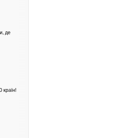
, де
 країн!