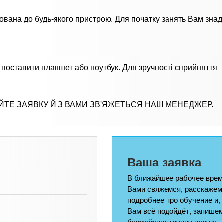
тована до будь-якого пристрою. Для початку занять Вам зна
 поставити планшет або ноутбук. Для зручності сприйняття
ЙТЕ ЗАЯВКУ Й З ВАМИ ЗВ'ЯЖЕТЬСЯ НАШ МЕНЕДЖЕР.
Ваша заявка
В ближайшее рабочее врем
Вами свяжемся, расскажем
подробнее про обучение и,
Вам всё подойдёт, запишем
ближайшую группу или на