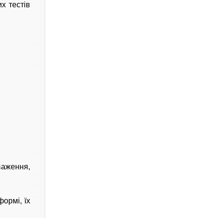
х тестів
важення,
ормі, їх