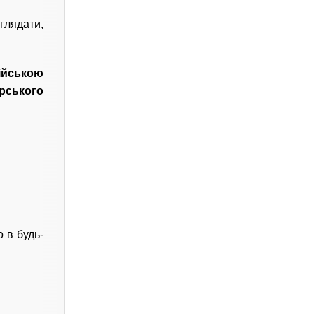
глядати,
ійською
рського
 в будь-