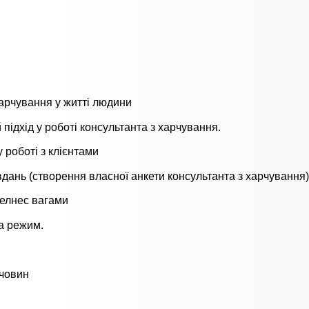
харчування у житті людини
підхід у роботі консультанта з харчування.
у роботі з клієнтами
вдань (створення власної анкети консультанта з харчування)
велнес вагами
та режим.
ечовин