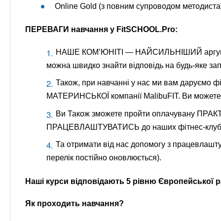
Online Gold (з повним супроводом методиста
ПЕРЕВАГИ навчання у FitSCHOOL.Pro:
НАШЕ КОМ’ЮНІТІ — НАЙСИЛЬНІШИЙ аргумент 
можна швидко знайти відповідь на будь-яке зап
Також, при навчанні у нас ми вам даруємо фі
МАТЕРИНСЬКОЇ компанії MalibuFIT. Ви можете
Ви Також зможете пройти оплачувану ПРАК
ПРАЦЕВЛАШТУВАТИСЬ до наших фітнес-клубів 
Та отримати від нас допомогу з працевлашту
перелік постійно оновлюється).
Наші курси відповідають 5 рівню Європейської ра
Як проходить навчання?