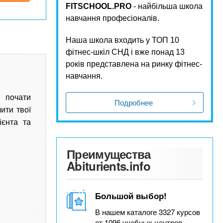
FITSCHOOL.PRO
- найбільша школа
навчання професіоналів.
Наша школа входить у ТОП 10
фітнес-шкіл СНД і вже понад 13
років представлена ​​на ринку фітнес-
навчання.
 почати
Подробнее
ити твої
ієнта та
Преимущества
Abiturients.info
Большой выбор!
В нашем каталоге 3327 курсов
от 1096 учебных центров