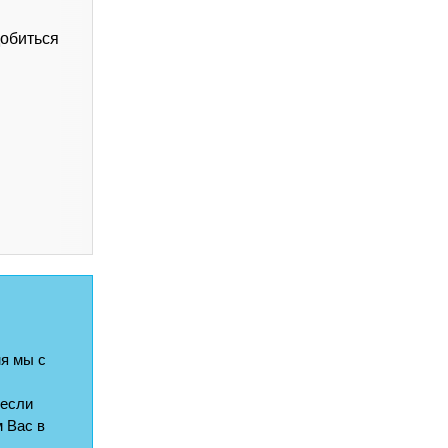
добиться
я мы с
 если
 Вас в