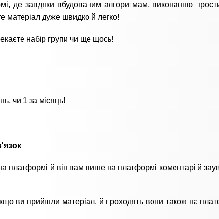
і, де завдяки вбудованим алгоритмам, виконанню прости
те матеріал дуже швидко й легко!
чекаєте набір групи чи ще щось!
нь, чи 1 за місяць!
'язок
!
на платформі й він вам пише на платформі коментарі й зау
 якщо ви прийшли матеріал, й проходять вони також на платф