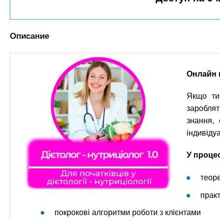
n
е
х
р
з
t
ж
а
а
Описание
н
в
s
и
е
ю
д
.
Онлайн к
е
Якщо ти
н
i
зароблят
и
знання, 
й
n
індивіду
f
У проце
теоре
o
практ
покрокові алгоритми роботи з клієнтами