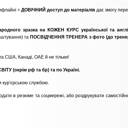
 офлайні +
ДОВІЧНИЙ доступ до матеріалів
дає змогу пере
родного зразка на КОЖЕН КУРС української та англ
аштування) та
ПОСВІДЧЕННЯ ТРЕНЕРА з фото (до трене
а США, Канаді, ОАЕ й не тільки!
ІТУ (окрім рф та бр) та по Україні.
кур'єрською службою.
дати в резюме та соцмережі, або роздрукувати самостійно