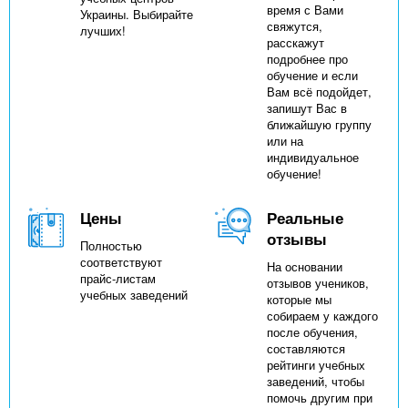
время с Вами
Украины. Выбирайте
свяжутся,
лучших!
расскажут
подробнее про
обучение и если
Вам всё подойдет,
запишут Вас в
ближайшую группу
или на
индивидуальное
обучение!
Цены
Реальные
отзывы
Полностью
соответствуют
На основании
прайс-листам
отзывов учеников,
учебных заведений
которые мы
собираем у каждого
после обучения,
составляются
рейтинги учебных
заведений, чтобы
помочь другим при