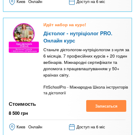
Киев
Онлайн
Доступ на 6 міс
Идёт набор на курс!
Дієтолог - нутріціолог PRO.
Онлайн курс
Станьте дієтологом-нутріціологом з нуля за
6 місяців. 7 професійних курсів + 20 годин
вебінарів. Міжнародні сертифікати та
допомога з працевлаштуванням у 50+
країнах світу.
FitSchoolPro - Міжнародна Школа інструкторів
та дієтології
Стоимость
Записаться
8 500
грн
Киев
Онлайн
Доступ на 6 міс