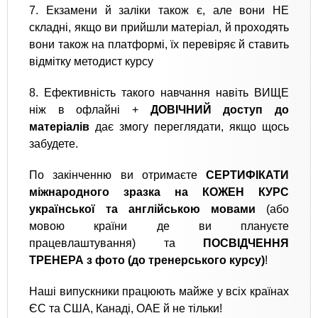
7. Екзамени й заліки також є, але вони НЕ
складні, якщо ви прийшли матеріал, й проходять
вони також на платформі, їх перевіряє й ставить
відмітку методист курсу‍
8. Ефективність такого навчання навіть ВИЩЕ
ніж в офлайні +
ДОВІЧНИЙ доступ до
матеріалів
дає змогу переглядати, якщо щось
забудете.
По закінченню ви отримаєте
СЕРТИФІКАТИ
міжнародного зразка на КОЖЕН КУРС
української та англійською мовами
(або
мовою країни де ви плануєте
працевлаштування) та
ПОСВІДЧЕННЯ
ТРЕНЕРА з фото (до тренерського курсу)
!
Наші випускники працюють майже у всіх країнах
ЄС та США, Канаді, ОАЕ й не тільки!