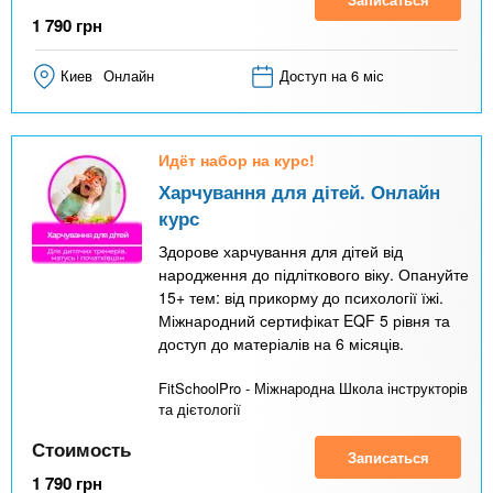
1 790
грн
Киев
Онлайн
Доступ на 6 міс
Идёт набор на курс!
Харчування для дітей. Онлайн
курс
Здорове харчування для дітей від
народження до підліткового віку. Опануйте
15+ тем: від прикорму до психології їжі.
Міжнародний сертифікат EQF 5 рівня та
доступ до матеріалів на 6 місяців.
FitSchoolPro - Міжнародна Школа інструкторів
та дієтології
Стоимость
Записаться
1 790
грн