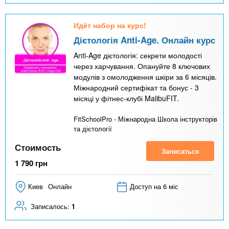
Идёт набор на курс!
Дієтологія Anti-Age. Онлайн курс
Anti-Age дієтологія: секрети молодості
через харчування. Опануйте 8 ключових
модулів з омолодження шкіри за 6 місяців.
Міжнародний сертифікат та бонус - 3
місяці у фітнес-клубі MalibuFIT.
FitSchoolPro - Міжнародна Школа інструкторів
та дієтології
Стоимость
Записаться
1 790
грн
Киев
Онлайн
Доступ на 6 міс
Записалось:
1