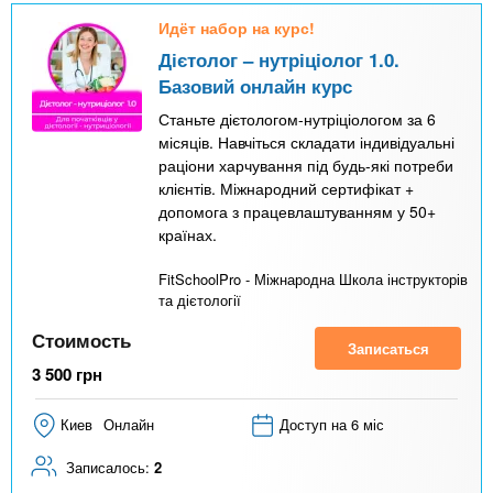
Идёт набор на курс!
Дієтолог – нутріціолог 1.0.
Базовий онлайн курс
Станьте дієтологом-нутріціологом за 6
місяців. Навчіться складати індивідуальні
раціони харчування під будь-які потреби
клієнтів. Міжнародний сертифікат +
допомога з працевлаштуванням у 50+
країнах.
FitSchoolPro - Міжнародна Школа інструкторів
та дієтології
Стоимость
Записаться
3 500
грн
Киев
Онлайн
Доступ на 6 міс
Записалось:
2