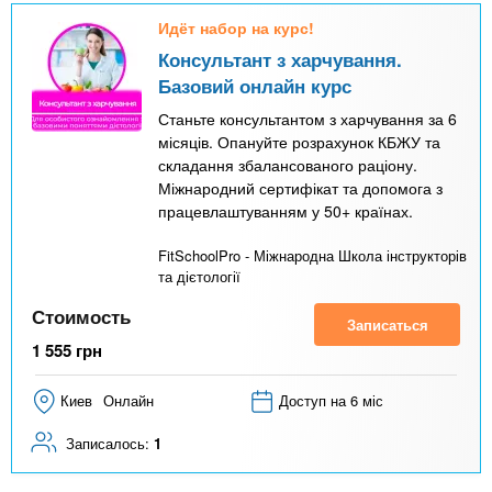
Идёт набор на курс!
Консультант з харчування.
Базовий онлайн курс
Станьте консультантом з харчування за 6
місяців. Опануйте розрахунок КБЖУ та
складання збалансованого раціону.
Міжнародний сертифікат та допомога з
працевлаштуванням у 50+ країнах.
FitSchoolPro - Міжнародна Школа інструкторів
та дієтології
Стоимость
Записаться
1 555
грн
Киев
Онлайн
Доступ на 6 міс
Записалось:
1