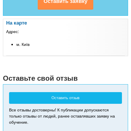
На карте
Адрес:
м. Київ
Leaflet
| Map data ©
Google
+
-
Оставьте свой отзыв
Оставить отзыв
Все отзывы достоверны! К публикации допускаются
только отзывы от людей, ранее оставлявших заявку на
обучение.