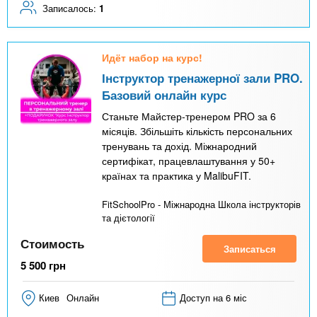
Записалось:
1
Идёт набор на курс!
Інструктор тренажерної зали PRO.
Базовий онлайн курс
Станьте Майстер-тренером PRO за 6
місяців. Збільшіть кількість персональних
тренувань та дохід. Міжнародний
сертифікат, працевлаштування у 50+
країнах та практика у MalibuFIT.
FitSchoolPro - Міжнародна Школа інструкторів
та дієтології
Стоимость
Записаться
5 500
грн
Киев
Онлайн
Доступ на 6 міс