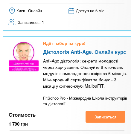
Киев
Онлайн
Доступ на 6 міс
Записалось:
1
Идёт набор на курс!
Дієтологія Anti-Age. Онлайн курс
Anti-Age дієтологія: секрети молодості
через харчування. Опануйте 8 ключових
модулів з омолодження шкіри за 6 місяців.
Міжнародний сертифікат та бонус - 3
місяці у фітнес-клубі MalibuFIT.
FitSchoolPro - Міжнародна Школа інструкторів
та дієтології
Стоимость
Записаться
1 790
грн