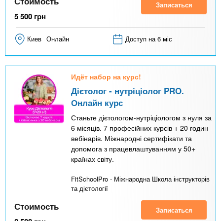
Стоимость
Записаться
5 500
грн
Киев
Онлайн
Доступ на 6 міс
Идёт набор на курс!
Дієтолог - нутріціолог PRO.
Онлайн курс
Станьте дієтологом-нутріціологом з нуля за
6 місяців. 7 професійних курсів + 20 годин
вебінарів. Міжнародні сертифікати та
допомога з працевлаштуванням у 50+
країнах світу.
FitSchoolPro - Міжнародна Школа інструкторів
та дієтології
Стоимость
Записаться