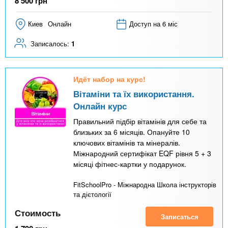
8 500
грн
Киев
Онлайн
Доступ на 6 міс
Записалось:
1
Идёт набор на курс!
Вітаміни та їх використання.
Онлайн курс
Правильний підбір вітамінів для себе та
близьких за 6 місяців. Опануйте 10
ключових вітамінів та мінералів.
Міжнародний сертифікат EQF рівня 5 + 3
місяці фітнес-картки у подарунок.
FitSchoolPro - Міжнародна Школа інструкторів
та дієтології
Стоимость
Записаться