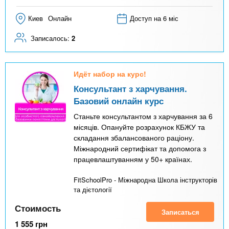
Киев
Онлайн
Доступ на 6 міс
Записалось:
2
Идёт набор на курс!
Консультант з харчування.
Базовий онлайн курс
Станьте консультантом з харчування за 6
місяців. Опануйте розрахунок КБЖУ та
складання збалансованого раціону.
Міжнародний сертифікат та допомога з
працевлаштуванням у 50+ країнах.
FitSchoolPro - Міжнародна Школа інструкторів
та дієтології
Стоимость
Записаться
1 555
грн