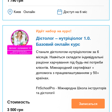
1 790
грн
Киев
Онлайн
Доступ на 6 міс
Идёт набор на курс!
Дієтолог – нутріціолог 1.0.
Базовий онлайн курс
Станьте дієтологом-нутріціологом за 6
місяців. Навчіться складати індивідуальні
раціони харчування під будь-які потреби
клієнтів. Міжнародний сертифікат +
допомога з працевлаштуванням у 50+
країнах.
FitSchoolPro - Міжнародна Школа інструкторів
та дієтології
Стоимость
Записаться
3 500
грн