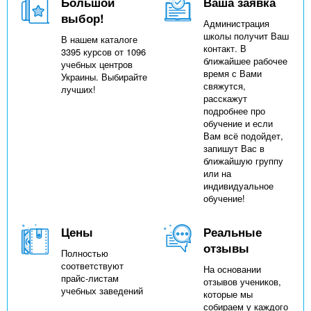
Большой
Ваша заявка
выбор!
Администрация
школы получит Ваш
В нашем каталоге
контакт. В
3395 курсов от 1096
ближайшее рабочее
учебных центров
время с Вами
Украины. Выбирайте
свяжутся,
лучших!
расскажут
подробнее про
обучение и если
Вам всё подойдет,
запишут Вас в
ближайшую группу
или на
индивидуальное
обучение!
Цены
Реальные
отзывы
Полностью
соответствуют
На основании
прайс-листам
отзывов учеников,
учебных заведений
которые мы
собираем у каждого