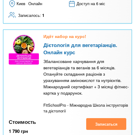
Киев
Онлайн
Доступ на 6 міс
Записалось:
1
Идёт набор на курс!
Дієтологія для вегетаріанців.
Онлайн курс
Збалансоване харчування для
вегетаріанців та веганів за 6 місяців.
Опануйте складання раціонів з
урахуванням амінокислот та нутрієнтів.
Міжнародний сертифікат + 3 місяці фітнес-
картка у подарунок.
FitSchoolPro - Міжнародна Школа інструкторів
та дієтології
Стоимость
Записаться
1 790
грн