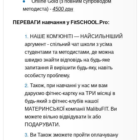
Online Gold (з повним супроводом
методиста) -
4500 грн
ПЕРЕВАГИ навчання у FitSCHOOL.Pro:
НАШЕ КОМ’ЮНІТІ — НАЙСИЛЬНІШИЙ
аргумент - спільний чат школи з усіма
студентами та методистами, де можна
швидко знайти відповідь на будь-яке
запитання й вирішити будь-яку, навіть
особисту проблему.
Також, при навчанні у нас ми вам
даруємо фітнес-картку на ТРИ місяці в
будь-який з фітнес-клубів нашої
МАТЕРИНСЬКОЇ компанії MalibuFIT. Ви
можете вільно відвідувати їх або
ПОДАРУВАТИ.
Ви Також зможете пройти оплачувану