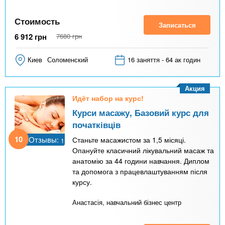
Стоимость
Записаться
6 912
грн
7680
грн
Киев
Соломенский
16 заняття - 64 ак годин
Акция
Идёт набор на курс!
Курси масажу, Базовий курс для
початківців
10
Отзывы:
Станьте масажистом за 1,5 місяці.
1
Опануйте класичний лікувальний масаж та
анатомію за 44 години навчання. Диплом
та допомога з працевлаштуванням після
курсу.
Анастасія, навчальний бізнес центр