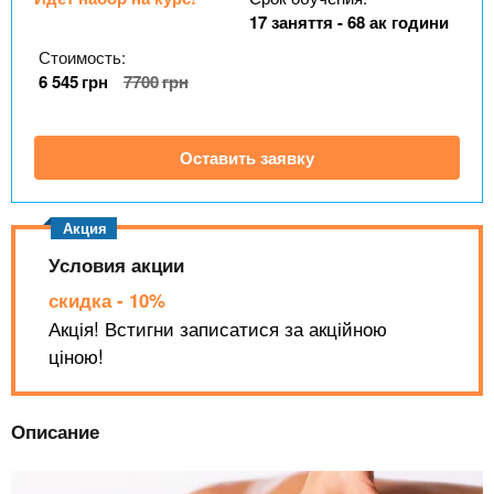
n
MBA
р
х
17 заняття - 68 ак години
ж
з
t
а
Стоимость:
Онлайн курсы
н
а
6 545
грн
7700
грн
и
в
s
ю
е
За рубежом
Оставить заявку
.
д
е
i
н
и
Условия акции
n
й
скидка - 10%
Акція! Встигни записатися за акційною
f
ціною!
o
Описание