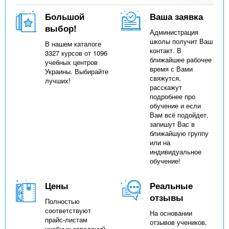
Большой
Ваша заявка
выбор!
Администрация
школы получит Ваш
В нашем каталоге
контакт. В
3327 курсов от 1096
ближайшее рабочее
учебных центров
время с Вами
Украины. Выбирайте
свяжутся,
лучших!
расскажут
подробнее про
обучение и если
Вам всё подойдет,
запишут Вас в
ближайшую группу
или на
индивидуальное
обучение!
Цены
Реальные
отзывы
Полностью
соответствуют
На основании
прайс-листам
отзывов учеников,
учебных заведений