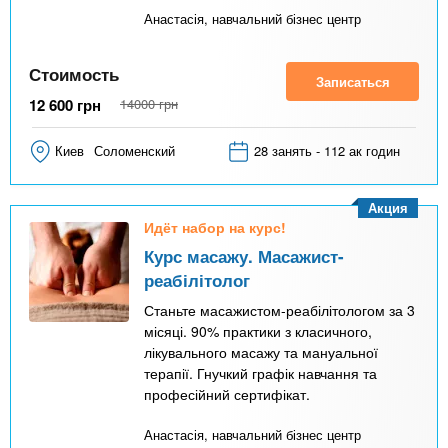
Анастасія, навчальний бізнес центр
Стоимость
Записаться
12 600
грн
14000
грн
Киев
Соломенский
28 занять - 112 ак годин
Акция
Идёт набор на курс!
Курс масажу. Масажист-
реабілітолог
Станьте масажистом-реабілітологом за 3
місяці. 90% практики з класичного,
лікувального масажу та мануальної
терапії. Гнучкий графік навчання та
професійний сертифікат.
Анастасія, навчальний бізнес центр