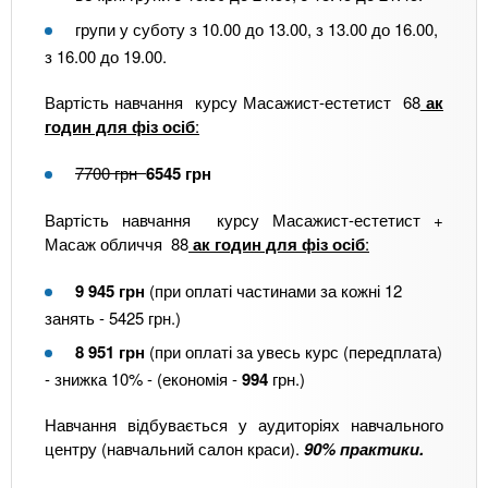
групи у суботу з 10.00 до 13.00, з 13.00 до 16.00,
з 16.00 до 19.00.
Вартість навчання курсу Масажист-естетист 68
ак
годин для фіз осіб
:
7700 грн
6545 грн
Вартість навчання курсу Масажист-естетист +
Масаж обличчя 88
ак годин для фіз осіб
:
9 945 грн
(при оплаті частинами за кожні 12
занять - 5425 грн.)
8 951 грн
(при оплаті за увесь курс (передплата)
- знижка 10% - (економія -
994
грн.)
Навчання відбувається у аудиторіях навчального
центру (навчальний салон краси).
90% практики.