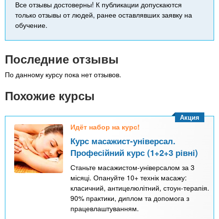
Все отзывы достоверны! К публикации допускаются
только отзывы от людей, ранее оставлявших заявку на
обучение.
Последние отзывы
По данному курсу пока нет отзывов.
Похожие курсы
Акция
Идёт набор на курс!
Курс масажист-універсал.
Професійний курс (1+2+3 рівні)
Станьте масажистом-універсалом за 3
місяці. Опануйте 10+ технік масажу:
класичний, антицелюлітний, стоун-терапія.
90% практики, диплом та допомога з
працевлаштуванням.