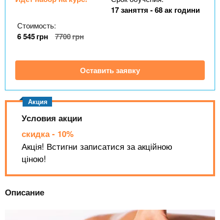
n
MBA
р
х
17 заняття - 68 ак години
ж
з
t
а
Стоимость:
Онлайн курсы
н
а
6 545
грн
7700
грн
и
в
s
ю
е
За рубежом
Оставить заявку
.
д
е
i
н
и
Условия акции
n
й
скидка - 10%
Акція! Встигни записатися за акційною
f
ціною!
o
Описание