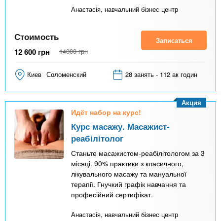
Анастасія, навчальний бізнес центр
Стоимость
Записаться
12 600
грн
14000
грн
Киев
Соломенский
28 занять - 112 ак годин
Акция
Идёт набор на курс!
Курс масажу. Масажист-
реабілітолог
Станьте масажистом-реабілітологом за 3
місяці. 90% практики з класичного,
лікувального масажу та мануальної
терапії. Гнучкий графік навчання та
професійний сертифікат.
Анастасія, навчальний бізнес центр