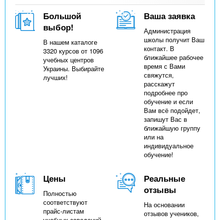
Большой
Ваша заявка
выбор!
Администрация
школы получит Ваш
В нашем каталоге
контакт. В
3320 курсов от 1096
ближайшее рабочее
учебных центров
время с Вами
Украины. Выбирайте
свяжутся,
лучших!
расскажут
подробнее про
обучение и если
Вам всё подойдет,
запишут Вас в
ближайшую группу
или на
индивидуальное
обучение!
Цены
Реальные
отзывы
Полностью
соответствуют
На основании
прайс-листам
отзывов учеников,
учебных заведений