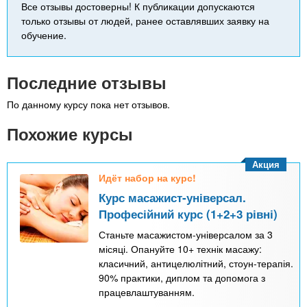
Все отзывы достоверны! К публикации допускаются
только отзывы от людей, ранее оставлявших заявку на
обучение.
Последние отзывы
По данному курсу пока нет отзывов.
Похожие курсы
Акция
Идёт набор на курс!
Курс масажист-універсал.
Професійний курс (1+2+3 рівні)
Станьте масажистом-універсалом за 3
місяці. Опануйте 10+ технік масажу:
класичний, антицелюлітний, стоун-терапія.
90% практики, диплом та допомога з
працевлаштуванням.