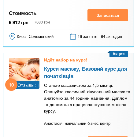
Стоимость
Записаться
6 912
грн
7680
грн
Киев
Соломенский
16 заняття - 64 ак годин
Акция
Идёт набор на курс!
Курси масажу, Базовий курс для
початківців
10
Отзывы:
Станьте масажистом за 1,5 місяці.
1
Опануйте класичний лікувальний масаж та
анатомію за 44 години навчання. Диплом
та допомога з працевлаштуванням після
курсу.
Анастасія, навчальний бізнес центр