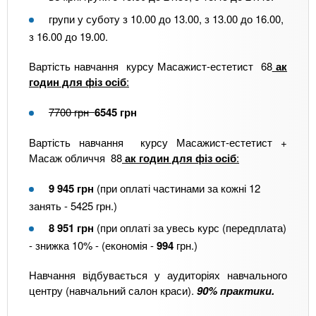
групи у суботу з 10.00 до 13.00, з 13.00 до 16.00,
з 16.00 до 19.00.
Вартість навчання курсу Масажист-естетист 68
ак
годин для фіз осіб
:
7700 грн
6545 грн
Вартість навчання курсу Масажист-естетист +
Масаж обличчя 88
ак годин для фіз осіб
:
9 945 грн
(при оплаті частинами за кожні 12
занять - 5425 грн.)
8 951 грн
(при оплаті за увесь курс (передплата)
- знижка 10% - (економія -
994
грн.)
Навчання відбувається у аудиторіях навчального
центру (навчальний салон краси).
90% практики.