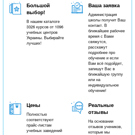
Большой
Ваша заявка
выбор!
Администрация
школы получит Ваш
В нашем каталоге
контакт. В
3326 курсов от 1096
ближайшее рабочее
учебных центров
время с Вами
Украины. Выбирайте
свяжутся,
лучших!
расскажут
подробнее про
обучение и если
Вам всё подойдет,
запишут Вас в
ближайшую группу
или на
индивидуальное
обучение!
Цены
Реальные
отзывы
Полностью
соответствуют
На основании
прайс-листам
отзывов учеников,
учебных заведений
которые мы