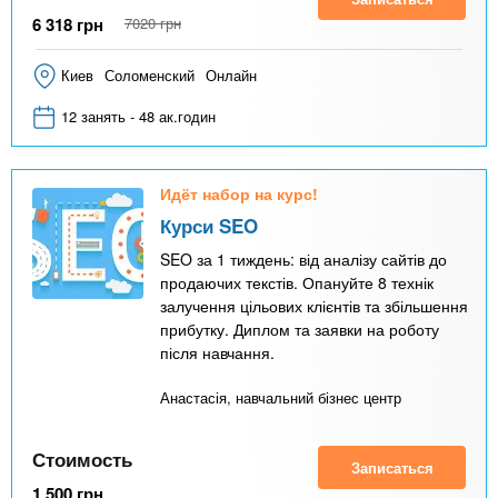
6 318
грн
7020
грн
Киев
Соломенский
Онлайн
12 занять - 48 ак.годин
Идёт набор на курс!
Курси SEO
SEO за 1 тиждень: від аналізу сайтів до
продаючих текстів. Опануйте 8 технік
залучення цільових клієнтів та збільшення
прибутку. Диплом та заявки на роботу
після навчання.
Анастасія, навчальний бізнес центр
Стоимость
Записаться
1 500
грн