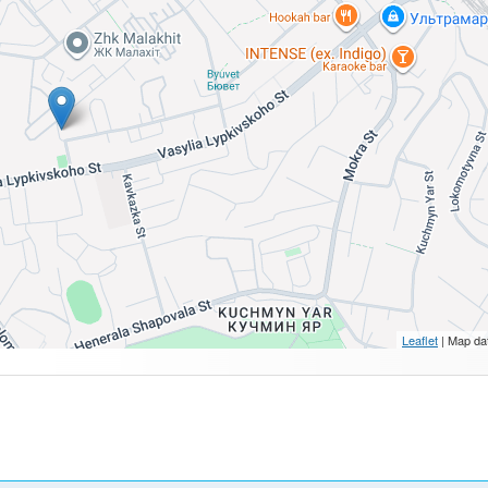
Leaflet
| Map da