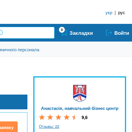
укр
|
рус
0
Закладки
Войти
иничного персонала
Анастасія, навчальний бізнес центр
9,6
Отзывы: 22
заявку