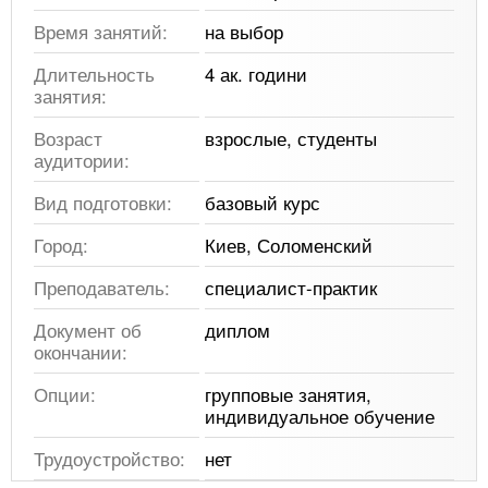
Время занятий:
на выбор
Длительность
4 ак. години
занятия:
Возраст
взрослые, студенты
аудитории:
Вид подготовки:
базовый курс
Город:
Киев, Соломенский
Преподаватель:
специалист-практик
Документ об
диплом
окончании:
Опции:
групповые занятия,
индивидуальное обучение
Трудоустройство:
нет