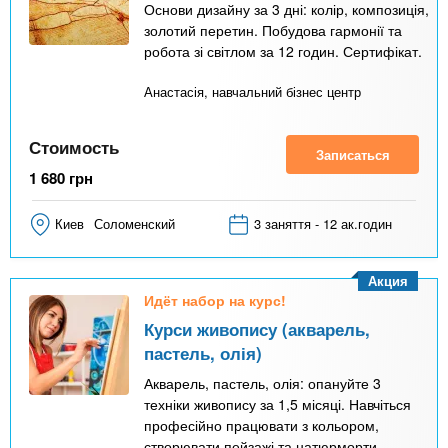
Основи дизайну за 3 дні: колір, композиція,
золотий перетин. Побудова гармонії та
робота зі світлом за 12 годин. Сертифікат.
Анастасія, навчальний бізнес центр
Стоимость
Записаться
1 680
грн
Киев
Соломенский
3 заняття - 12 ак.годин
Акция
Идёт набор на курс!
Курси живопису (акварель,
пастель, олія)
Акварель, пастель, олія: опануйте 3
техніки живопису за 1,5 місяці. Навчіться
професійно працювати з кольором,
створювати пейзажі та натюрморти.