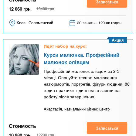
Записаться
12 060
грн
13400
грн
Киев
Соломенский
30 занять - 120 ак годин
Акция
Идёт набор на курс!
Курси малюнка. Професійний
малюнок олівцем
Професійний малюнок олівцем за 2-3
місяці. Опануйте техніки малювання
натюрмортів, портретів, фігури людини. 88
годин практики + диплом та заявки на
роботу після завершення.
Анастасія, навчальний бізнес центр
Стоимость
Записаться
10 980
грн
12200
грн