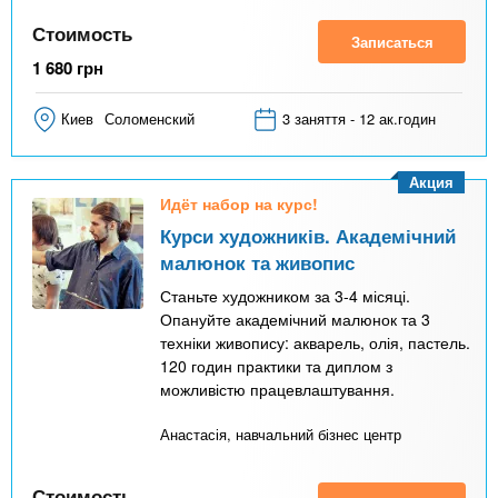
Стоимость
Записаться
1 680
грн
Киев
Соломенский
3 заняття - 12 ак.годин
Акция
Идёт набор на курс!
Курси художників. Академічний
малюнок та живопис
Станьте художником за 3-4 місяці.
Опануйте академічний малюнок та 3
техніки живопису: акварель, олія, пастель.
120 годин практики та диплом з
можливістю працевлаштування.
Анастасія, навчальний бізнес центр
Стоимость