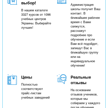
выбор!
Администрация
школы получит Ваш
В нашем каталоге
контакт. В
3327 курсов от 1096
ближайшее рабочее
учебных центров
время с Вами
Украины. Выбирайте
свяжутся,
лучших!
расскажут
подробнее про
обучение и если
Вам всё подойдет,
запишут Вас в
ближайшую группу
или на
индивидуальное
обучение!
Цены
Реальные
отзывы
Полностью
соответствуют
На основании
прайс-листам
отзывов учеников,
учебных заведений
которые мы
собираем у каждого
после обучения,