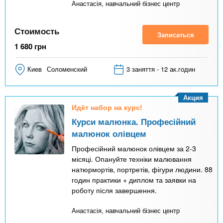
Анастасія, навчальний бізнес центр
Стоимость
Записаться
1 680
грн
Киев
Соломенский
3 заняття - 12 ак.годин
Акция
Идёт набор на курс!
Курси малюнка. Професійний
малюнок олівцем
Професійний малюнок олівцем за 2-3
місяці. Опануйте техніки малювання
натюрмортів, портретів, фігури людини. 88
годин практики + диплом та заявки на
роботу після завершення.
Анастасія, навчальний бізнес центр