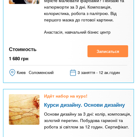
Мрієте малювати фарбами? Пейзажі та
натюрморти за 3 дні. Композиція,
колористика, робота з палітрою. Від
першого мазка до готової картини.
Анастасія, навчальний бізнес центр
Стоимость
Записаться
1 680
грн
Киев
Соломенский
3 заняття - 12 ак.годин
Идёт набор на курс!
Курси дизайну. Основи дизайну
Основи дизайну за 3 дні: колір, композиція,
золотий перетин. Побудова гармонії та
робота зі світлом за 12 годин. Сертифікат.