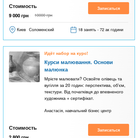
Стоимость
Записаться
9 000
грн
10000
грн
Киев
Соломенский
18 занять - 72 ак години
Идёт набор на курс!
Курси малювання. Основи
малюнка
Мрієте малювати? Освойте олівець та
вугілля за 20 годин: перспектива, об'єм,
текстури. Від початківця до впевненого
художника + сертифікат.
Анастасія, навчальний бізнес центр
Стоимость
Записаться
2 800
грн