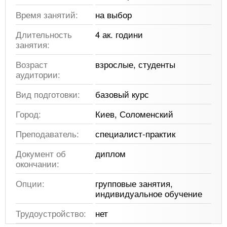
Время занятий:
на выбор
Длительность
4 ак. години
занятия:
Возраст
взрослые, студенты
аудитории:
Вид подготовки:
базовый курс
Город:
Киев, Соломенский
Преподаватель:
специалист-практик
Документ об
диплом
окончании:
Опции:
групповые занятия,
индивидуальное обучение
Трудоустройство:
нет