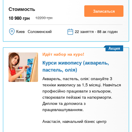
Стоимость
Записаться
10 980
грн
12200
грн
Киев
Соломенский
22 заняття - 88 ак годин
Акция
Идёт набор на курс!
Курси живопису (акварель,
пастель, олія)
Акварель, пастель, олія: опануйте 3
техніки живопису за 1,5 місяці. Навчіться
професійно працювати з кольором,
створювати пейзажі та натюрморти.
Диплом та допомога з
працевлаштуванням.
Анастасія, навчальний бізнес центр