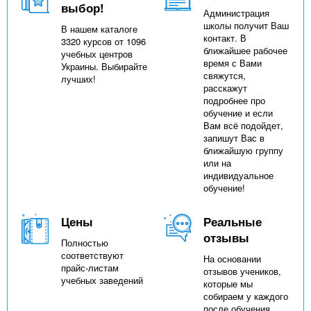
выбор!
Администрация
школы получит Ваш
В нашем каталоге
контакт. В
3320 курсов от 1096
ближайшее рабочее
учебных центров
время с Вами
Украины. Выбирайте
свяжутся,
лучших!
расскажут
подробнее про
обучение и если
Вам всё подойдет,
запишут Вас в
ближайшую группу
или на
индивидуальное
обучение!
Цены
Реальные
отзывы
Полностью
соответствуют
На основании
прайс-листам
отзывов учеников,
учебных заведений
которые мы
собираем у каждого
после обучения,