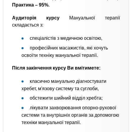
Практика – 95%.
Аудиторія курсу
Мануальної терапії
складається з:
спеціалістів з медичною освітою,
професійних масажистів, які хочуть
освоїти техніку мануальної терапії.
Після закінчення курсу Ви вмітимете:
класично мануально діагностувати
хребет, м'язову систему та суглоби,
обстежити шийний відділ хребта;
лікувати захворювання опорно-рухової
системи та внутрішніх органів за допомогою
техніки мануальної терапії.