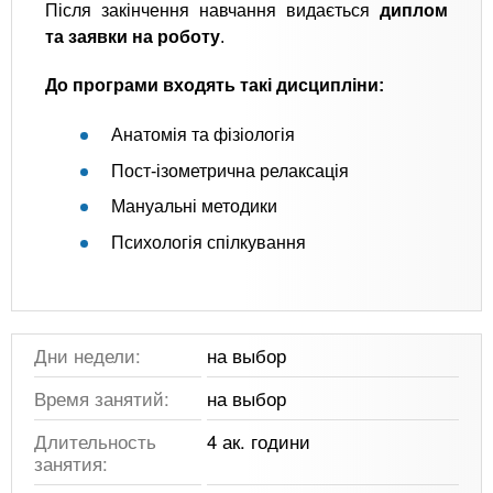
Після закінчення навчання видається
диплом
та заявки на роботу
.
До програми входять такі дисципліни:
Анатомія та фізіологія
Пост-ізометрична релаксація
Мануальні методики
Психологія спілкування
Дни недели:
на выбор
Время занятий:
на выбор
Длительность
4 ак. години
занятия: