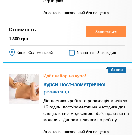
сертифікат.
Анастасія, навчальний бізнес центр
Стоимость
Записаться
1 800
грн
Киев
Соломенский
2 заняття - 8 ак.годин
Акция
Идёт набор на курс!
Курси Пост-ізометричної
релаксації
Діагностика хребта та релаксація м'язів за
16 годин: пост-ізометрична методика для
спеціалістів з медосвітою. 95% практики на
моделях. Диплом + заявки на роботу.
Анастасія, навчальний бізнес центр