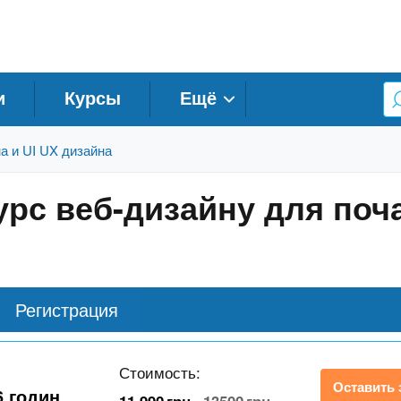
и
Курсы
Ещё
а и UI UX дизайна
урс веб-дизайну для поча
Регистрация
Стоимость:
Оставить 
6 годин