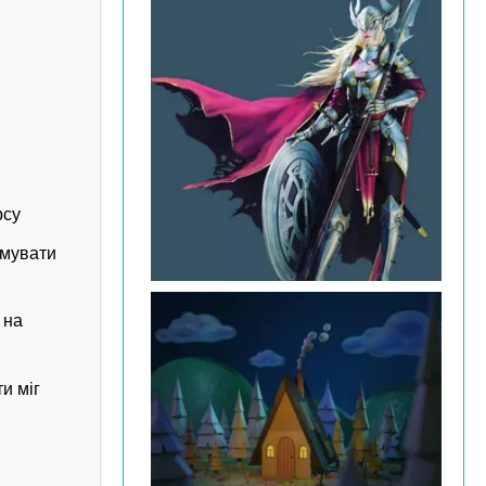
рсу
имувати
 на
и міг