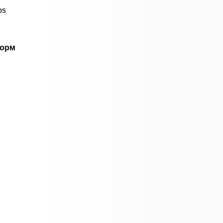
os
форм