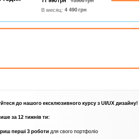
11 990
грн
13500
грн
В месяц:
4 490
грн
йтеся до нашого ексклюзивного курсу з UI/UX дизайну!
ише за 12 тижнів
ти:
риш перші 3 роботи
для свого портфоліо