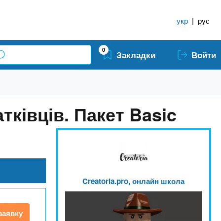
укр
|
рус
0
Закладки
Войти
тківців. Пакет Basic
Creatoria.pro, онлайн школа
заявку