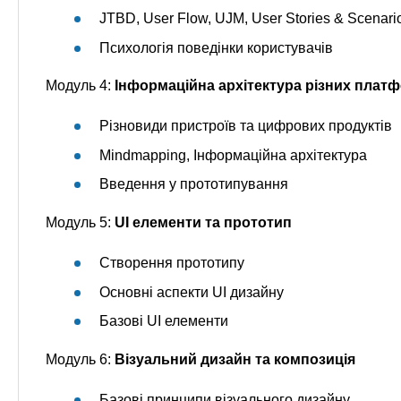
JTBD, User Flow, UJM, User Stories & Scenari
Психологія поведінки користувачів
Модуль 4:
Інформаційна архітектура різних плат
Різновиди пристроїв та цифрових продуктів
Mindmapping, Інформаційна архітектура
Введення у прототипування
Модуль 5:
UI елементи та прототип
Створення прототипу
Основні аспекти UI дизайну
Базові UI елементи
Модуль 6:
Візуальний дизайн та композиція
Базові принципи візуального дизайну