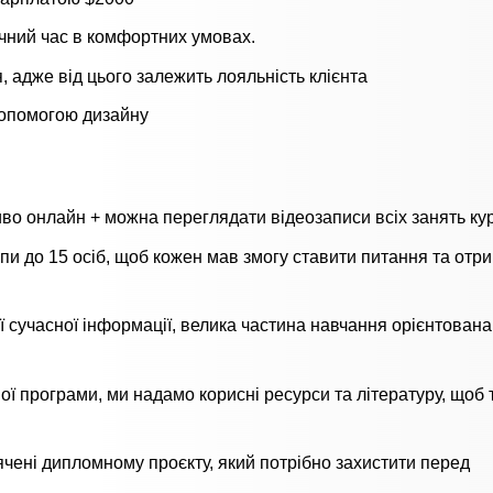
ручний час в комфортних умовах.
 адже від цього залежить лояльність клієнта
допомогою дизайну
во онлайн + можна переглядати відеозаписи всіх занять ку
пи до 15 осіб, щоб кожен мав змогу ставити питання та отр
ої сучасної інформації, велика частина навчання орієнтована
ої програми, ми надамо корисні ресурси та літературу, щоб т
вячені дипломному проєкту, який потрібно захистити перед