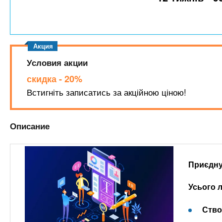
n
е
х
р
з
t
ж
а
а
н
в
s
и
е
Условия акции
ю
д
.
скидка - 20%
е
Встигніть записатись за акційною ціною!
н
i
и
Описание
й
n
f
Приєдну
o
Усього л
Ство