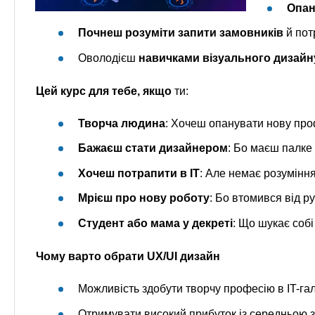
Опан
Почнеш розуміти запити замовників
й пот
Оволодієш
навичками візуального дизайн
Цей курс для тебе, якщо
ти:
Творча людина
: Хочеш опанувати нову про
Бажаєш стати дизайнером
: Бо маєш палке
Хочеш потрапити в IT
: Але немає розуміння
Мрієш про нову роботу
: Бо втомився від ру
Студент або мама у декреті
: Що шукає собі
Чому варто обрати UX/UI дизайн
Можливість здобути творчу професію в IT-гал
Отримувати високий прибуток із середньою 