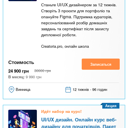
Станьте UI/UX дизайнером за 12 тижнів.
Створіть 3 проєкти для портфоліо та
опануйте Figma. Підтримка кураторів,
персоналізований розбір домашніх
завдань та сертифікат після захисту
дипломної роботи.
Creatoria.pro, онлайн школа
Стоимость
Записаться
24 900
грн
30000
грн
В месяц:
9 990
грн
Винница
12 тижнів - 96 годин
Акция
Идёт набор на курс!
UI/UX дизайн. Онлайн курс веб-
дизайну для початківців. Пакет