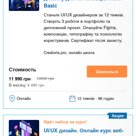
Basic
Станьте UI/UX дизайнером за 12 тижнів.
Створіть 3 роботи в портфоліо та
дипломний проєкт. Опануйте Figma,
композицію, типографіку та психологію
користувачів. Сертифікат після захисту.
Creatoria.pro, онлайн школа
Стоимость
Записаться
11 990
грн
13500
грн
В месяц:
4 490
грн
Онлайн
12 тижнів - 96 годин
Акция
Идёт набор на курс!
UI/UX дизайн. Онлайн курс веб-