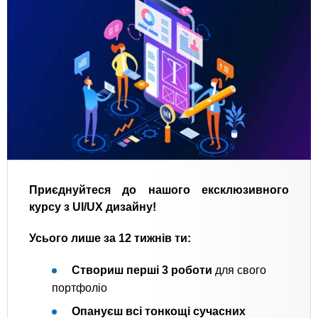
Приєднуйтеся до нашого ексклюзивного
курсу з UI/UX дизайну!
Усього лише за 12 тижнів
ти:
Створиш перші 3 роботи
для свого
портфоліо
Опануєш всі тонкощі сучасних