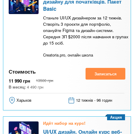
дизайну для початківців. Пакет
Basic
Станьте UI/UX дизайнером за 12 тижнів.
Створіть 3 проєкти для портфоліо,
опануйте Figma та дизайн-системи.
Середня ЗП $2000 після навчання в групах
до 15 осіб.
Creatoria.pro, онлайн школа
Стоимость
Записаться
11 990
грн
13500
грн
В месяц:
4 490
грн
Харьков
12 тижнів - 96 годин
Акция
Идёт набор на курс!
UI/UX дизайн. Онлайн курс веб-