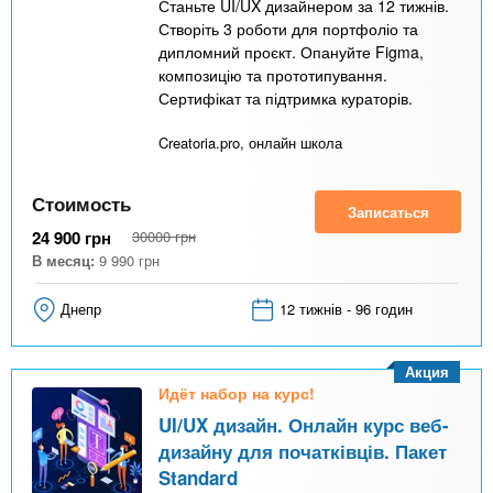
Станьте UI/UX дизайнером за 12 тижнів.
Створіть 3 роботи для портфоліо та
дипломний проєкт. Опануйте Figma,
композицію та прототипування.
Сертифікат та підтримка кураторів.
Creatoria.pro, онлайн школа
Стоимость
Записаться
24 900
грн
30000
грн
В месяц:
9 990
грн
Днепр
12 тижнів - 96 годин
Акция
Идёт набор на курс!
UI/UX дизайн. Онлайн курс веб-
дизайну для початківців. Пакет
Standard