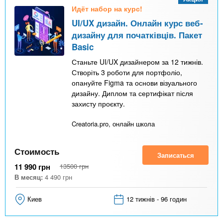
Идёт набор на курс!
UI/UX дизайн. Онлайн курс веб-
дизайну для початківців. Пакет
Basic
Станьте UI/UX дизайнером за 12 тижнів.
Створіть 3 роботи для портфоліо,
опануйте Figma та основи візуального
дизайну. Диплом та сертифікат після
захисту проєкту.
Creatoria.pro, онлайн школа
Стоимость
Записаться
11 990
грн
13500
грн
В месяц:
4 490
грн
Киев
12 тижнів - 96 годин