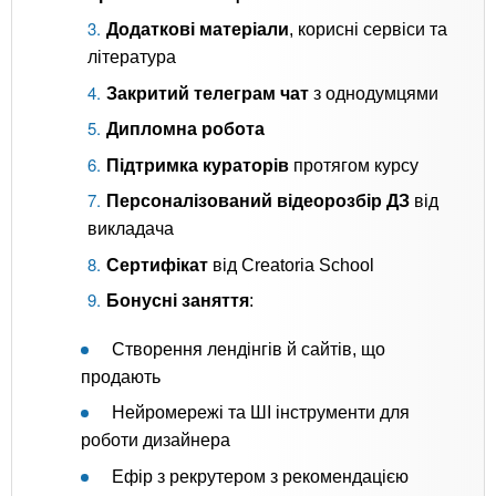
Додаткові матеріали
, корисні сервіси та
література
Закритий телеграм чат
з однодумцями
Дипломна робота
Підтримка кураторів
протягом курсу
Персоналізований відеорозбір ДЗ
від
викладача
Сертифікат
від Creatoria School
Бонусні заняття
:
Створення лендінгів й сайтів, що
продають
Нейромережі та ШІ інструменти для
роботи дизайнера
Ефір з рекрутером з рекомендацією