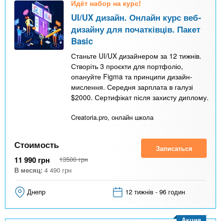
Идёт набор на курс!
UI/UX дизайн. Онлайн курс веб-
дизайну для початківців. Пакет
Basic
Станьте UI/UX дизайнером за 12 тижнів.
Створіть 3 проєкти для портфоліо,
опануйте Figma та принципи дизайн-
мислення. Середня зарплата в галузі
$2000. Сертифікат після захисту диплому.
Creatoria.pro, онлайн школа
Стоимость
Записаться
11 990
грн
13500
грн
В месяц:
4 490
грн
Днепр
12 тижнів - 96 годин
Акция