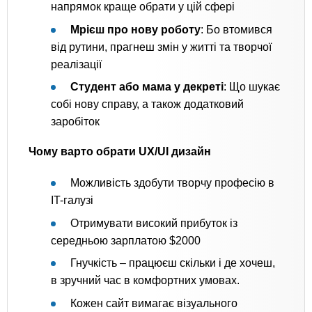
напрямок краще обрати у цій сфері
Мрієш про нову роботу
: Бо втомився
від рутини, прагнеш змін у житті та творчої
реалізації
Студент або мама у декреті
: Що шукає
собі нову справу, а також додатковий
заробіток
Чому варто обрати UX/UI дизайн
Можливість здобути творчу професію в
IT-галузі
Отримувати високий прибуток із
середньою зарплатою $2000
Гнучкість – працюєш скільки і де хочеш,
в зручний час в комфортних умовах.
Кожен сайт вимагає візуального