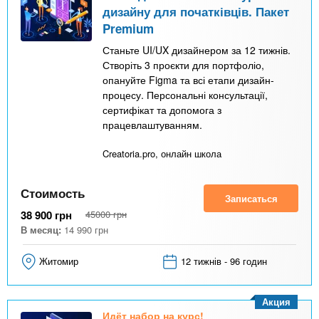
дизайну для початківців. Пакет
Premium
Станьте UI/UX дизайнером за 12 тижнів.
Створіть 3 проєкти для портфоліо,
опануйте Figma та всі етапи дизайн-
процесу. Персональні консультації,
сертифікат та допомога з
працевлаштуванням.
Creatoria.pro, онлайн школа
Стоимость
Записаться
38 900
грн
45000
грн
В месяц:
14 990
грн
Житомир
12 тижнів - 96 годин
Акция
Идёт набор на курс!