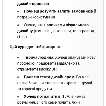
дизайн-процесів
Почнеш розуміти запити замовників
й
потреби користувачів
Оволодієш
навичками візуального
дизайну
(композиція, кольори, типографіка,
сітки)
Цей курс для тебе, якщо
ти:
Творча людина
: Хочеш опанувати нову
професію, працювати віддалено та
отримувати високу ЗП
Бажаєш стати дизайнером
: Бо маєш
палке бажання створювати красиві, зручні
та корисні продукти
Хочеш потрапити в IT
: Але немає
розуміння, з чого саме почати, який