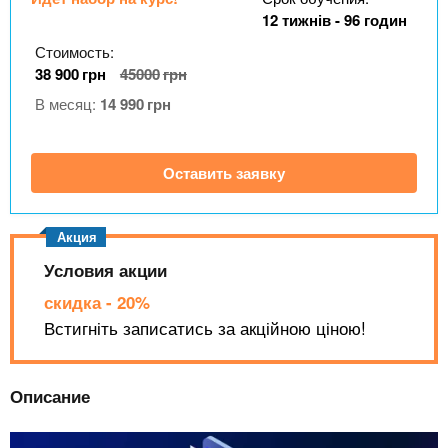
n
MBA
р
х
12 тижнів - 96 годин
ж
з
t
а
Стоимость:
Онлайн курсы
н
а
38 900
грн
45000
грн
и
в
s
В месяц:
14 990
грн
ю
е
За рубежом
.
д
Оставить заявку
е
i
н
и
n
й
Условия акции
скидка - 20%
f
Встигніть записатись за акційною ціною!
o
Описание