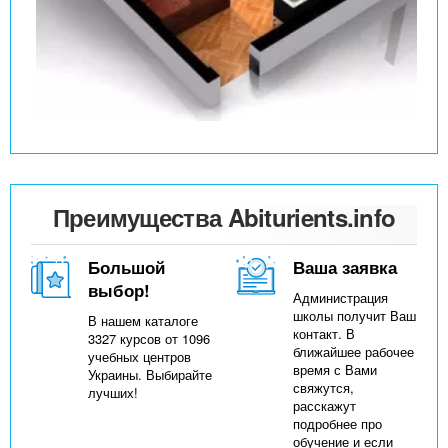
Преимущества Abiturients.info
Большой
Ваша заявка
выбор!
Администрация
школы получит Ваш
В нашем каталоге
контакт. В
3327 курсов от 1096
ближайшее рабочее
учебных центров
время с Вами
Украины. Выбирайте
свяжутся,
лучших!
расскажут
подробнее про
обучение и если