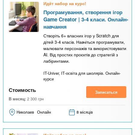
Идёт набор на курс!
Програмування, створення ігор
Game Creator | 3-4 класи. Онлайн-
навчання
Створіть 6+ власних ігор у Scratch для
дітей 3-4 класів. Навчіться програмувати,
малювати персонажів та використовувати
AI. Від простих проєктів до стратегій з
лабіринтами.
IT-Univer, ІТ-освіта для школярів. Онлайн-
курси
Стоимость
Записаться
В месяц:
2 300
грн
Николаев
Онлайн
8 місяців