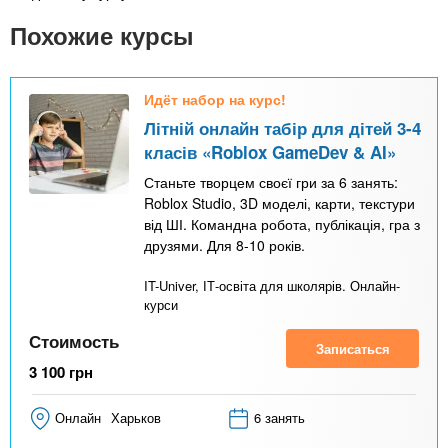
Похожие курсы
Идёт набор на курс!
Літній онлайн табір для дітей 3-4
класів «Roblox GameDev & AI»
Станьте творцем своєї гри за 6 занять:
Roblox Studio, 3D моделі, карти, текстури
від ШІ. Командна робота, публікація, гра з
друзями. Для 8-10 років.
IT-Univer, ІТ-освіта для школярів. Онлайн-
курси
Стоимость
Записаться
3 100
грн
Онлайн
Харьков
6 занять