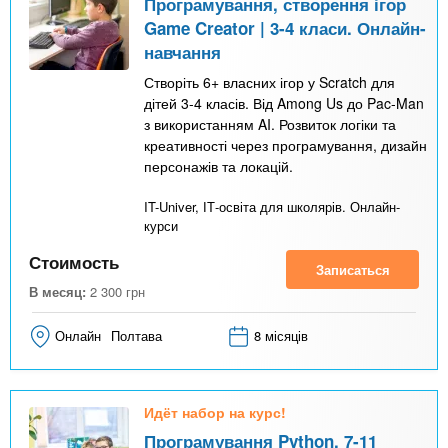
Програмування, створення ігор
Game Creator | 3-4 класи. Онлайн-
навчання
Створіть 6+ власних ігор у Scratch для
дітей 3-4 класів. Від Among Us до Pac-Man
з використанням AI. Розвиток логіки та
креативності через програмування, дизайн
персонажів та локацій.
IT-Univer, ІТ-освіта для школярів. Онлайн-
курси
Стоимость
Записаться
В месяц:
2 300
грн
Онлайн
Полтава
8 місяців
Идёт набор на курс!
Програмування Python, 7-11