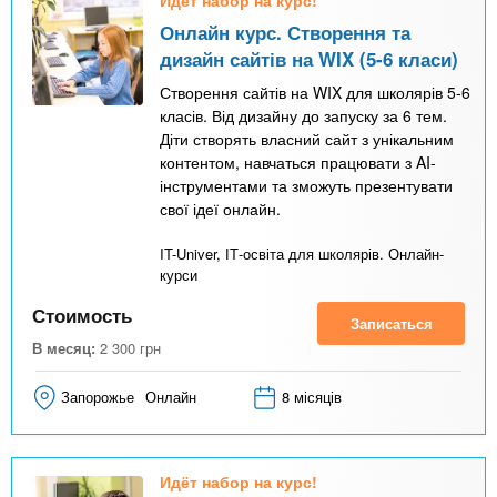
Идёт набор на курс!
Онлайн курс. Створення та
дизайн сайтів на WIX (5-6 класи)
Створення сайтів на WIX для школярів 5-6
класів. Від дизайну до запуску за 6 тем.
Діти створять власний сайт з унікальним
контентом, навчаться працювати з AI-
інструментами та зможуть презентувати
свої ідеї онлайн.
IT-Univer, ІТ-освіта для школярів. Онлайн-
курси
Стоимость
Записаться
В месяц:
2 300
грн
Запорожье
Онлайн
8 місяців
Идёт набор на курс!