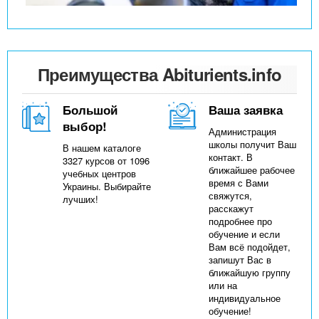
Преимущества Abiturients.info
Большой
Ваша заявка
выбор!
Администрация
школы получит Ваш
В нашем каталоге
контакт. В
3327 курсов от 1096
ближайшее рабочее
учебных центров
время с Вами
Украины. Выбирайте
свяжутся,
лучших!
расскажут
подробнее про
обучение и если
Вам всё подойдет,
запишут Вас в
ближайшую группу
или на
индивидуальное
обучение!