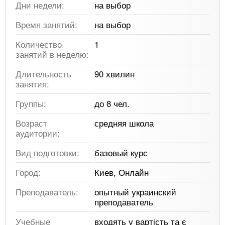
Дни недели:
на выбор
Время занятий:
на выбор
Количество
1
занятий в неделю:
Длительность
90 хвилин
занятия:
Группы:
до 8 чел.
Возраст
средняя школа
аудитории:
Вид подготовки:
базовый курс
Город:
Киев, Онлайн
Преподаватель:
опытный украинский
преподаватель
Учебные
входять у вартість та є