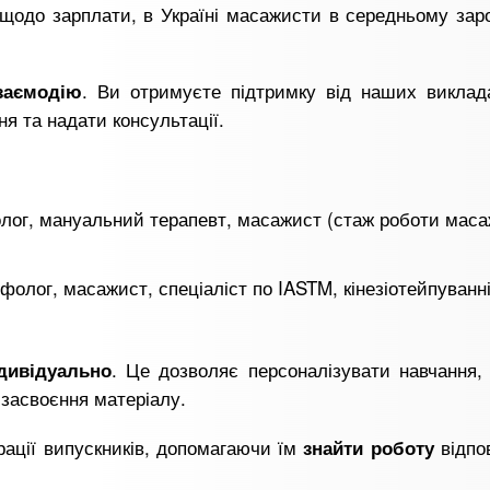
І щодо зарплати, в Україні масажисти в середньому за
. Ви отримуєте підтримку від наших виклада
заємодію
ня та надати консультації.
лог, мануальний терапевт, масажист (стаж роботи мас
фолог, масажист, спеціаліст по IASTM, кінезіотейпуванні
. Це дозволяє персоналізувати навчання,
ндивідуально
засвоєння матеріалу.
рації випускників, допомагаючи їм
відпо
знайти роботу