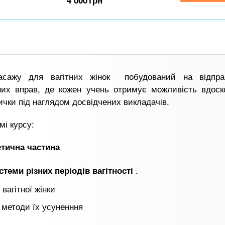
4 000
грн
асажу для вагітних жінок побудований на відпра
них вправ, де кожен учень отримує можливість вдоск
ички під наглядом досвідчених викладачів.
мі курсу:
етична частина
.
стеми різних періодів вагітності
 вагітної жінки
а методи їх усуненння