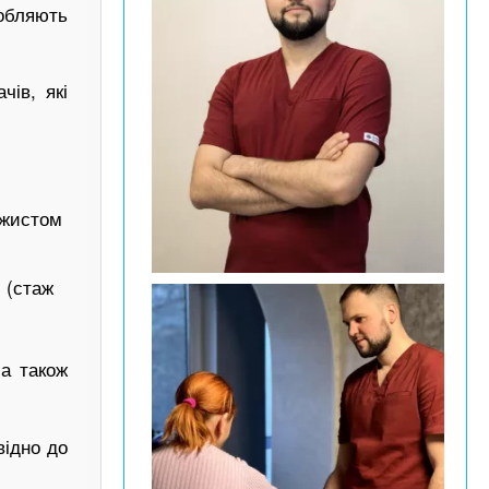
робляють
чів, які
ажистом
 (стаж
 а також
відно до