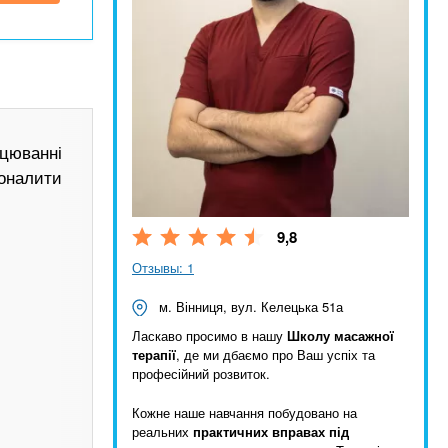
цюванні
оналити
9,8
Отзывы: 1
м. Вінниця, вул. Келецька 51а
Ласкаво просимо в нашу
Школу масажної
терапії
, де ми дбаємо про Ваш успіх та
професійний розвиток.
Кожне наше навчання побудовано на
реальних
практичних вправах під