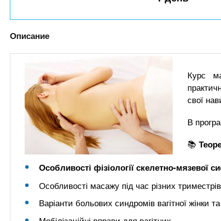
n
е
х
р
з
t
ж
а
а
Описание
н
в
s
и
е
ю
д
Курс м
.
е
практич
свої нав
н
i
и
В програ
й
n
📚
Теор
f
Особливості фізіології скелетно-мязевої си
o
Особливості масажу під час різних триместрів
Варіанти больових синдромів вагітної жінки т
Мобілізаційні вправи для вагітних