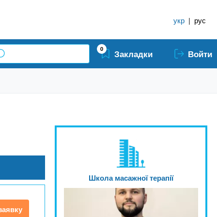
укр
|
рус
0
Закладки
Войти
Школа масажної терапії
заявку