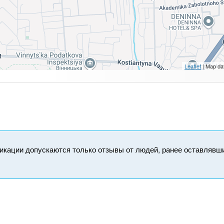
Leaflet
| Map da
икации допускаются только отзывы от людей, ранее оставлявш