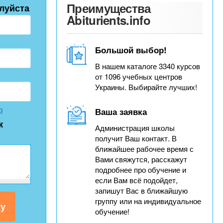
Преимущества
луйста
Abiturients.info
Большой выбор!
В нашем каталоге 3340 курсов
от 1096 учебных центров
Украины. Выбирайте лучших!
р
Ваша заявка
к
Администрация школы
получит Ваш контакт. В
ближайшее рабочее время с
Вами свяжутся, расскажут
подробнее про обучение и
если Вам всё подойдет,
запишут Вас в ближайшую
группу или на индивидуальное
обучение!