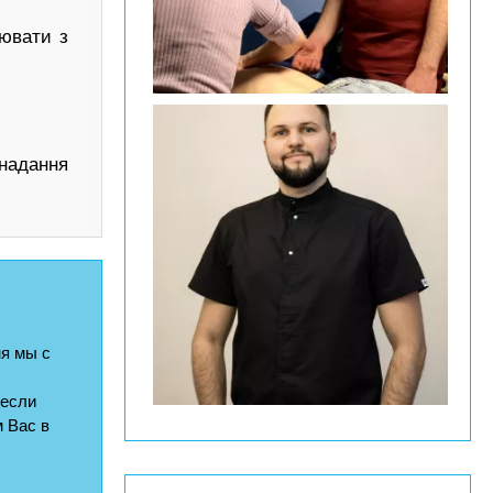
ювати з
 надання
я мы с
 если
 Вас в