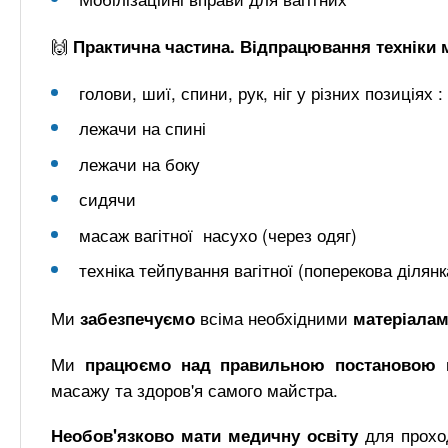
🙌
Практична частина. Відпрацювання техніки м
голови, шиї, спини, рук, ніг у різних позиціях :
лежачи на спині
лежачи на боку
сидячи
масаж вагітної насухо (через одяг)
техніка тейпування вагітної (поперекова ділянк
Ми
всіма необхідними
забезпечуємо
матеріала
Ми
працюємо над правильною постановою к
масажу та здоров'я самого майстра.
для проход
Необов'язково мати медичну освіту