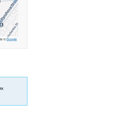
ta ©
Google
их