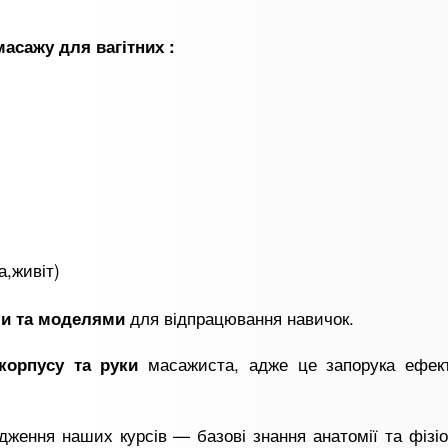
асажу для вагітних :
а,живіт)
для відпрацювання навичок.
ми та моделями
масажиста, адже це запорука ефект
орпусу та руки
ження наших курсів — базові знання анатомії та фізіо