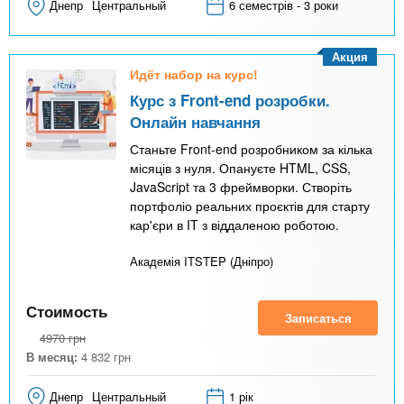
Днепр
Центральный
6 семестрів - 3 роки
Акция
Идёт набор на курс!
Курс з Front-end розробки.
Онлайн навчання
Станьте Front-end розробником за кілька
місяців з нуля. Опануєте HTML, CSS,
JavaScript та 3 фреймворки. Створіть
портфоліо реальних проєктів для старту
кар'єри в IT з віддаленою роботою.
Академія ITSTEP (Дніпро)
Стоимость
Записаться
4970
грн
В месяц:
4 832
грн
Днепр
Центральный
1 рік