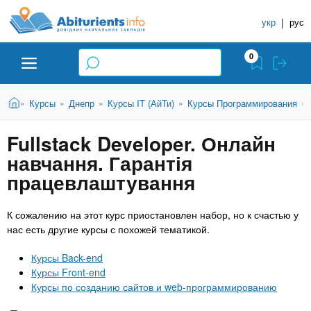
A
П
С
е
укр
|
рус
п
b
р
р
е
0
й
а
i
т
в
и
В
Абитуриенту
Главная
Курсы
Днепр
Курсы IT (АйТи)
Курсы Программирования
»
»
»
»
»
о
к
t
ы
о
ч
з
Fullstack Developer. Онлайн
с
Вузы
д
н
u
н
навчання. Гарантія
е
и
о
с
працевлаштування
в
к
Колледжи
r
ь
н
У
о
К сожалению на этот курс приостановлен набор, но к счастью у
ч
i
м
Курсы
нас есть другие курсы с похожей тематикой.
у
е
с
Курсы Back-end
б
e
о
Частные школы
Курсы Front-end
н
д
Курсы по созданию сайтов и web-программированию
е
ы