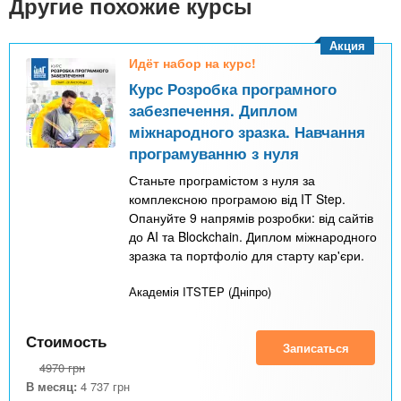
n
Другие похожие курсы
MBA
р
х
ж
з
t
а
Акция
Онлайн курсы
н
а
Идёт набор на курс!
и
в
s
Курс Розробка програмного
ю
забезпечення. Диплом
е
За рубежом
міжнародного зразка. Навчання
.
д
програмуванню з нуля
е
Станьте програмістом з нуля за
i
н
комплексною програмою від IT Step.
и
Опануйте 9 напрямів розробки: від сайтів
n
й
до AI та Blockchain. Диплом міжнародного
зразка та портфоліо для старту кар'єри.
f
Академія ITSTEP (Дніпро)
o
Стоимость
Записаться
4970
грн
В месяц:
4 737
грн