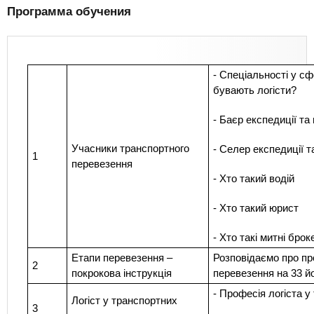
Программа обучения
- Спеціальності у сф
бувають логісти?
- Баєр експедиції т
Учасники транспортного
- Селер експедиції т
1
перевезення
- Хто такий водій
- Хто такий юрист
- Хто такі митні брок
Етапи перевезення –
Розповідаємо про пр
2
покрокова інструкція
перевезення на 33 й
- Професія логіста у
Логіст у транспортних
3