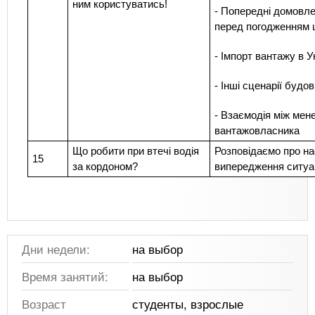
ним користуватись!
- Попередні домовле
перед погодженням 
- Імпорт вантажу в У
- Інші сценарії буд
- Взаємодія між мен
вантажовласника
Що робити при втечі водія
Розповідаємо про на
15
за кордоном?
випередження ситуац
Дни недели:
на выбор
Время занятий:
на выбор
Возраст
студенты, взрослые