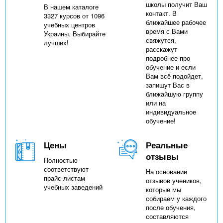
школы получит Ваш
В нашем каталоге
контакт. В
3327 курсов от 1096
ближайшее рабочее
учебных центров
время с Вами
Украины. Выбирайте
свяжутся,
лучших!
расскажут
подробнее про
обучение и если
Вам всё подойдет,
запишут Вас в
ближайшую группу
или на
индивидуальное
обучение!
Цены
Реальные
отзывы
Полностью
соответствуют
На основании
прайс-листам
отзывов учеников,
учебных заведений
которые мы
собираем у каждого
после обучения,
составляются