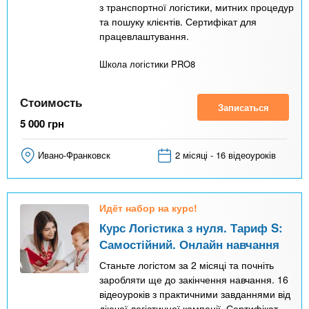
з транспортної логістики, митних процедур
та пошуку клієнтів. Сертифікат для
працевлаштування.
Школа логістики PRO8
Стоимость
Записаться
5 000
грн
Ивано-Франковск
2 місяці - 16 відеоуроків
Идёт набор на курс!
Курс Логістика з нуля. Тариф S:
Самостійний. Онлайн навчання
Станьте логістом за 2 місяці та почніть
заробляти ще до закінчення навчання. 16
відеоуроків з практичними завданнями від
діючої логістичної компанії. Сертифікат