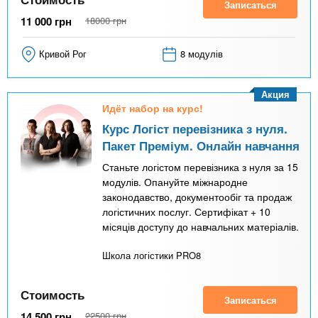
Записаться
11 000
грн
18000
грн
Кривой Рог
8 модулів
Акция
Идёт набор на курс!
Курс Логіст перевізника з нуля.
Пакет Преміум. Онлайн навчання
Станьте логістом перевізника з нуля за 15
модулів. Опануйте міжнародне
законодавство, документообіг та продаж
логістичних послуг. Сертифікат + 10
місяців доступу до навчальних матеріалів.
Школа логістики PRO8
Стоимость
Записаться
14 500
грн
22500
грн