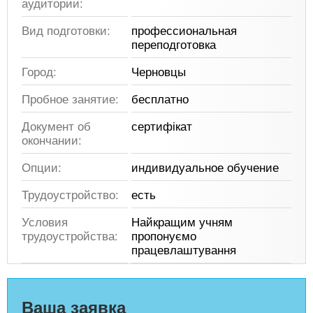
аудитории:
Вид подготовки:
профессиональная
переподготовка
Город:
Черновцы
Пробное занятие:
бесплатно
Документ об
сертифікат
окончании:
Опции:
индивидуальное обучение
Трудоустройство:
есть
Условия
Найкращим учням
трудоустройства:
пропонуємо
працевлаштування
Ваша заявка