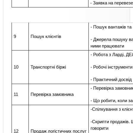
- Заявка на перевез
- Пошук вантажів та 
9
Пошук клієнтів
- Джерела пошуку ва
ними працювати
- Робота з Ларді, 
10
Транспортні біржі
- Робочі інструменти
- Практичний досвід
- Перевірка замовник
11
Перевірка замовника
- Що робити, коли з
-Спілкування з клієн
-Скрипти продажів. 
говорити
12
Прод
аж логістичних послуг