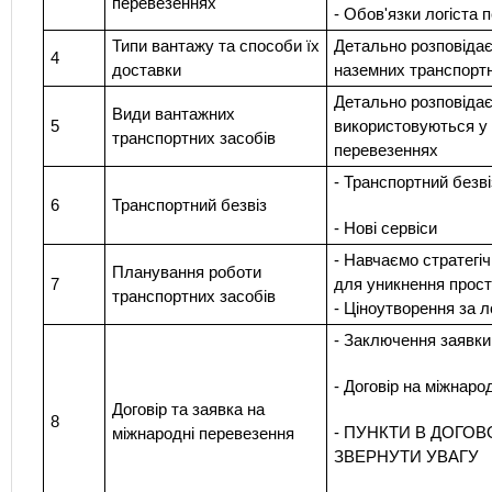
перевезеннях
- Обов'язки логіста 
Типи вантажу та способи їх
Детально розповідає
4
доставки
наземних транспорт
Детально розповідає
Види вантажних
5
використовуються у
транспортних засобів
перевезеннях
- Транспортний безві
6
Транспортний безвіз
- Нові сервіси
- Навчаємо стратегі
Планування роботи
7
для уникнення прост
транспортних засобів
- Ціноутворення за л
- Заключення заявки
- Договір на міжнаро
Договір та заявка на
8
- ПУНКТИ В ДОГОВ
міжнародні перевезення
ЗВЕРНУТИ УВАГУ