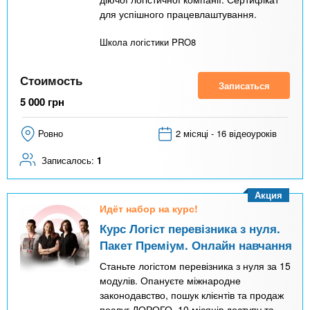
для успішного працевлаштування.
Школа логістики PRO8
Стоимость
Записаться
5 000
грн
Ровно
2 місяці - 16 відеоуроків
Записалось:
1
Акция
Идёт набор на курс!
Курс Логіст перевізника з нуля.
Пакет Преміум. Онлайн навчання
Станьте логістом перевізника з нуля за 15
модулів. Опануєте міжнародне
законодавство, пошук клієнтів та продаж
послуг ДОРОГО. 10 місяців доступу та