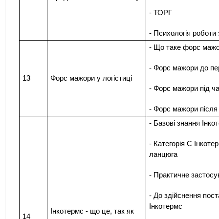
- ТОРГ
- Психологія роботи 
- Що таке форс мажо
- Форс мажори до п
13
Форс мажори у логістиці
- Форс мажори під ч
- Форс мажори після
- Базові знання Інк
- Категорія С Інкоте
ланцюга
- Практичне застосу
- До здійснення пост
Інкотермс
Інкотермс - що це, так як
14