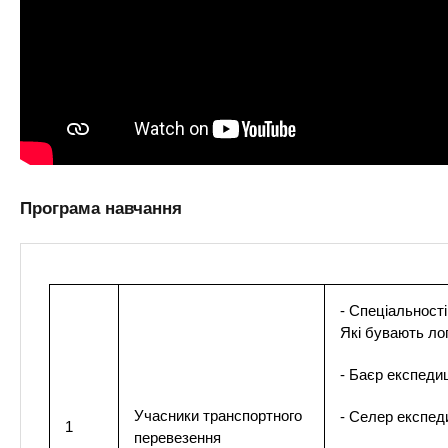
Програма навчання
- Спеціальності
Які бувають лог
- Баєр експеди
Учасники транспортного
- Селер експеди
1
перевезення