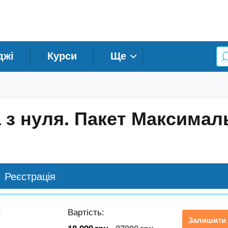
джі
Курси
Ще
а з нуля. Пакет Максима
Реєстрація
:
Вартість:
Залишити 