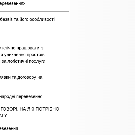
перевезеннях
безвіз та його особливості
тегічно працювати із
я уникнення простоїв
 за логістичні послуги
аявки та договору на
жнародні перевезення
ОГОВОРІ, НА ЯКІ ПОТРІБНО
АГУ
ревезення