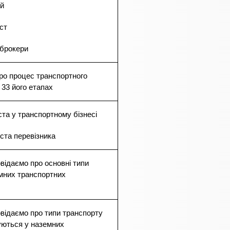
ій
ст
і брокери
ро процес транспортного
 33 його етапах
ста у транспортному бізнесі
іста перевізника
відаємо про основні типи
мних транспортних
відаємо про типи транспорту
уються у наземних