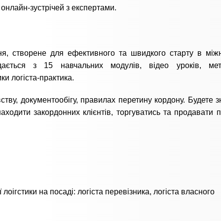
а онлайн-зустрічей з експертами.
ння, створене для ефективного та швидкого старту в між
адається з 15 навчальних модулів, відео уроків, мет
ки логіста-практика.
тву, документообігу, правилах перетину кордону. Будете з
аходити закордонних клієнтів, торгуватись та продавати п
лоігстики на посаді: логіста перевізника, логіста власного