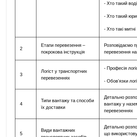
- Хто такий вод
- Хто такий юри
- Хто такі митн
Етапи перевезення –
Розповідаємо п
2
покрокова інструкція
перевезення на
- Професія логі
Логіст у транспортних
3
перевезеннях
- Обов'язки лог
Детально розпо
Типи вантажу та способи
4
вантажу у назе
їх доставки
перевезеннях
Детально розпо
Види вантажних
5
що використов
транспортних засобів