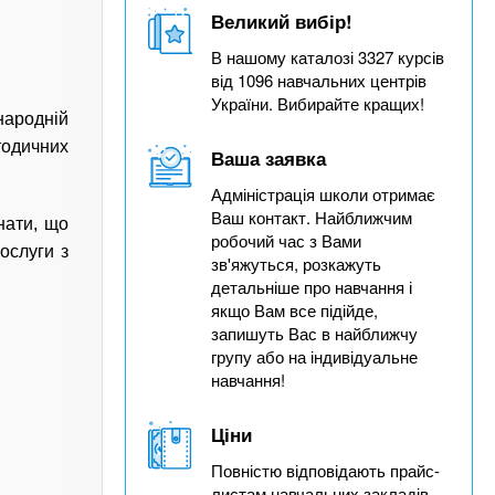
Великий вибір!
В нашому каталозі 3327 курсів
від 1096 навчальних центрів
України. Вибирайте кращих!
народній
одичних
Ваша заявка
Адміністрація школи отримає
Ваш контакт. Найближчим
нати, що
робочий час з Вами
ослуги з
зв'яжуться, розкажуть
детальніше про навчання і
якщо Вам все підійде,
запишуть Вас в найближчу
групу або на індивідуальне
навчання!
Ціни
Повністю відповідають прайс-
листам навчальних закладів