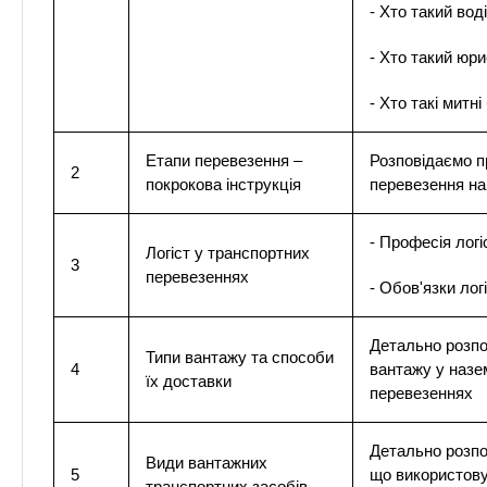
- Хто такий вод
- Хто такий юри
- Хто такі митн
Етапи перевезення –
Розповідаємо п
2
покрокова інструкція
перевезення на
- Професія логі
Логіст у транспортних
3
перевезеннях
- Обов'язки лог
Детально розпо
Типи вантажу та способи
4
вантажу у назе
їх доставки
перевезеннях
Детально розпо
Види вантажних
5
що використов
транспортних засобів