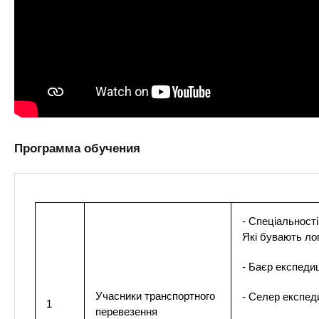
Программа обучения
- Спеціальності
Які бувають лог
- Баєр експеди
Учасники транспортного
- Селер експеди
1
перевезення