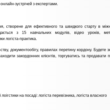
а онлайн-зустрічей з експертами.
ння, створене для ефективного та швидкого старту в між
адається з 15 навчальних модулів, відео уроків, мет
ки логіста-практика.
тву, документообігу, правилах перетину кордону. Будете з
аходити закордонних клієнтів, торгуватись та продавати п
лоігстики на посаді: логіста перевізника, логіста власного