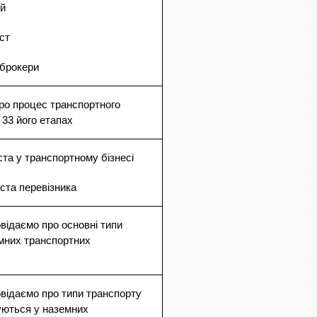
ій
ст
і брокери
ро процес транспортного
 33 його етапах
ста у транспортному бізнесі
іста перевізника
відаємо про основні типи
мних транспортних
відаємо про типи транспорту
уються у наземних