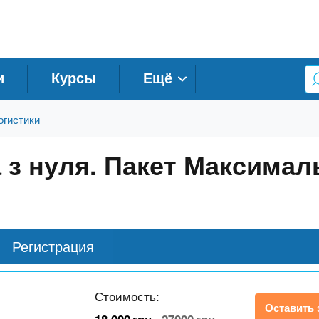
и
Курсы
Ещё
огистики
а з нуля. Пакет Максима
Регистрация
Стоимость:
Оставить 