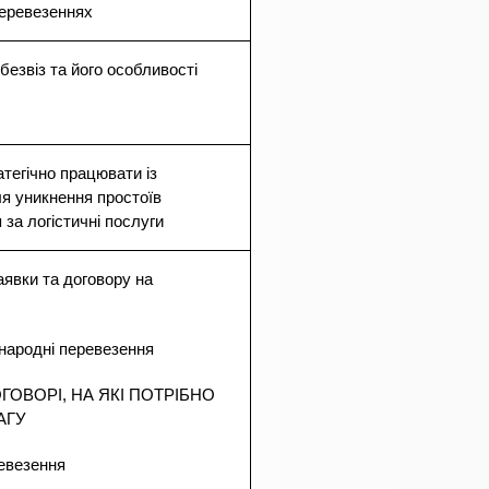
перевезеннях
безвіз та його особливості
тегічно працювати із
я уникнення простоїв
 за логістичні послуги
аявки та договору на
жнародні перевезення
ОГОВОРІ, НА ЯКІ ПОТРІБНО
АГУ
ревезення