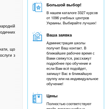
Большой выбор!
В нашем каталоге 3327 курсов
от 1096 учебных центров
Украины. Выбирайте лучших!
народній
одичних
Ваша заявка
Администрация школы
получит Ваш контакт. В
нати, що
ближайшее рабочее время с
ослуги з
Вами свяжутся, расскажут
подробнее про обучение и
если Вам всё подойдет,
запишут Вас в ближайшую
группу или на индивидуальное
обучение!
Цены
Полностью соответствуют
прайс-листам учебных