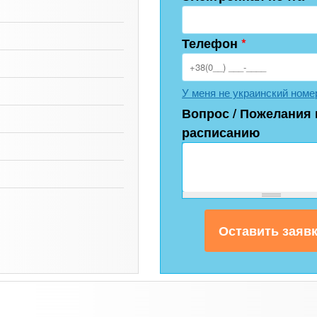
Телефон
*
У меня не украинский номе
Вопрос / Пожелания 
расписанию