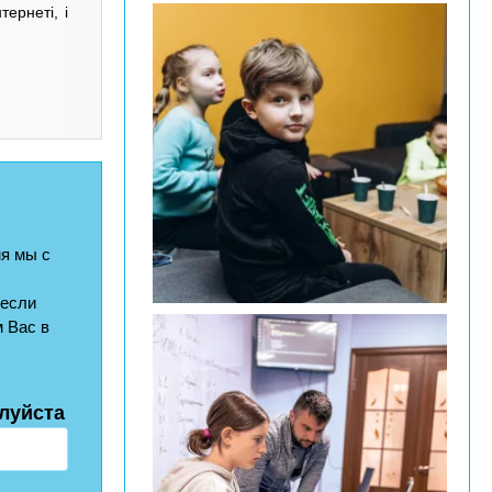
тернеті, і
я мы с
 если
 Вас в
луйста