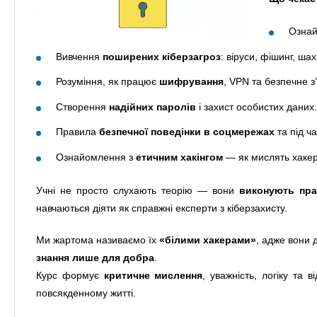
Озна
Вивчення
поширених кіберзагроз
: віруси, фішинг, ша
Розуміння, як працює
шифрування
, VPN та безпечне з
Створення
надійних паролів
і захист особистих даних.
Правила
безпечної поведінки в соцмережах
та під ча
Ознайомлення з
етичним хакінгом
— як мислять хакери
Учні не просто слухають теорію — вони
виконують пра
навчаються діяти як справжні експерти з кіберзахисту.
Ми жартома називаємо їх
«білими хакерами»
, адже вони 
знання лише для добра
.
Курс формує
критичне мислення
, уважність, логіку та 
повсякденному житті.