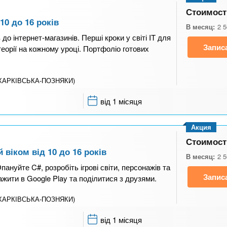
Стоимост
10 до 16 років
В месяц:
2 
 до інтернет-магазинів. Перші кроки у світі IT для
Запис
теорії на кожному уроці. Портфоліо готових
 (ХАРКІВСЬКА-ПОЗНЯКИ)
від 1 місяця
Акция
Стоимост
 віком від 10 до 16 років
В месяц:
2 
пануйте C#, розробіть ігрові світи, персонажів та
Запис
жити в Google Play та поділитися з друзями.
 (ХАРКІВСЬКА-ПОЗНЯКИ)
від 1 місяця