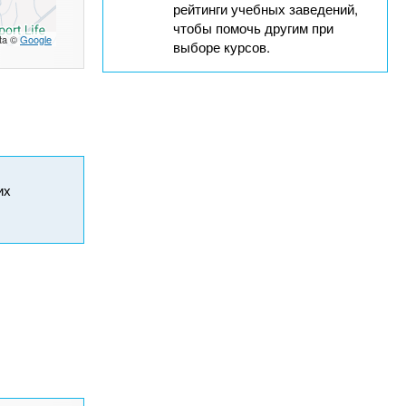
рейтинги учебных заведений,
чтобы помочь другим при
ta ©
Google
выборе курсов.
их