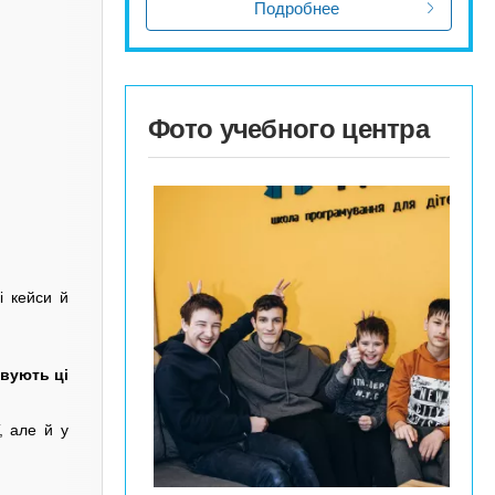
Подробнее
Фото учебного центра
і кейси й
овують ці
, але й у