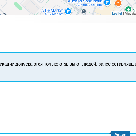
Leaflet
| Map da
икации допускаются только отзывы от людей, ранее оставлявш
Акция