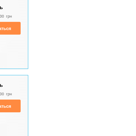
ь
500
грн
аться
ь
500
грн
аться