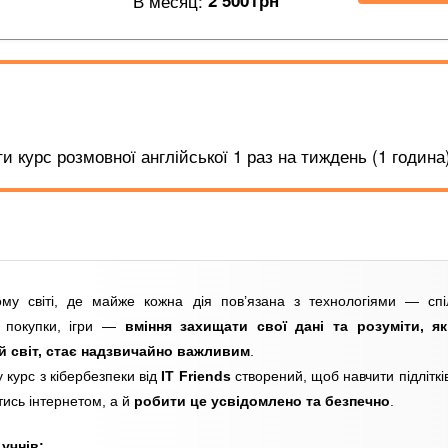
В месяц:
2 500
грн
 курс розмовної англійської 1 раз на тиждень (1 година)
му світі, де майже кожна дія пов’язана з технологіями — спі
, покупки, ігри —
вміння захищати свої дані та розуміти, я
 світ, стає надзвичайно важливим
.
 курс з кібербезпеки від
IT Friends
створений, щоб навчити підліткі
тись інтернетом, а й
робити це усвідомлено та безпечно
.
учнів: