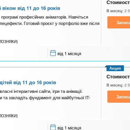
Стоимост
 віком від 11 до 16 років
В месяц:
2 
рограмі професійних аніматорів. Навчіться
Запис
пецефекти. Готовий проєкт у портфоліо вже після
(ПОЗНЯКИ)
від 1 місяця
Акция
Стоимост
ітей від 11 до 16 років
В месяц:
2 
власні інтерактивні сайти, ігри та анімації.
Запис
и та закладіть фундамент для майбутньої IT-
(ПОЗНЯКИ)
від 1 місяця