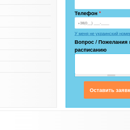
Телефон
*
У меня не украинский номе
Вопрос / Пожелания 
расписанию