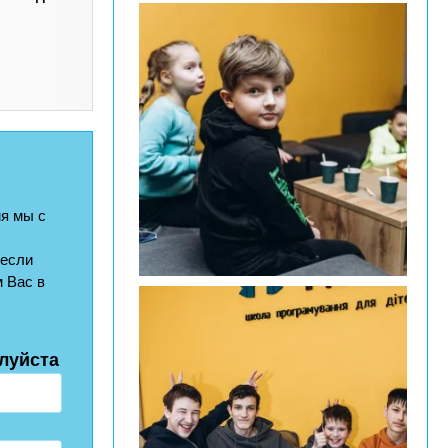
я мы с
 если
 Вас в
луйста