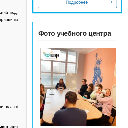
Подробнее
сний код,
принципів
Фото учебного центра
ти власні
мент для