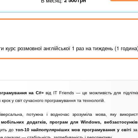
В месяц:
2 500
грн
 курс розмовної англійської 1 раз на тиждень (1 година)
ограмування на C#»
від IT Friends — це можливість для підліткі
 крок у світ сучасного програмування та технологій.
ерсальна, потужна і водночас зрозуміла мова, яку використ
і
мобільних додатків, програм для Windows, вебзастосунків
дить до
топ-10 найпопулярніших мов програмування у світі
за
е означає — стабільність, затребуваність і перспективу.