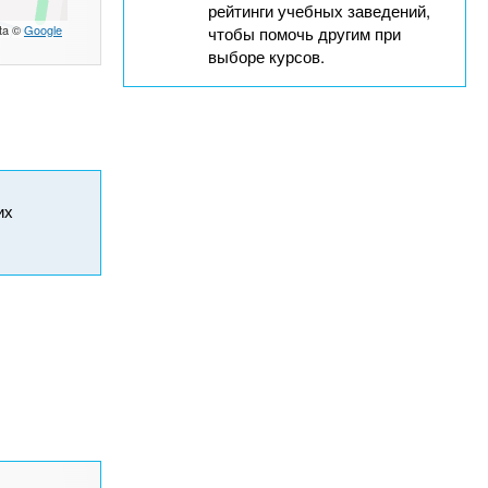
рейтинги учебных заведений,
ta ©
Google
чтобы помочь другим при
выборе курсов.
их