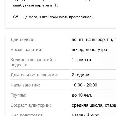
майбутньої кар’єри в ІТ
.
C#
— це мова, з якої починають професіонали!
Дни недели:
вс, вт, на выбор, пн, п
Время занятий:
вечер, день, утро
Количество занятий в
1 заняття
неделю:
Длительность занятия:
2 години
Часы занятий:
10:00 - 20:00
Группы:
до 10 чел.
Возраст аудитории:
средняя школа, стар
Вид подготовки:
базовый курс