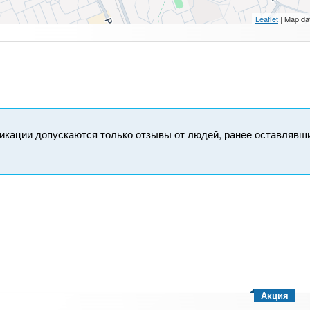
Leaflet
| Map da
икации допускаются только отзывы от людей, ранее оставлявш
Акция