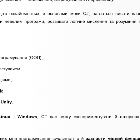
діти ознайомляться з основами мови C#, навчаться писати вла
и невеликі програми, розвивати логічне мислення та розуміння 
програмування (ООП);
истувачем;
ціями;
io;
 Unity
.
Linux і Windows
, C# дає змогу експериментувати й створюва
ших мов програмування сучасності, а й
закласти міцний фунда