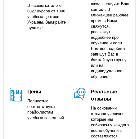
школы получит Ваш
В нашем каталоге
контакт. В
3327 курсов от 1096
ближайшее рабочее
учебных центров
время с Вами
Украины. Выбирайте
свяжутся,
лучших!
расскажут
подробнее про
обучение и если
Вам всё подойдет,
запишут Вас в
ближайшую группу
или на
индивидуальное
обучение!
Цены
Реальные
отзывы
Полностью
соответствуют
На основании
прайс-листам
отзывов учеников,
учебных заведений
которые мы
собираем у каждого
после обучения,
составляются