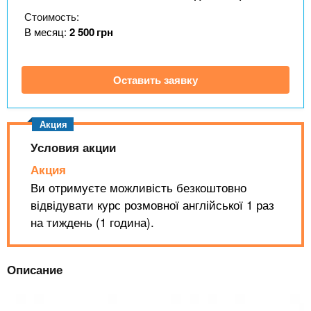
n
MBA
р
х
Стоимость:
ж
з
t
а
В месяц:
2 500
грн
Онлайн курсы
н
а
и
в
s
ю
Оставить заявку
е
За рубежом
.
д
е
i
н
Условия акции
и
Акция
n
й
Ви отримуєте можливість безкоштовно
відвідувати курс розмовної англійської 1 раз
f
на тиждень (1 година).
o
Описание