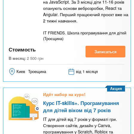
на JavaScript. За 3 місяці діти 11-16 років
опанують основи веброзробки, React та
Angular. Перший працюючий проєкт вже на
2 тижні навчання.
IT FRIENDS. Школа програмування для дітей
(Троєщина)
Стоимость
Записаться
В месяц:
2 500
грн
Киев
Троещина
від 1 місяця
Акция
Идёт набор на курс!
Курс IT-skills+. Програмування
для дітей віком від 7 років
IT для дітей від 7 років у форматі гри.
Створення сайтів, дизайн у Canva,
програмування у Scratch, Roblox та