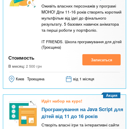
Оживіть власних персонажів у програмі
MOHO! Діти 11-16 років створять короткий
мультфільм від ідеї до фінального
результату. 5 базових навичок аніматора
та перші роботи у портфоліо.
IT FRIENDS. Школа програмування для дітей
(Троєщина)
Стоимость
Записаться
В месяц:
2 500
грн
Киев
Троещина
від 1 місяця
Акция
Идёт набор на курс!
Програмування на Java Script для
дітей від 11 до 16 років
Створіть власні ігри та інтерактивні сайти