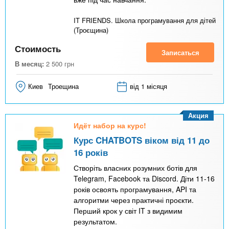
IT FRIENDS. Школа програмування для дітей
(Троєщина)
Стоимость
Записаться
В месяц:
2 500
грн
Киев
Троещина
від 1 місяця
Акция
Идёт набор на курс!
Курс CHATBOTS віком від 11 до
16 років
Створіть власних розумних ботів для
Telegram, Facebook та Discord. Діти 11-16
років освоять програмування, API та
алгоритми через практичні проєкти.
Перший крок у світ IT з видимим
результатом.