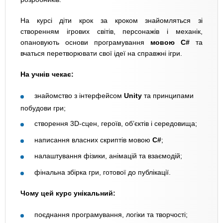
На курсі діти крок за кроком знайомляться зі
створенням ігрових світів, персонажів і механік,
опановують основи програмування
мовою C#
та
вчаться перетворювати свої ідеї на справжні ігри.
На учнів чекає:
знайомство з інтерфейсом
Unity
та принципами
побудови гри;
створення 3D-сцен, героїв, об’єктів і середовища;
написання власних скриптів мовою
C#
;
налаштування фізики, анімацій та взаємодій;
фінальна збірка гри, готової до публікації.
Чому цей курс унікальний:
поєднання програмування, логіки та творчості;