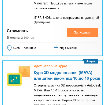
Minecraft. Перші результати вже після
першого заняття.
IT FRIENDS. Школа програмування для дітей
(Троєщина)
Стоимость
Записаться
В месяц:
2 500
грн
Киев
Троещина
від 1 місяця
Акция
Идёт набор на курс!
Курс 3D моделювання (MAYA)
для дітей віком від 10 до 16 років
Створіть власних 3D персонажів у Autodesk
Maya. Діти 10-16 років опанують
моделювання, текстурування та анімацію
як професіонали. Перше 3D-портфоліо
вже під час навчання.