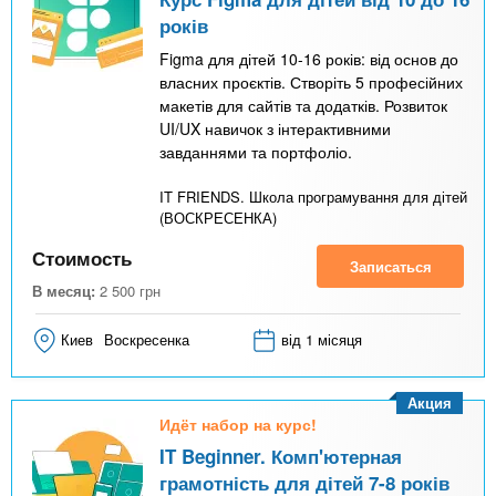
років
Figma для дітей 10-16 років: від основ до
власних проєктів. Створіть 5 професійних
макетів для сайтів та додатків. Розвиток
UI/UX навичок з інтерактивними
завданнями та портфоліо.
IT FRIENDS. Школа програмування для дітей
(ВОСКРЕСЕНКА)
Стоимость
Записаться
В месяц:
2 500
грн
Киев
Воскресенка
від 1 місяця
Акция
Идёт набор на курс!
IT Beginner. Комп'ютерная
грамотність для дітей 7-8 років