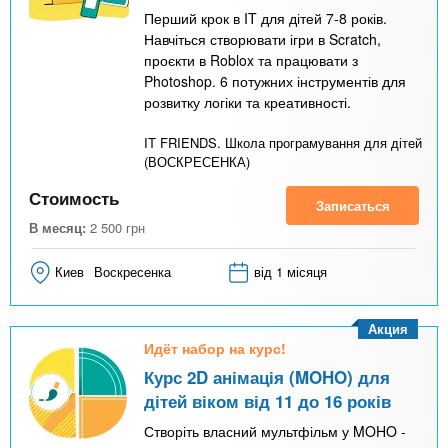
Перший крок в IT для дітей 7-8 років.
Навчіться створювати ігри в Scratch,
проєкти в Roblox та працювати з
Photoshop. 6 потужних інструментів для
розвитку логіки та креативності.
IT FRIENDS. Школа програмування для дітей
(ВОСКРЕСЕНКА)
Стоимость
Записаться
В месяц:
2 500
грн
Киев
Воскресенка
від 1 місяця
Акция
Идёт набор на курс!
Курс 2D анімація (MOHO) для
дітей віком від 11 до 16 років
Створіть власний мультфільм у MOHO -