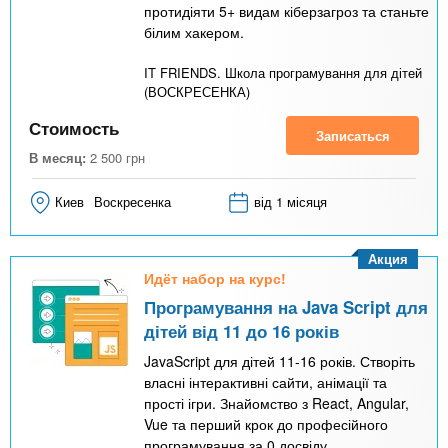
протидіяти 5+ видам кіберзагроз та станьте
білим хакером.
IT FRIENDS. Школа програмування для дітей
(ВОСКРЕСЕНКА)
Стоимость
Записаться
В месяц:
2 500
грн
Киев
Воскресенка
від 1 місяця
Акция
Идёт набор на курс!
Програмування на Java Script для
дітей від 11 до 16 років
JavaScript для дітей 11-16 років. Створіть
власні інтерактивні сайти, анімації та
прості ігри. Знайомство з React, Angular,
Vue та перший крок до професійного
програмування за 0 досвіду.