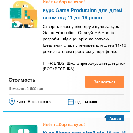
Идёт набор на курс!
Курс Game Production для дітей
віком від 11 до 16 років
Створіть власну відеогру з нуля за курс
Game Production. Опануйте 6 етапів
розробки: від сценарію до запуску.
Ідеальний старт у геймдев для дітей 11-16
років з готовим проєктом у портфоліо.
IT FRIENDS. Школа програмування для дітей
(ВОСКРЕСЕНКА)
Стоимость
Записаться
В месяц:
2 500
грн
Киев
Воскресенка
від 1 місяця
Акция
Идёт набор на курс!
Курс Figma для дітей від 10 до 16