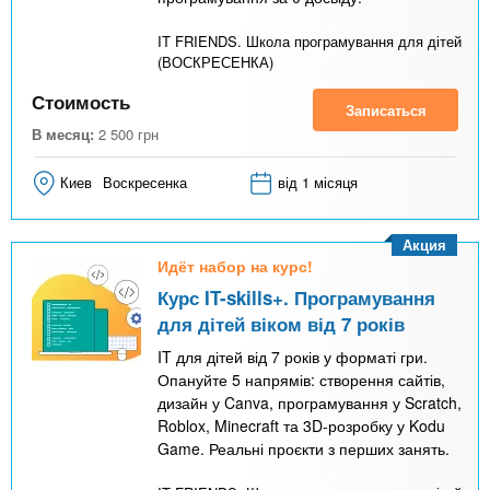
IT FRIENDS. Школа програмування для дітей
(ВОСКРЕСЕНКА)
Стоимость
Записаться
В месяц:
2 500
грн
Киев
Воскресенка
від 1 місяця
Акция
Идёт набор на курс!
Курс IT-skills+. Програмування
для дітей віком від 7 років
IT для дітей від 7 років у форматі гри.
Опануйте 5 напрямів: створення сайтів,
дизайн у Canva, програмування у Scratch,
Roblox, Minecraft та 3D-розробку у Kodu
Game. Реальні проєкти з перших занять.