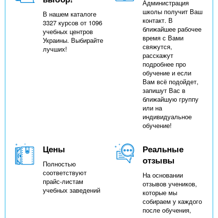
Администрация
школы получит Ваш
В нашем каталоге
контакт. В
3327 курсов от 1096
ближайшее рабочее
учебных центров
время с Вами
Украины. Выбирайте
свяжутся,
лучших!
расскажут
подробнее про
обучение и если
Вам всё подойдет,
запишут Вас в
ближайшую группу
или на
индивидуальное
обучение!
Цены
Реальные
отзывы
Полностью
соответствуют
На основании
прайс-листам
отзывов учеников,
учебных заведений
которые мы
собираем у каждого
после обучения,