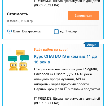
IT FRIENDS. Школа програмування для дітей
(ВОСКРЕСЕНКА)
Стоимость
Записаться
В месяц:
2 500
грн
Киев
Воскресенка
від 1 місяця
Акция
Идёт набор на курс!
Курс CHATBOTS віком від 11 до
16 років
Створіть власних чат-ботів для Telegram,
Facebook та Discord. Діти 11-16 років
опанують програмування, API та
алгоритми через практичні проєкти.
Перший крок у світ IT з готовим продуктом.
IT FRIENDS. Школа програмування для дітей
(ВОСКРЕСЕНКА)