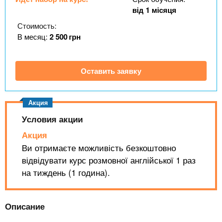
n
MBA
р
х
від 1 місяця
ж
з
t
а
Стоимость:
Онлайн курсы
н
а
В месяц:
2 500
грн
и
в
s
ю
е
За рубежом
Оставить заявку
.
д
е
i
н
и
Условия акции
n
й
Акция
Ви отримаєте можливість безкоштовно
f
відвідувати курс розмовної англійської 1 раз
на тиждень (1 година).
o
Описание