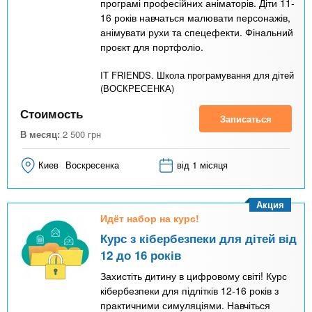
програмі професійних аніматорів. Діти 11-
16 років навчаться малювати персонажів,
анімувати рухи та спецефекти. Фінальний
проєкт для портфоліо.
IT FRIENDS. Школа програмування для дітей
(ВОСКРЕСЕНКА)
Стоимость
Записаться
В месяц:
2 500
грн
Киев
Воскресенка
від 1 місяця
Акция
Идёт набор на курс!
Курс з кібербезпеки для дітей від
12 до 16 років
Захистіть дитину в цифровому світі! Курс
кібербезпеки для підлітків 12-16 років з
практичними симуляціями. Навчіться