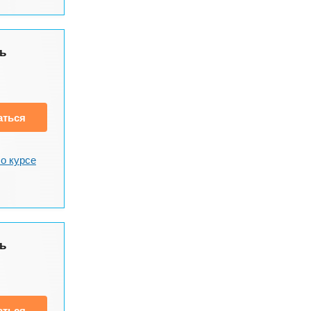
ь
аться
о курсе
ь
аться