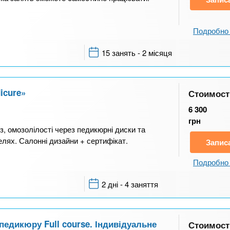
Подробно 
15 занять - 2 місяця
icure»
Стоимост
6 300
грн
оз, омозолілості через педикюрні диски та
лях. Салонні дизайни + сертифікат.
Запис
Подробно 
2 дні - 4 заняття
педикюру Full course. Індивідуальне
Стоимост