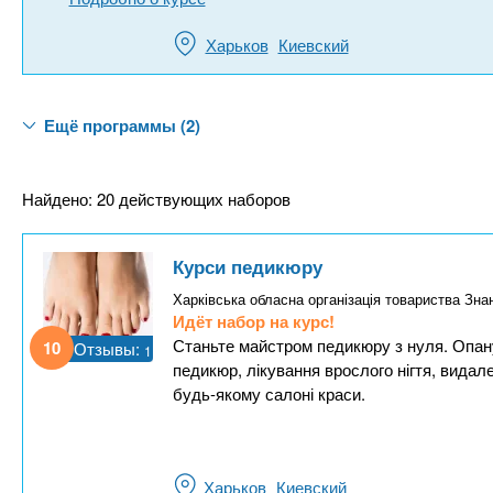
Харьков
Киевский
Ещё программы (2)
Найдено: 20 действующих наборов
Курси педикюру
Харківська обласна організація товариства Зна
Идёт набор на курс!
Станьте майстром педикюру з нуля. Опану
10
Отзывы:
1
педикюр, лікування врослого нігтя, видал
будь-якому салоні краси.
Харьков
Киевский