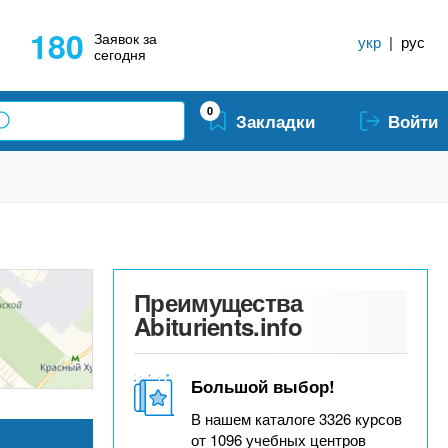
180
Заявок за
укр
|
рус
сегодня
0
Закладки
Войти
Преимущества
Abiturients.info
Большой выбор!
В нашем каталоге 3326 курсов
от 1096 учебных центров