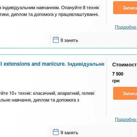
 індивідуальним навчанням. Опануйте 8 технік
Запис
актики, диплом та допомога у працевлаштуванні.
Подробно 
8 занять
 extensions and manicure. Індивідуальне
Стоимост
7 500
грн
те 10+ технік: класичний, апаратний, гелеві
Запис
альне навчання, диплом та допомога з
Подробно 
9 занять