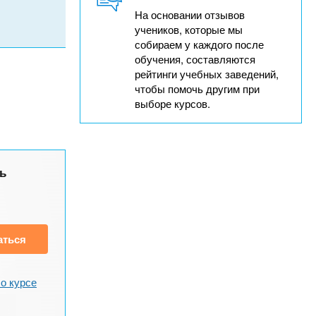
На основании отзывов
учеников, которые мы
собираем у каждого после
обучения, составляются
рейтинги учебных заведений,
чтобы помочь другим при
выборе курсов.
ь
аться
о курсе