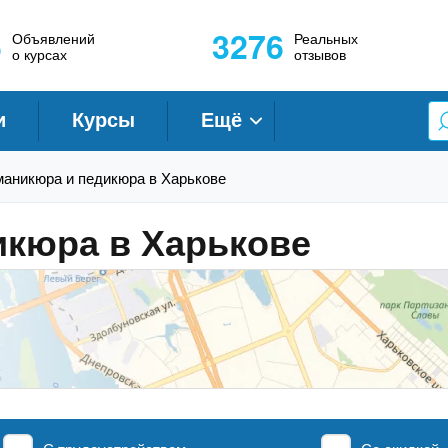
6
3276
Объявлений
Реальных
о курсах
отзывов
и
Курсы
Ещё
маникюра и педикюра в Харькове
икюра в Харькове