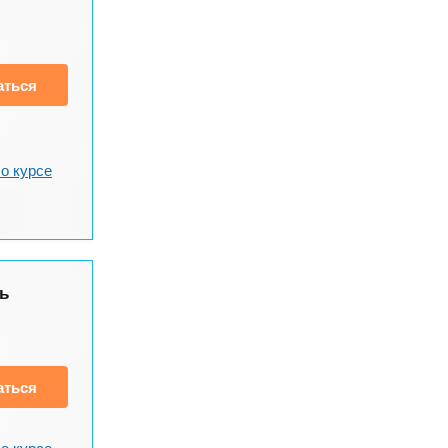
аться
о курсе
ь
аться
о курсе