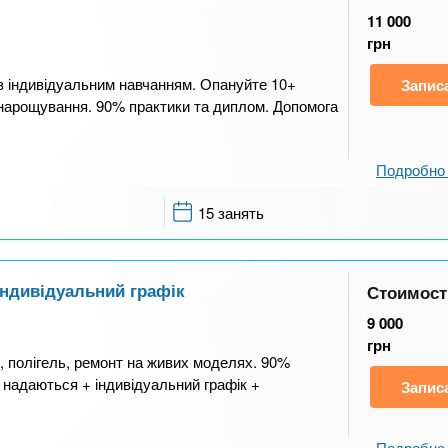
11 000
грн
з індивідуальним навчанням. Опануйте 10+
Запис
, нарощування. 90% практики та диплом. Допомога
Подробно 
15 занять
Індивідуальний графік
Стоимост
9 000
грн
 полігель, ремонт на живих моделях. 90%
 надаються + індивідуальний графік +
Запис
Подробно 