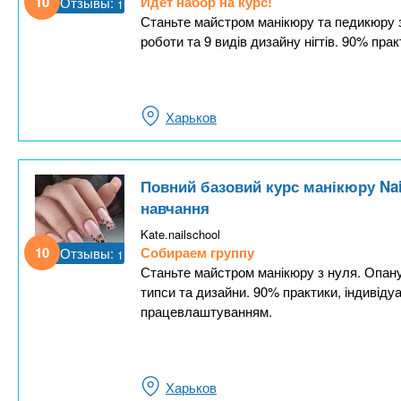
10
Идёт набор на курс!
Отзывы:
1
Станьте майстром манікюру та педикюру з
роботи та 9 видів дизайну нігтів. 90% пр
Харьков
Повний базовий курс манікюру Nail
навчання
Kate.nailschool
10
Собираем группу
Отзывы:
1
Станьте майстром манікюру з нуля. Опануй
типси та дизайни. 90% практики, індивіду
працевлаштуванням.
Харьков