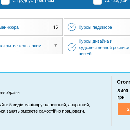
С трудоустройством
Со скидкой
маникюра
15
Курсы педикюра
Курсы дизайна и
покрытие гель-лаком
7
художественной росписи
ногтей
Стои
8 400
ння України
грн
йте 5 видів манікюру: класичний, апаратний,
З
лька занять зможете самостійно працювати.