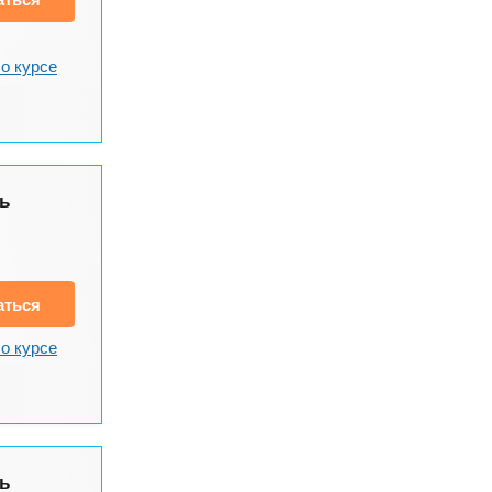
о курсе
ь
аться
о курсе
ь