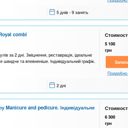
5 днів - 9 занять
Royal combi
Стоимост
5 100
грн
лів за 2 дні. Зміцнення, реставрація, ідеальне
е швидче та впевненіше. Індивідуальний графік.
Запис
Подробно 
2 дні
у Manicure and pedicure. Індивідуальне
Стоимост
6 300
грн