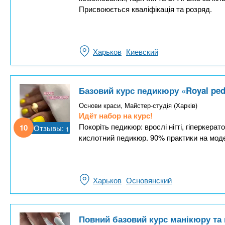
Присвоюється кваліфікація та розряд.
Харьков
Киевский
Базовий курс педикюру «Royal ped
Основи краси, Майстер-студія (Харків)
Идёт набор на курс!
Покоріть педикюр: врослі нігті, гіперкерат
10
Отзывы:
1
кислотний педикюр. 90% практики на моде
Харьков
Основянский
Повний базовий курс манікюру та 