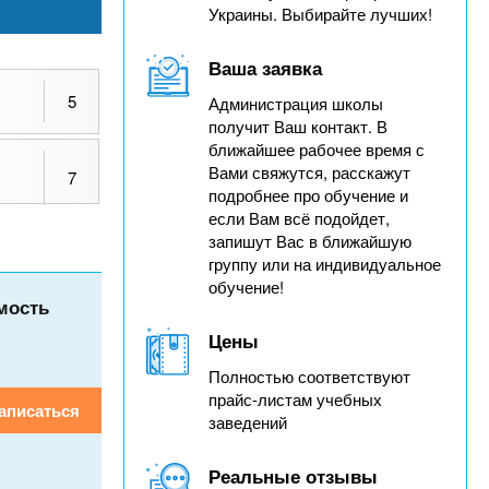
Украины. Выбирайте лучших!
Ваша заявка
5
Администрация школы
получит Ваш контакт. В
ближайшее рабочее время с
Вами свяжутся, расскажут
7
подробнее про обучение и
если Вам всё подойдет,
запишут Вас в ближайшую
группу или на индивидуальное
обучение!
мость
Цены
Полностью соответствуют
прайс-листам учебных
аписаться
заведений
Реальные отзывы