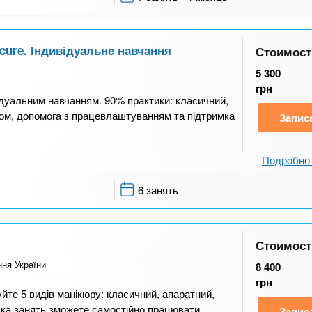
cure. Індивідуальне навчання
Стоимост
5 300
грн
ідуальним навчанням. 90% практики: класичний,
лом, допомога з працевлаштуванням та підтримка
Запис
Подробно 
6 занять
Стоимост
ння України
8 400
грн
йте 5 видів манікюру: класичний, апаратний,
ька занять зможете самостійно працювати.
Запис