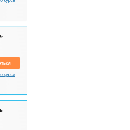
ь
аться
о курсе
ь