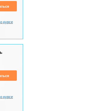
аться
о курсе
ь
аться
о курсе