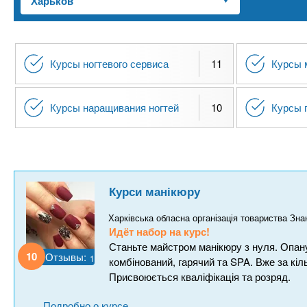
n
е
х
р
з
t
ж
а
а
н
в
Курсы ногтевого сервиса
11
Курсы 
s
и
е
ю
д
.
Курсы наращивания ногтей
10
Курсы 
е
н
i
и
й
n
Курси манікюру
f
Харківська обласна організація товариства Зна
Идёт набор на курс!
Станьте майстром манікюру з нуля. Опану
o
10
Отзывы:
1
комбінований, гарячий та SPA. Вже за кі
Присвоюється кваліфікація та розряд.
Подробно о курсе