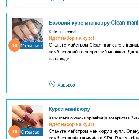
Базовий курс манікюру Clean mani
Kate.nailschool
Идёт набор на курс!
Станьте майстром Clean manicure з індив
10
Отзывы:
1
комбінований та апаратний манікюр. Дип
назавжди.
Харьков
Курси манікюру
Харківська обласна організація товариства Зна
Идёт набор на курс!
Станьте майстром манікюру з нуля. Опану
10
Отзывы:
1
комбінований, гарячий та SPA. Вже за кіл