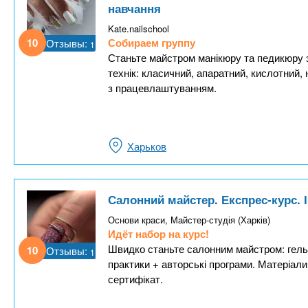
навчання
Kate.nailschool
10
Собираем группу
Отзывы:
1
Станьте майстром манікюру та педикюру 
технік: класичний, апаратний, кислотний
з працевлаштуванням.
Харьков
Салонний майстер. Експрес-курс. 
Основи краси, Майстер-студія (Харків)
Идёт набор на курс!
Швидко станьте салонним майстром: гель,
10
Отзывы:
1
практики + авторські програми. Матеріали
сертифікат.