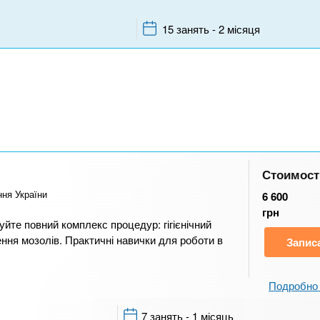
15 занять - 2 місяця
Стоимост
ння України
6 600
грн
йте повний комплекс процедур: гігієнічний
ення мозолів. Практичні навички для роботи в
Запис
Подробно 
7 занять - 1 місяць