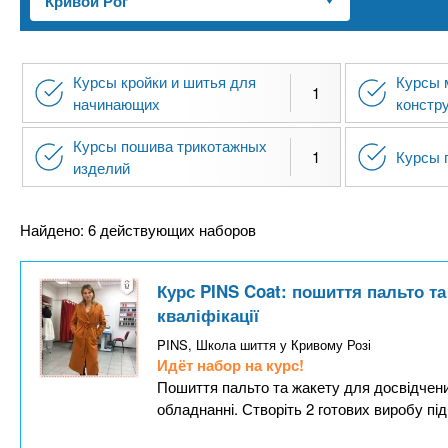
n
е
х
р
з
t
ж
а
а
Курсы кройки и шитья для
Курсы 
н
в
1
s
начинающих
констр
и
е
ю
Курсы пошива трикотажных
д
.
1
Курсы 
изделий
е
н
i
Найдено: 6 действующих наборов
и
й
n
Курс PINS Coat: пошиття пальто т
кваліфікації
f
PINS, Школа шиття у Кривому Розі
Идёт набор на курс!
o
Пошиття пальто та жакету для досвідчени
обладнанні. Створіть 2 готових виробу під