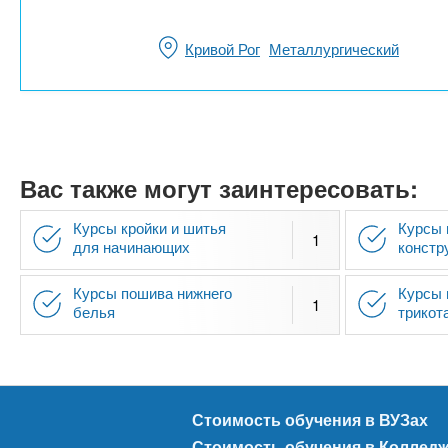
Кривой Рог
Металлургический
Вас также могут заинтересовать:
Курсы кройки и шитья
Курсы 
1
для начинающих
констр
Курсы пошива нижнего
Курсы 
1
белья
трикот
Стоимость обучения в ВУЗах
Стоимость обучения в Коллед