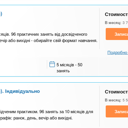
)
Стоимост
В месяц:
3 
яців. 96 практичних занять від досвідченого
Запис
ечір або вихідні - обирайте свій формат навчання.
Подробно 
5 місяців - 50
занять
). Індивідуально
Стоимост
В месяц:
5 
ідченим практиком. 96 занять за 10 місяців для
Запис
фік: ранок, день, вечір або вихідні.