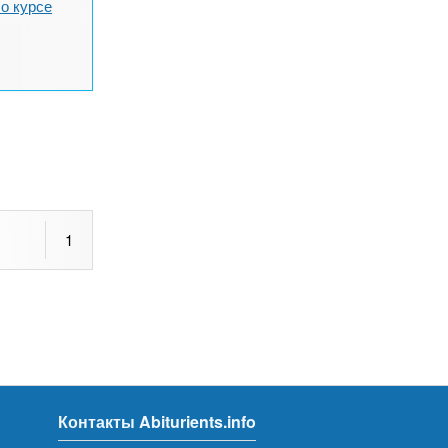
о курсе
1
Контакты Abiturients.info