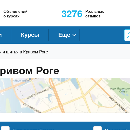
7
3276
Объявлений
Реальных
о курсах
отзывов
и
Курсы
Ещё
я и шитья в Кривом Роге
Кривом Роге