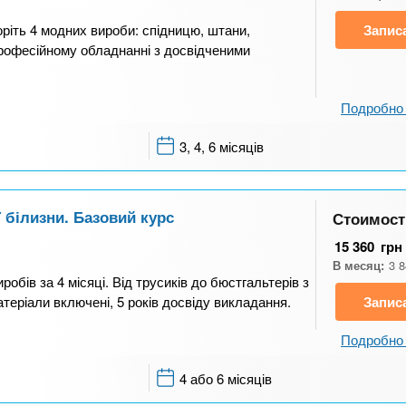
оріть 4 модних вироби: спідницю, штани,
Запис
професійному обладнанні з досвідченими
Подробно 
3, 4, 6 місяців
ї білизни. Базовий курс
Стоимост
15 360
грн
В месяц:
3 
робів за 4 місяці. Від трусиків до бюстгальтерів з
теріали включені, 5 років досвіду викладання.
Запис
Подробно 
4 або 6 місяців