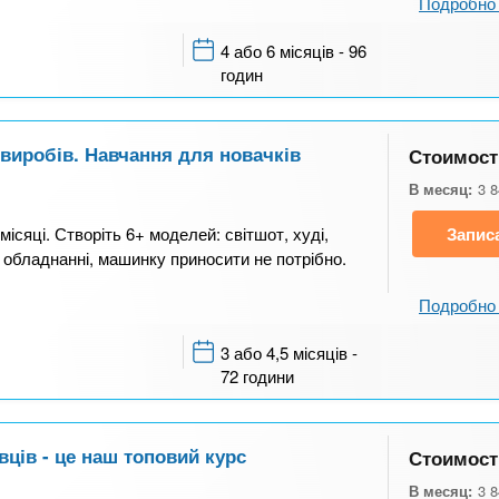
Подробно 
4 або 6 місяців - 96
годин
 виробів. Навчання для новачків
Стоимост
В месяц:
3 
ісяці. Створіть 6+ моделей: світшот, худі,
Запис
 обладнанні, машинку приносити не потрібно.
Подробно 
3 або 4,5 місяців -
72 години
вців - це наш топовий курс
Стоимост
В месяц:
3 