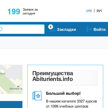
199
Заявок за
укр
|
рус
сегодня
0
Закладки
Войти
Преимущества
Abiturients.info
Большой выбор!
В нашем каталоге 3327 курсов
от 1096 учебных центров