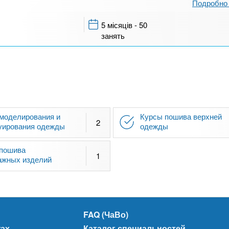
Подробно 
5 місяців - 50
занять
моделирования и
Курсы пошива верхней
2
уирования одежды
одежды
пошива
1
ажных изделий
FAQ (ЧаВо)
жах
Каталог специальностей