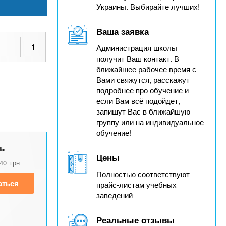
Украины. Выбирайте лучших!
Ваша заявка
1
Администрация школы
получит Ваш контакт. В
ближайшее рабочее время с
Вами свяжутся, расскажут
подробнее про обучение и
если Вам всё подойдет,
запишут Вас в ближайшую
группу или на индивидуальное
обучение!
ь
Цены
840
грн
Полностью соответствуют
аться
прайс-листам учебных
заведений
Реальные отзывы