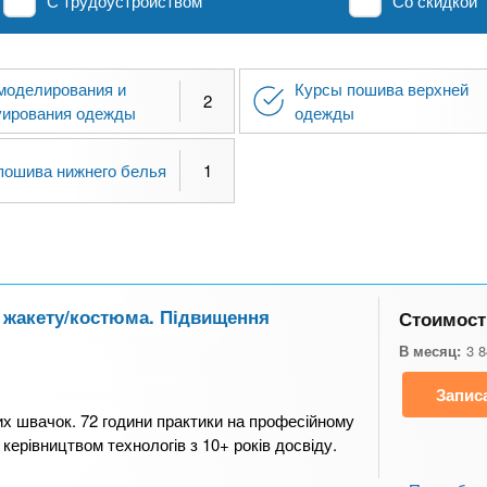
С трудоустройством
Со скидкой
моделирования и
Курсы пошива верхней
2
уирования одежды
одежды
пошива нижнего белья
1
а жакету/костюма. Підвищення
Стоимост
В месяц:
3 
Запис
х швачок. 72 години практики на професійному
 керівництвом технологів з 10+ років досвіду.