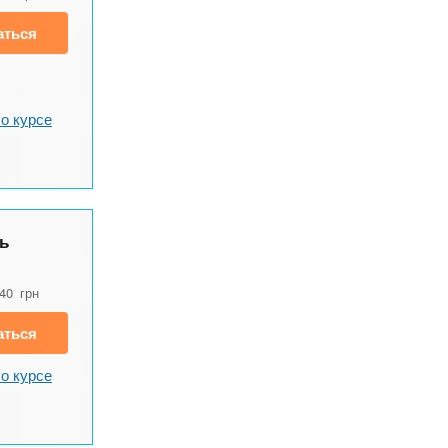
аться
о курсе
ь
840
грн
аться
о курсе