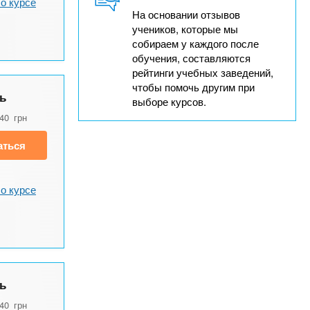
о курсе
На основании отзывов
учеников, которые мы
собираем у каждого после
обучения, составляются
рейтинги учебных заведений,
чтобы помочь другим при
ь
выборе курсов.
840
грн
аться
о курсе
ь
840
грн