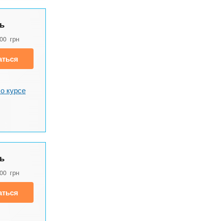
ь
700
грн
аться
о курсе
ь
500
грн
аться