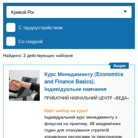
n
р
х
ж
Частные школы
з
t
а
н
а
и
С трудоустройством
MBA
в
s
ю
е
Со скидкой
.
д
Онлайн курсы
е
Найдено: 2 действующих наборов
i
н
Акция
За рубежом
и
Курс Менеджменту (Economics
n
and Finance Basics).
й
Індивідуальне навчання
f
ПРИВАТНИЙ НАВЧАЛЬНИЙ ЦЕНТР «ВЕДА»
Идёт набор на курс!
o
Індивідуальний курс менеджменту з
фокусом на практику. 48 академічних
годин для опанування стратегій
управління ресурсами та персоналом.