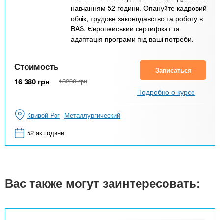
навчанням 52 години. Опануйте кадровий
облік, трудове законодавство та роботу в
BAS. Європейський сертифікат та
адаптація програми під ваші потреби.
Стоимость
Записаться
16 380
грн
18200
грн
Подробно о курсе
Кривой Рог
Металлургический
52 ак.години
Вас также могут заинтересовать: