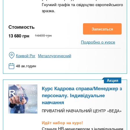
Гнучкий графік та свідоцтво європейського
зразка.
Стоимость
Записаться
13 680
грн
14400
грн
Подробно о курсе
Кривой Рог
Металлургический
48 ак.годин
Акция
Курс Кадрова справа/Менеджер з
персоналу. Індивідуальне
навчання
ПРИВАТНИЙ НАВЧАЛЬНИЙ ЦЕНТР «ВЕДА»
Идёт набор на курс!
Станьте HR-менеджером з індивідуальним