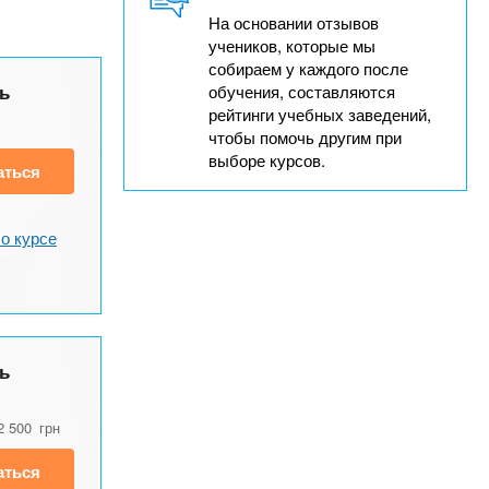
На основании отзывов
учеников, которые мы
собираем у каждого после
ь
обучения, составляются
рейтинги учебных заведений,
чтобы помочь другим при
выборе курсов.
аться
о курсе
ь
2 500
грн
аться