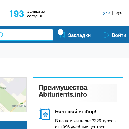
193
Заявки за
укр
|
рус
сегодня
0
Закладки
Войти
Преимущества
Abiturients.info
Большой выбор!
В нашем каталоге 3326 курсов
от 1096 учебных центров