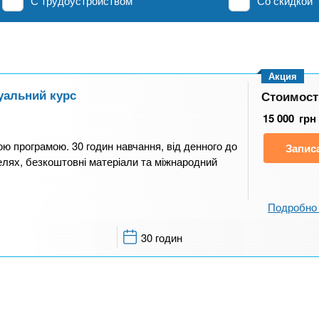
С трудоустройством
Со скидкой
Акция
дуальний курс
Стоимост
15 000
грн
ю програмою. 30 годин навчання, від денного до
Запис
елях, безкоштовні матеріали та міжнародний
Подробно 
30 годин