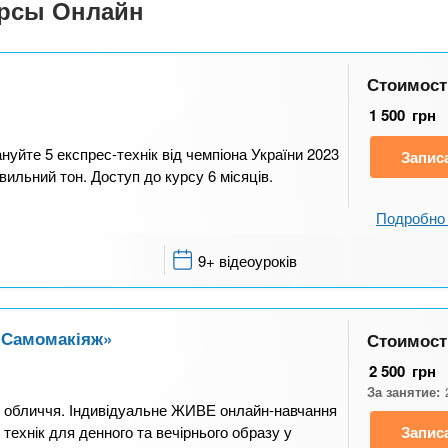
урсы Онлайн
Стоимост
1 500
грн
уйте 5 експрес-технік від чемпіона України 2023
Запис
авильний тон. Доступ до курсу 6 місяців.
Подробно 
9+ відеоуроків
/«Самомакіяж»
Стоимост
2 500
грн
За занятие:
си обличчя. Індивідуальне ЖИВЕ онлайн-навчання
технік для денного та вечірнього образу у
Запис