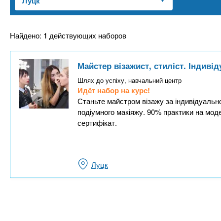
n
е
х
р
з
t
ж
а
а
Найдено: 1 действующих наборов
н
в
s
и
е
Майстер візажист, стиліст. Індиві
ю
д
.
Шлях до успіху, навчальний центр
е
Идёт набор на курс!
н
Станьте майстром візажу за індивідуально
i
подіумного макіяжу. 90% практики на мод
и
сертифікат.
й
n
f
Луцк
o