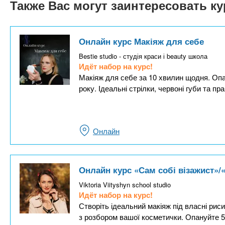
Также Вас могут заинтересовать к
Онлайн курс Макіяж для себе
Bestie studio - студія краси і beauty школа
Идёт набор на курс!
Макіяж для себе за 10 хвилин щодня. Опан
року. Ідеальні стрілки, червоні губи та пр
Онлайн
Онлайн курс «Сам собі візажист»
Viktoria Viityshyn school studio
Идёт набор на курс!
Створіть ідеальний макіяж під власні ри
з розбором вашої косметички. Опануйте 5 