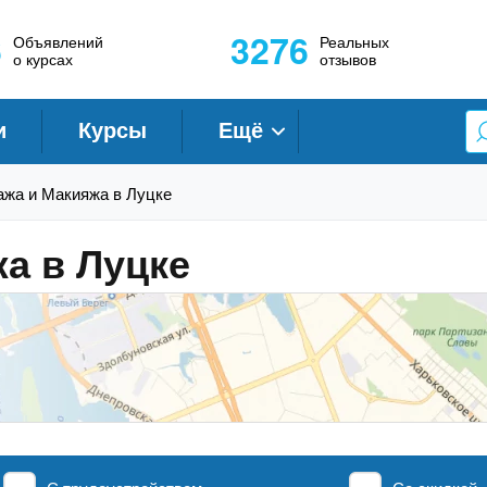
6
3276
Объявлений
Реальных
о курсах
отзывов
и
Курсы
Ещё
ажа и Макияжа в Луцке
а в Луцке