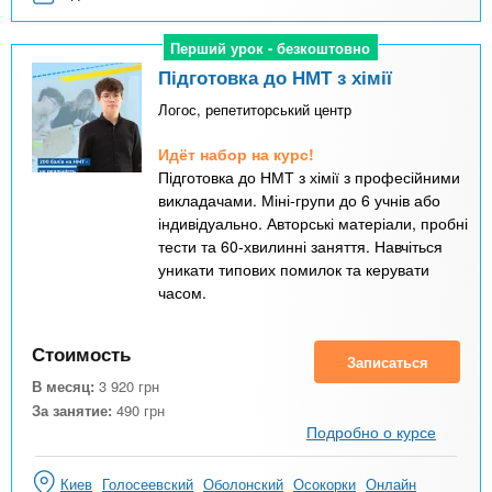
Перший урок - безкоштовно
Перший урок - безкоштовно
Підготовка до НМТ з хімії
Логос, репетиторський центр
Идёт набор на курс!
Підготовка до НМТ з хімії з професійними
викладачами. Міні-групи до 6 учнів або
індивідуально. Авторські матеріали, пробні
тести та 60-хвилинні заняття. Навчіться
уникати типових помилок та керувати
часом.
Стоимость
Записаться
В месяц:
3 920
грн
За занятие:
490
грн
Подробно о курсе
Киев
Голосеевский
Оболонский
Осокорки
Онлайн