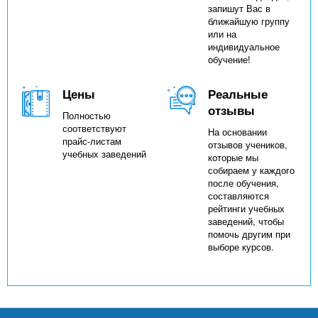
запишут Вас в
ближайшую группу
или на
индивидуальное
обучение!
Цены
Реальные
отзывы
Полностью
соответствуют
На основании
прайс-листам
отзывов учеников,
учебных заведений
которые мы
собираем у каждого
после обучения,
составляются
рейтинги учебных
заведений, чтобы
помочь другим при
выборе курсов.