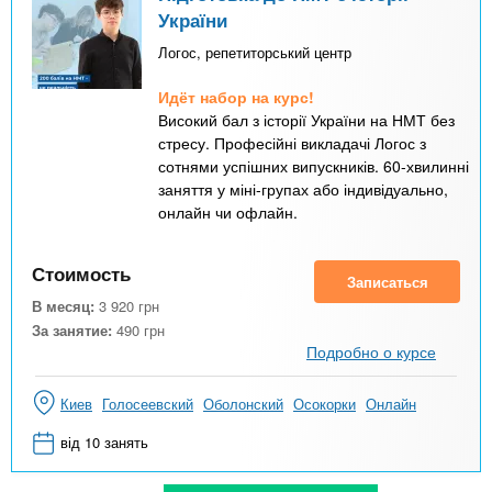
України
Логос, репетиторський центр
Идёт набор на курс!
Високий бал з історії України на НМТ без
стресу. Професійні викладачі Логос з
сотнями успішних випускників. 60-хвилинні
заняття у міні-групах або індивідуально,
онлайн чи офлайн.
Стоимость
Записаться
В месяц:
3 920
грн
За занятие:
490
грн
Подробно о курсе
Киев
Голосеевский
Оболонский
Осокорки
Онлайн
від 10 занять