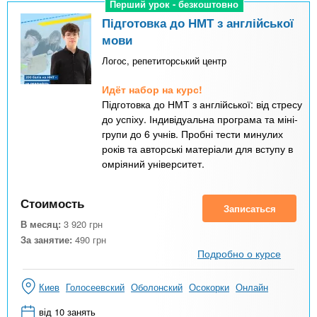
Перший урок - безкоштовно
Перший урок - безкоштовно
Підготовка до НМТ з англійської
мови
Логос, репетиторський центр
Идёт набор на курс!
Підготовка до НМТ з англійської: від стресу
до успіху. Індивідуальна програма та міні-
групи до 6 учнів. Пробні тести минулих
років та авторські матеріали для вступу в
омріяний університет.
Стоимость
Записаться
В месяц:
3 920
грн
За занятие:
490
грн
Подробно о курсе
Киев
Голосеевский
Оболонский
Осокорки
Онлайн
від 10 занять