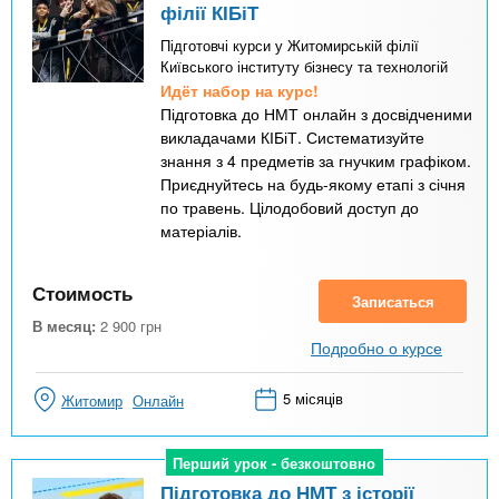
філії КІБіТ
Підготовчі курси у Житомирській філії
Київського інституту бізнесу та технологій
Идёт набор на курс!
Підготовка до НМТ онлайн з досвідченими
викладачами КІБіТ. Систематизуйте
знання з 4 предметів за гнучким графіком.
Приєднуйтесь на будь-якому етапі з січня
по травень. Цілодобовий доступ до
матеріалів.
Стоимость
Записаться
В месяц:
2 900
грн
Подробно о курсе
5 місяців
Житомир
Онлайн
Перший урок - безкоштовно
Перший урок - безкоштовно
Підготовка до НМТ з історії