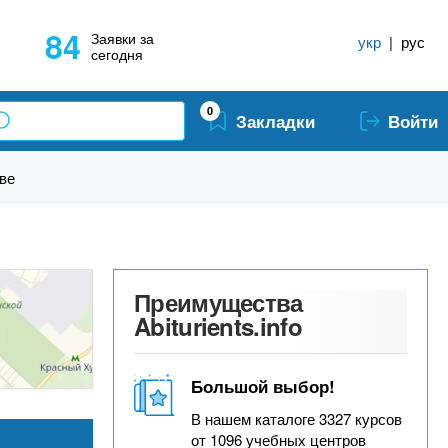
84
Заявки за
укр
|
рус
сегодня
0
Закладки
Войти
ве
Преимущества
Abiturients.info
Большой выбор!
В нашем каталоге 3327 курсов
от 1096 учебных центров