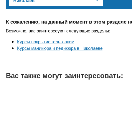
n
е
х
р
з
t
ж
а
а
К сожалению, на данный момент в этом разделе н
н
в
s
Возможно, вас заинтересуют следующие разделы:
и
е
ю
Курсы покрытие гель-лаком
д
.
Курсы маникюра и педикюра в Николаеве
е
н
i
и
Вас также могут заинтересовать:
й
n
f
o