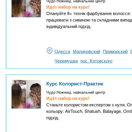
Чудо Ножниці, навчальний центр
Идёт набор на курс!
Опануйте 8+ технік фарбування волосся: A
працювати з сивиною та складними випад
індивідуальний підхід.
Одесса
Малиновский
Приморский
Черемушки
пос. Котовского
Курс Колорист-Практик
Чудо Ножниці, навчальний центр
Идёт набор на курс!
Станьте колористом-експертом з нуля. Оп
кольору: AirTouch, Shatush, Balayage, Om
підхід.