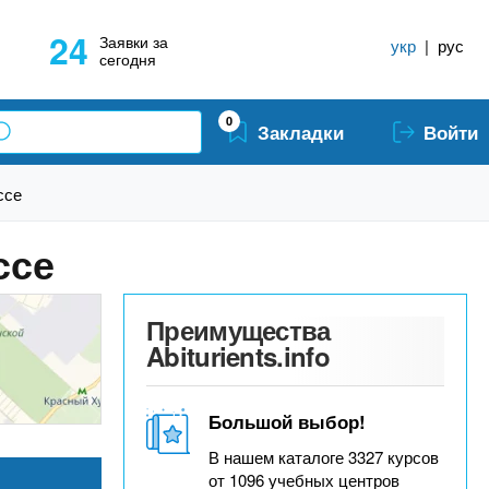
24
Заявки за
укр
|
рус
сегодня
0
Закладки
Войти
ссе
ссе
Преимущества
Abiturients.info
Большой выбор!
В нашем каталоге 3327 курсов
от 1096 учебных центров