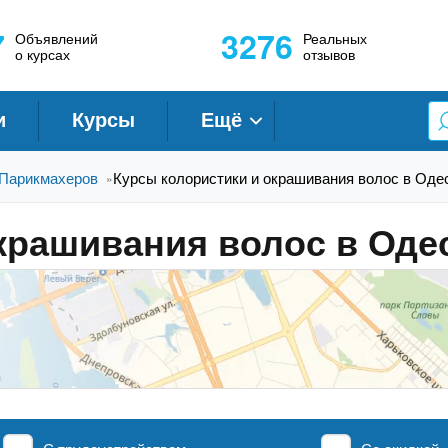
7
3276
Объявлений
Реальных
о курсах
отзывов
и
Курсы
Ещё
Парикмахеров
Курсы колористики и окрашивания волос в Оде
»
крашивания волос в Оде