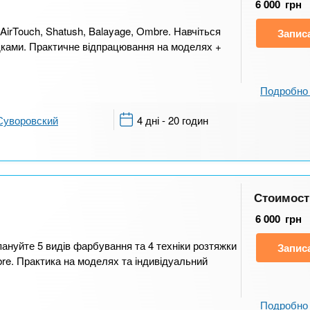
6 000
грн
irTouch, Shatush, Balayage, Ombre. Навчіться
Запис
ками. Практичне відпрацювання на моделях +
Подробно 
Суворовский
4 дні - 20 годин
Стоимост
6 000
грн
ануйте 5 видів фарбування та 4 техніки розтяжки
Запис
bre. Практика на моделях та індивідуальний
Подробно 