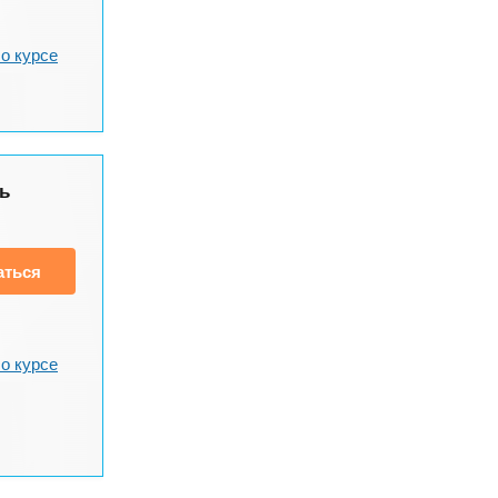
о курсе
ь
аться
о курсе