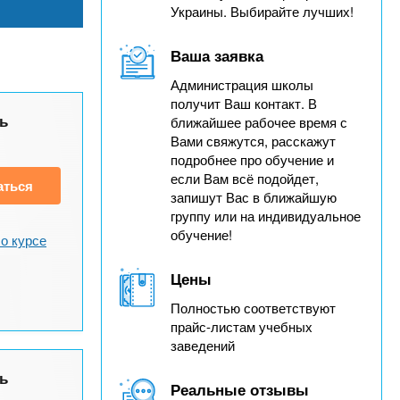
Украины. Выбирайте лучших!
Ваша заявка
Администрация школы
получит Ваш контакт. В
ь
ближайшее рабочее время с
Вами свяжутся, расскажут
подробнее про обучение и
если Вам всё подойдет,
аться
запишут Вас в ближайшую
группу или на индивидуальное
обучение!
о курсе
Цены
Полностью соответствуют
прайс-листам учебных
заведений
ь
Реальные отзывы