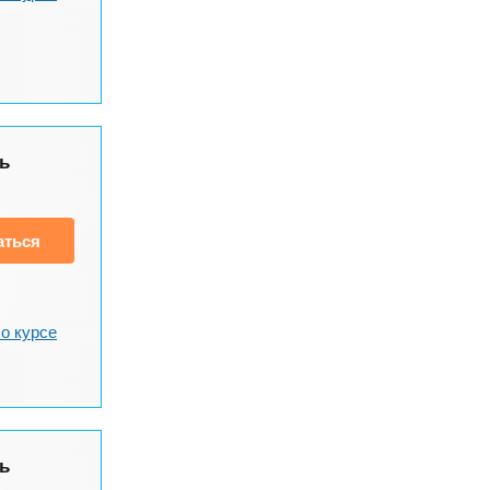
ь
аться
о курсе
ь