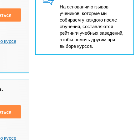
На основании отзывов
учеников, которые мы
аться
собираем у каждого после
обучения, составляются
рейтинги учебных заведений,
чтобы помочь другим при
о курсе
выборе курсов.
ь
аться
о курсе