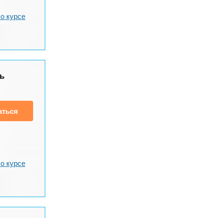
о курсе
ь
аться
о курсе