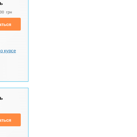
ь
500
грн
аться
о курсе
ь
аться