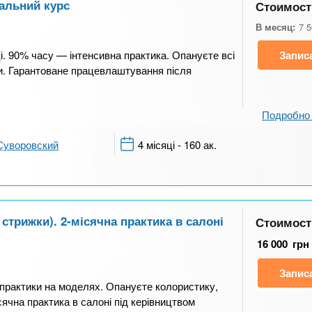
альний курс
Стоимост
В месяц:
7 
і. 90% часу — інтенсивна практика. Опануєте всі
Запис
и. Гарантоване працевлаштування після
Подробно 
Суворовский
4 місяці - 160 ак.
стрижки). 2-місячна практика в салоні
Стоимост
16 000
грн
Запис
ї практики на моделях. Опануєте колористику,
сячна практика в салоні під керівництвом