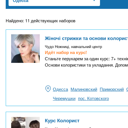
n
е
х
р
з
t
ж
а
а
Найдено: 11 действующих наборов
н
в
s
и
е
Жіночі стрижки та основи колорис
ю
д
.
Чудо Ножниці, навчальний центр
е
Идёт набор на курс!
н
Станьте перукарем за один курс: 7+ техні
i
Основи колористики та укладання. Допом
и
й
n
Одесса
Малиновский
Приморский
f
Черемушки
пос. Котовского
o
Курс Колорист