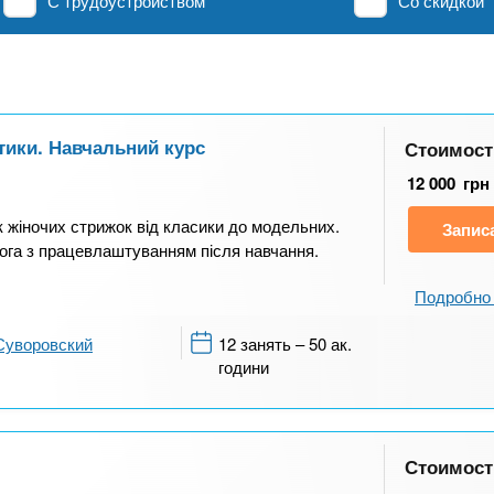
С трудоустройством
Со скидкой
тики. Навчальний курс
Стоимост
12 000
грн
к жіночих стрижок від класики до модельних.
Запис
ога з працевлаштуванням після навчання.
Подробно 
Суворовский
12 занять – 50 ак.
години
Стоимост