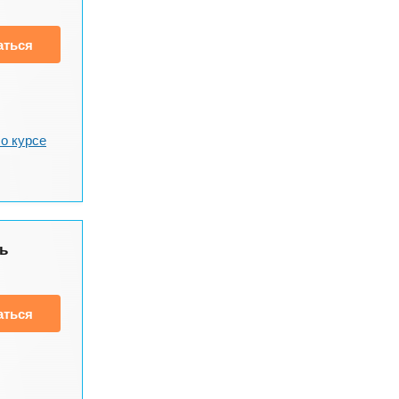
аться
о курсе
ь
аться