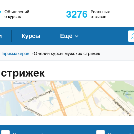
7
3276
Объявлений
Реальных
о курсах
отзывов
и
Курсы
Ещё
Парикмахеров
Онлайн курсы мужских стрижек
»
 стрижек