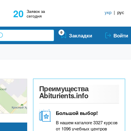
20
Заявок за
укр
|
рус
сегодня
0
Закладки
Войти
Преимущества
Abiturients.info
Большой выбор!
В нашем каталоге 3327 курсов
от 1096 учебных центров