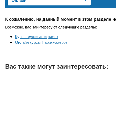
n
е
х
р
з
t
ж
а
а
К сожалению, на данный момент в этом разделе н
н
в
s
Возможно, вас заинтересуют следующие разделы:
и
е
ю
Курсы мужских стрижек
д
.
Онлайн курсы Парикмахеров
е
н
i
и
Вас также могут заинтересовать:
й
n
f
o