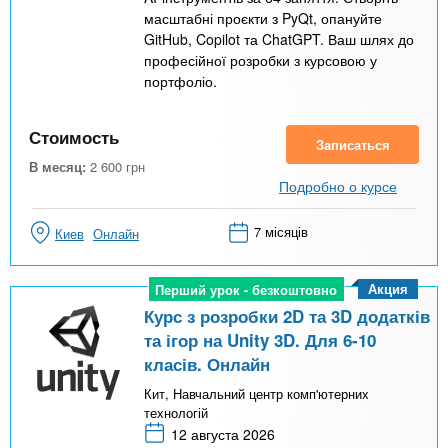
масштабні проєкти з PyQt, опануйте
GitHub, Copilot та ChatGPT. Ваш шлях до
професійної розробки з курсовою у
портфоліо.
Стоимость
Записаться
В месяц:
2 600
грн
Подробно о курсе
7 місяців
Киев
Онлайн
Акция
Перший урок - безкоштовно
Перший урок - безкоштовно
Курс з розробки 2D та 3D додатків
та ігор на Unity 3D. Для 6-10
класів. Онлайн
Кит, Навчальний центр комп'ютерних
технологій
12 августа 2026