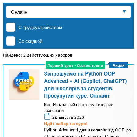
n
р
х
ж
Частные школы
з
t
а
н
а
и
С трудоустройством
MBA
в
s
ю
е
Со скидкой
.
д
Онлайн курсы
е
Найдено: 2 действующих наборов
i
н
Акция
Перший урок - безкоштовно
Перший урок - безкоштовно
За рубежом
и
Запрошуємо на Python ООP
n
Advanced + AI (Copilot, ChatGPT)
й
для школярів та студентів.
Просунутий курс. Онлайн
f
Кит, Навчальний центр комп'ютерних
технологій
o
22 августа 2026
Идёт набор на курс!
Python Advanced для школярів: від ООП до
AI-інструментів за 64 заняття. Створіть