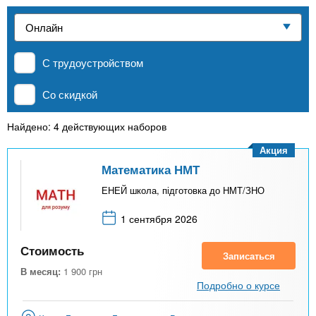
n
р
х
ж
Частные школы
з
t
а
н
а
и
С трудоустройством
MBA
в
s
ю
е
Со скидкой
.
д
Онлайн курсы
е
Найдено: 4 действующих наборов
i
н
Акция
За рубежом
и
Математика НМТ
n
й
ЕНЕЙ школа, підготовка до НМТ/ЗНО
1 сентября 2026
f
Стоимость
Записаться
o
В месяц:
1 900
грн
Подробно о курсе