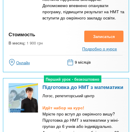
Допоможемо впевнено опанувати
програму, підвищити результат на НМТ та
вступити до омріяного закладу освіти.
Стоимость
Записаться
В месяц:
1 900
грн
Подробно о курсе
9 місяців
Онлайн
Перший урок - безкоштовно
Перший урок - безкоштовно
Підготовка до НМТ з математики
Логос, репетиторський центр
Идёт набор на курс!
Мрієте про вступ до омріяного вишу?
Підготовка до НМТ з математики у міні-
групах до 6 учнів або індивідуально.