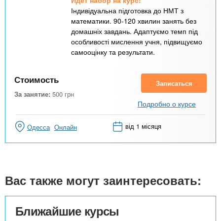
Идёт набор на курс!
Індивідуальна підготовка до НМТ з
математики. 90-120 хвилин занять без
домашніх завдань. Адаптуємо темп під
особливості мислення учня, підвищуємо
самооцінку та результати.
Стоимость
Записаться
За занятие:
500
грн
Подробно о курсе
від 1 місяця
Одесса
Онлайн
Вас также могут заинтересовать:
Ближайшие курсы