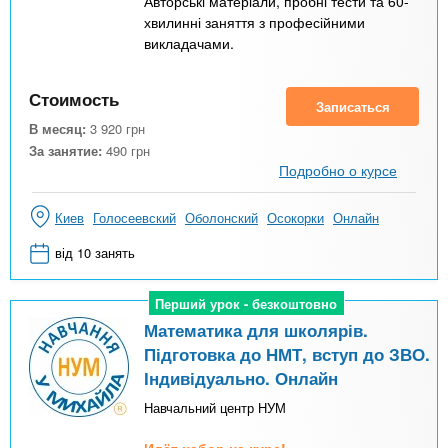
Авторські матеріали, пробні тести та 60-
хвилинні заняття з професійними
викладачами.
Стоимость
Записаться
В месяц:
3 920
грн
За занятие:
490
грн
Подробно о курсе
Киев
Голосеевский
Оболонский
Осокорки
Онлайн
від 10 занять
Перший урок - безкоштовно
Перший урок - безкоштовно
Математика для школярів.
Підготовка до НМТ, вступ до ЗВО.
Індивідуально. Онлайн
Навчальний центр НУМ