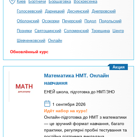
Киев
Бортничи
Борщаговка
Воскресенка
Голосеевский
Дарницкий
Деснянский
Днепровский
Оболонский
Осокорки
Печерский
Подол
Подольский
Позняки
Святошинский
Соломенский
Троещина
Центр
Шевченковский
Онлайн
Обновлённый курс
Акция
Математика НМТ. Онлайн
навчання
ЕНЕЙ школа, підготовка до НМТ/ЗНО
1 сентября 2026
Идёт набор на курс!
Онлайн-підготовка до НМТ з математики
— це зручний формат навчання, багато
практики, регулярні пробні тестування та
постійна підтримка викладача.