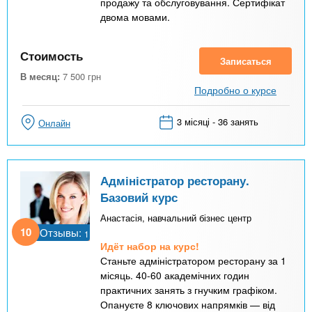
продажу та обслуговування. Сертифікат
двома мовами.
Стоимость
Записаться
В месяц:
7 500
грн
Подробно о курсе
3 місяці - 36 занять
Онлайн
Адміністратор ресторану.
Базовий курс
Анастасія, навчальний бізнес центр
10
Отзывы:
1
Идёт набор на курс!
Станьте адміністратором ресторану за 1
місяць. 40-60 академічних годин
практичних занять з гнучким графіком.
Опануєте 8 ключових напрямків — від