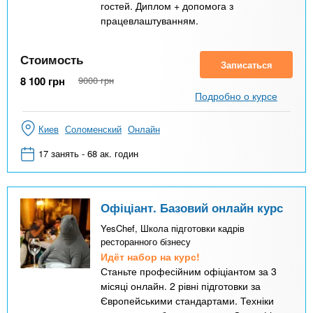
гостей. Диплом + допомога з
працевлаштуванням.
Стоимость
Записаться
8 100
грн
9000
грн
Подробно о курсе
Киев
Соломенский
Онлайн
17 занять - 68 ак. годин
Офіціант. Базовий онлайн курс
YesChef, Школа підготовки кадрів
ресторанного бізнесу
Идёт набор на курс!
Станьте професійним офіціантом за 3
місяці онлайн. 2 рівні підготовки за
Європейськими стандартами. Техніки