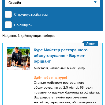
n
р
х
ж
Частные школы
з
t
а
С трудоустройством
н
а
и
MBA
в
s
Со скидкой
ю
е
.
д
Найдено: 3 действующих наборов
Онлайн курсы
е
Акция
i
н
Курс Майстер ресторанного
За рубежом
обслуговування - Бармен-
и
офіціант
n
й
Анастасія, навчальний бізнес центр
f
Идёт набор на курс!
Станьте майстром ресторанного
o
обслуговування за 2,5 місяці. 68 годин
практичних навичок бармена та офіціанта.
Відпрацюєте техніки приготування
коктейлів, сервірування, обслуговування