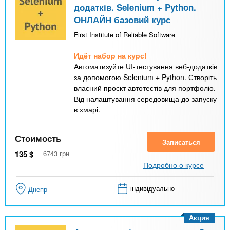
додатків. Selenium + Python.
ОНЛАЙН базовий курс
First Institute of Reliable Software
Идёт набор на курс!
Автоматизуйте UI-тестування веб-додатків
за допомогою Selenium + Python. Створіть
власний проєкт автотестів для портфоліо.
Від налаштування середовища до запуску
в хмарі.
Стоимость
Записаться
135
$
6743
грн
Подробно о курсе
індивідуально
Днепр
Акция