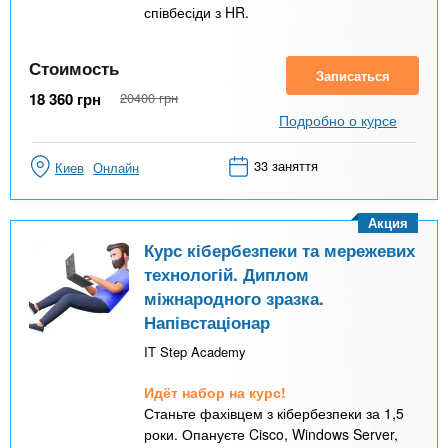
співбесіди з HR.
Стоимость
Записаться
18 360
грн
20400
грн
Подробно о курсе
33 заняття
Киев
Онлайн
Акция
Курс кібербезпеки та мережевих
технологій. Диплом
міжнародного зразка.
Напівстаціонар
IT Step Academy
Идёт набор на курс!
Станьте фахівцем з кібербезпеки за 1,5
роки. Опануєте Cisco, Windows Server,