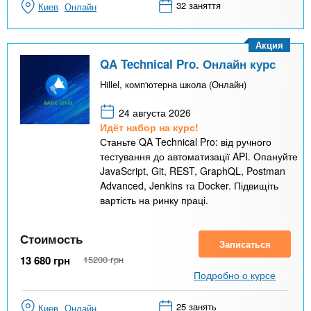
32 заняття
Киев
Онлайн
Акция
QA Technical Pro. Онлайн курс
Hillel, комп'ютерна школа (Онлайн)
24 августа 2026
Идёт набор на курс!
Станьте QA Technical Pro: від ручного
тестування до автоматизації API. Опануйте
JavaScript, Git, REST, GraphQL, Postman
Advanced, Jenkins та Docker. Підвищіть
вартість на ринку праці.
Стоимость
Записаться
13 680
грн
15200
грн
Подробно о курсе
25 занять
Киев
Онлайн