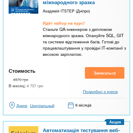
міжнародного зразка
Академія ITSTEP (Дніпро)
Идёт набор на курс!
Станьте QA-інженером з дипломом
міжнародного зразка. Опануйте SQL, GIT
та системи відстеження багів. Готові до
працевлаштування у провідні IT-компанії з
високою зарплатою.
Стоимость
Записаться
4970
грн
В месяц:
4 737
грн
Подробно о курсе
6 місяців
Днепр
Центральный
Акция
Автоматизація тестування веб-