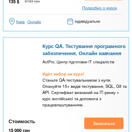
135
$
6743
грн
Подробно о курсе
індивідуально
Киев
Онлайн
Курс QA. Тестування програмного
забезпечення. Онлайн навчання
ActPro, Центр підготовки IT спеціалістів
Идёт набор на курс!
Станьте QA-тестувальником з нуля.
Опануйте 15+ видів тестування, SQL, Git та
API. Сертифікат визнаний на IT-ринку +
курс англійської та допомога з
працевлаштуванням.
Стоимость
Записаться
15 000
грн