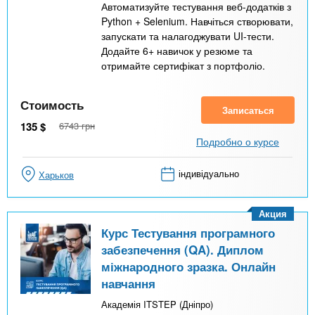
Автоматизуйте тестування веб-додатків з
Python + Selenium. Навчіться створювати,
запускати та налагоджувати UI-тести.
Додайте 6+ навичок у резюме та
отримайте сертифікат з портфоліо.
Стоимость
Записаться
135
$
6743
грн
Подробно о курсе
індивідуально
Харьков
Акция
Курс Тестування програмного
забезпечення (QA). Диплом
міжнародного зразка. Онлайн
навчання
Академія ITSTEP (Дніпро)