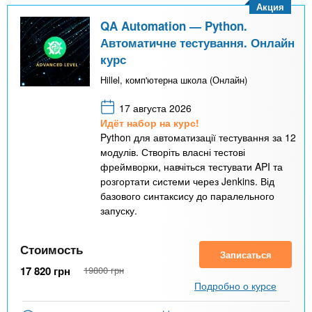
Акция
QA Automation — Python.
Автоматичне тестування. Онлайн
курс
Hillel, комп'ютерна школа (Онлайн)
17 августа 2026
Идёт набор на курс!
Python для автоматизації тестування за 12
модулів. Створіть власні тестові
фреймворки, навчіться тестувати API та
розгортати системи через Jenkins. Від
базового синтаксису до паралельного
запуску.
Стоимость
Записаться
17 820
грн
19800
грн
Подробно о курсе