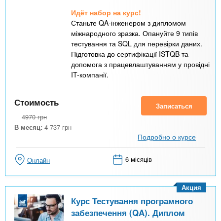
Идёт набор на курс!
Станьте QA-інженером з дипломом
міжнародного зразка. Опануйте 9 типів
тестування та SQL для перевірки даних.
Підготовка до сертифікації ISTQB та
допомога з працевлаштуванням у провідні
IT-компанії.
Стоимость
Записаться
4970
грн
В месяц:
4 737
грн
Подробно о курсе
6 місяців
Онлайн
Акция
Курс Тестування програмного
забезпечення (QA). Диплом