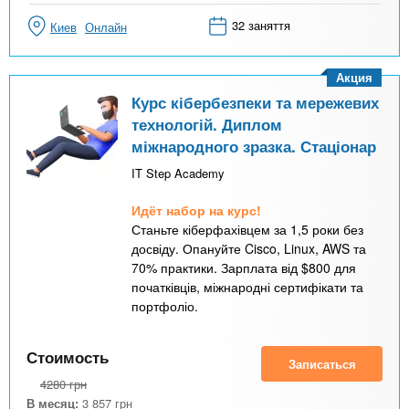
32 заняття
Киев
Онлайн
Акция
Курс кібербезпеки та мережевих
технологій. Диплом
міжнародного зразка. Стаціонар
IT Step Academy
Идёт набор на курс!
Станьте кіберфахівцем за 1,5 роки без
досвіду. Опануйте Cisco, Linux, AWS та
70% практики. Зарплата від $800 для
початківців, міжнародні сертифікати та
портфоліо.
Стоимость
Записаться
4280
грн
В месяц:
3 857
грн