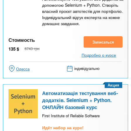
допомогою Selenium + Python. Створіть
власний проєкт автотестів для портфоліо.
Індивідуальний відгук експерта на кожне
домашнє завдання.
Стоимость
Записаться
135
$
6743
грн
Подробно о курсе
індивідуально
Одесса
Акция
Автоматизація тестування веб-
додатків. Selenium + Python.
ОНЛАЙН базовий курс
First Institute of Reliable Software
Идёт набор на курс!