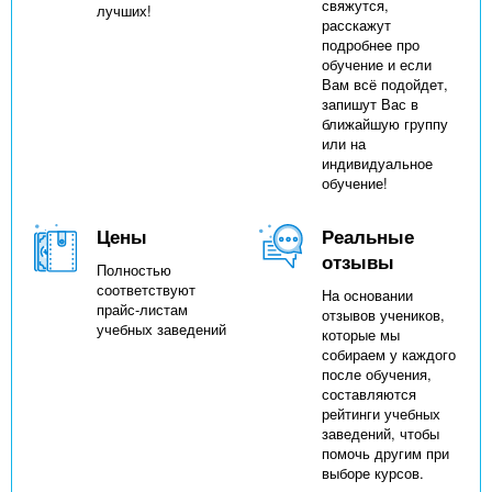
свяжутся,
лучших!
расскажут
подробнее про
обучение и если
Вам всё подойдет,
запишут Вас в
ближайшую группу
или на
индивидуальное
обучение!
Цены
Реальные
отзывы
Полностью
соответствуют
На основании
прайс-листам
отзывов учеников,
учебных заведений
которые мы
собираем у каждого
после обучения,
составляются
рейтинги учебных
заведений, чтобы
помочь другим при
выборе курсов.