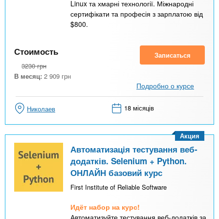
Linux та хмарні технології. Міжнародні
сертифікати та професія з зарплатою від
$800.
Стоимость
Записаться
3230
грн
В месяц:
2 909
грн
Подробно о курсе
18 місяців
Николаев
Акция
Автоматизація тестування веб-
додатків. Selenium + Python.
ОНЛАЙН базовий курс
First Institute of Reliable Software
Идёт набор на курс!
Автоматизуйте тестування веб-додатків за