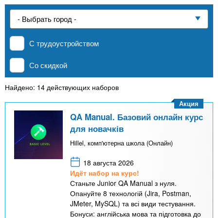
n
р
х
ж
Частные школы
з
t
а
н
а
и
С трудоустройством
MBA
в
s
ю
е
Со скидкой
.
д
Онлайн курсы
е
Найдено: 14 действующих наборов
i
н
Акция
За рубежом
и
QA Manual. Базовий онлайн курс
n
для новачків
й
Hillel, комп'ютерна школа (Онлайн)
f
18 августа 2026
Идёт набор на курс!
o
Станьте Junior QA Manual з нуля.
Опануйте 8 технологій (Jira, Postman,
JMeter, MySQL) та всі види тестування.
Бонуси: англійська мова та підготовка до