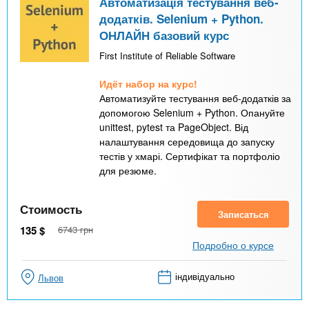
Автоматизація тестування веб-
додатків. Selenium + Python.
ОНЛАЙН базовий курс
First Institute of Reliable Software
Идёт набор на курс!
Автоматизуйте тестування веб-додатків за
допомогою Selenium + Python. Опануйте
unittest, pytest та PageObject. Від
налаштування середовища до запуску
тестів у хмарі. Сертифікат та портфоліо
для резюме.
Стоимость
Записаться
135
$
6743
грн
Подробно о курсе
індивідуально
Львов