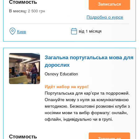
Стоимость
Записаться
В месяц:
2 500
грн
Подробно о курсе
від 1 місяця
Киев
Загальна португальська мова для
дорослих
Osnovy Education
Идёт набор на курс!
Португальська для кар'єри та подорожей.
Опануйте мову з нуля за комунікативною
методикою. Безкоштовні розмовні клуби з
носіями мови та вибір формату: онлайн,
офлайн, індивідуально чи в групі.
Стоимость
Записаться