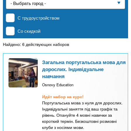
n
р
х
ж
Частные школы
з
t
а
С трудоустройством
н
а
и
MBA
в
s
Со скидкой
ю
е
.
д
Найдено: 6 действующих наборов
Онлайн курсы
е
i
н
Загальна португальська мова для
За рубежом
дорослих. Індивідуальне
и
навчання
n
й
Osnovy Education
f
Идёт набор на курс!
Португальська мова з нуля для дорослих.
o
Індивідуальні заняття під ваш графік та
рівень. Опануйте 4 мовні навички за
короткий термін. Безкоштовні розмовні
клуби з носіями мови.