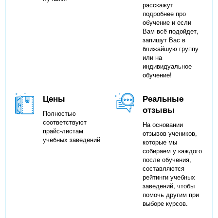
расскажут
подробнее про
обучение и если
Вам всё подойдет,
запишут Вас в
ближайшую группу
или на
индивидуальное
обучение!
Цены
Реальные
отзывы
Полностью
соответствуют
На основании
прайс-листам
отзывов учеников,
учебных заведений
которые мы
собираем у каждого
после обучения,
составляются
рейтинги учебных
заведений, чтобы
помочь другим при
выборе курсов.