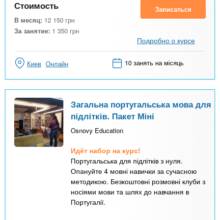
Стоимость
Записаться
В месяц:
12 150
грн
За занятие:
1 350
грн
Подробно о курсе
10 занять на місяць
Киев
Онлайн
Загальна португальська мова для
підлітків. Пакет Міні
Osnovy Education
Идёт набор на курс!
Португальська для підлітків з нуля.
Опануйте 4 мовні навички за сучасною
методикою. Безкоштовні розмовні клуби з
носіями мови та шлях до навчання в
Португалії.