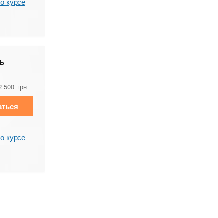
о курсе
ь
2 500
грн
аться
о курсе