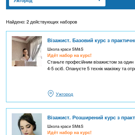
n
е
х
р
з
t
ж
а
а
Найдено: 2 действующих наборов
н
в
s
и
е
Візажист. Базовий курс з практи
ю
д
.
Школа краси SM&S
е
Идёт набор на курс!
н
Станьте професійним візажистом за один 
i
4-5 осіб. Опануєте 5 технік макіяжу та о
и
й
n
Ужгород
f
o
Візажист. Розширений курс з пра
Школа краси SM&S
Идёт набор на курс!