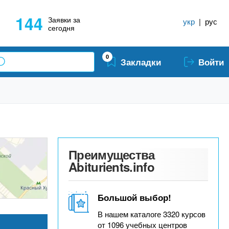
144
Заявки за
укр
|
рус
сегодня
0
Закладки
Войти
Преимущества
Abiturients.info
Большой выбор!
В нашем каталоге 3320 курсов
от 1096 учебных центров