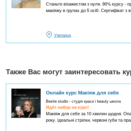
Станьте візажистом з нуля. 90% курсу - п
макіяжу в групах до 5 осіб. Сертифікат з
Ужгород
Также Вас могут заинтересовать к
Онлайн курс Макіяж для себе
Bestie studio - студія краси і beauty школа
Идёт набор на курс!
Макіяж для себе за 10 хвилин щодня. Опан
року. Ідеальні стрілки, червоні губи та пр