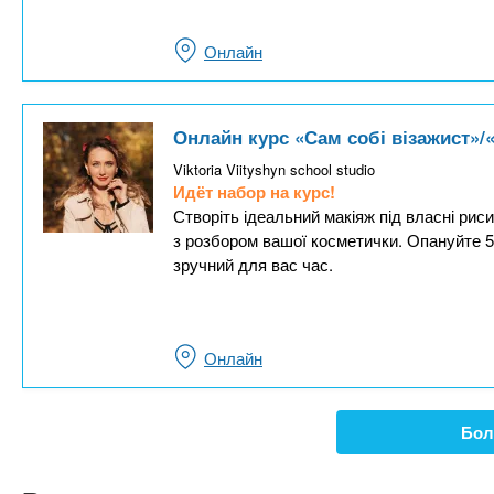
Онлайн
Онлайн курс «Сам собі візажист»
Viktoria Viityshyn school studio
Идёт набор на курс!
Створіть ідеальний макіяж під власні ри
з розбором вашої косметички. Опануйте 5 
зручний для вас час.
Онлайн
Бол