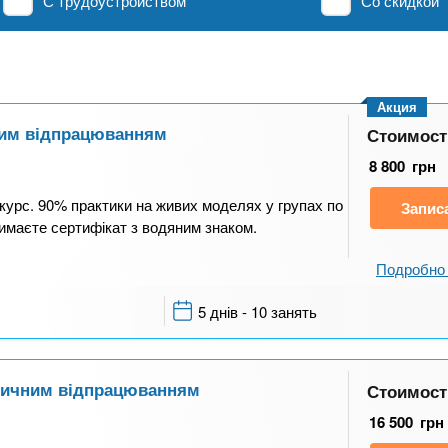
С трудоустройством
Со скидкой
Акция
чним відпрацюванням
Стоимост
8 800
грн
курс. 90% практики на живих моделях у групах по
Запис
тримаєте сертифікат з водяним знаком.
Подробно 
5 днів - 10 занять
ктичним відпрацюванням
Стоимост
16 500
грн