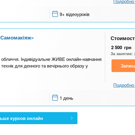
Подробно 
9+ відеоуроків
/«Самомакіяж»
Стоимост
2 500
грн
За занятие:
си обличчя. Індивідуальне ЖИВЕ онлайн-навчання
технік для денного та вечірнього образу у
Запис
Подробно 
1 день
ьше курсов онлайн