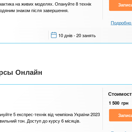
рактика на живих моделях. Опануйте 8 технік
Запис
 водяним знаком після завершення.
Подробно 
10 днів - 20 занять
урсы Онлайн
Стоимост
1 500
грн
уйте 5 експрес-технік від чемпіона України 2023
Запис
авильний тон. Доступ до курсу 6 місяців.