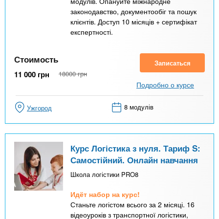
модулів. Опануйте міжнародне
законодавство, документообіг та пошук
клієнтів. Доступ 10 місяців + сертифікат
експертності.
Стоимость
Записаться
11 000
грн
18000
грн
Подробно о курсе
8 модулів
Ужгород
Курс Логістика з нуля. Тариф S:
Самостійний. Онлайн навчання
Школа логістики PRO8
Идёт набор на курс!
Станьте логістом всього за 2 місяці. 16
відеоуроків з транспортної логістики,