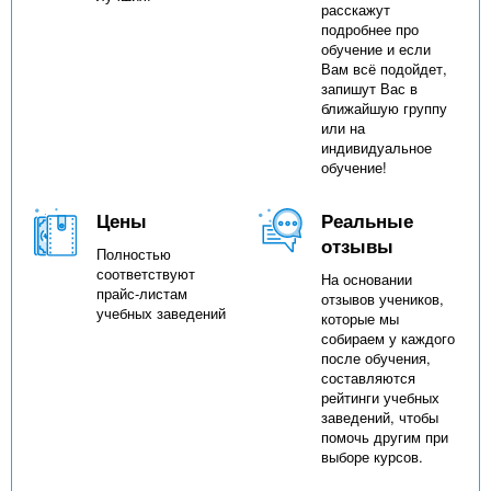
расскажут
подробнее про
обучение и если
Вам всё подойдет,
запишут Вас в
ближайшую группу
или на
индивидуальное
обучение!
Цены
Реальные
отзывы
Полностью
соответствуют
На основании
прайс-листам
отзывов учеников,
учебных заведений
которые мы
собираем у каждого
после обучения,
составляются
рейтинги учебных
заведений, чтобы
помочь другим при
выборе курсов.