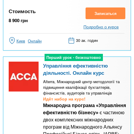
Стоимость
Записаться
8 900
грн
Подробно о курсе
30 ак. годин
Киев
Онлайн
Перший урок - безкоштовно
Перший урок - безкоштовно
Управління ефективністю
діяльності. Онлайн курс
Alterra, Міжнародний центр методології та
підвищення кваліфікації бухгалтерів,
фінансистів, аудиторів та управлінців
Идёт набор на курс!
Мжнародна програма «Управління
ефективністю бізнесу»
є частиною
двох комплексних міжнародних
програм від Міжнародного Альянсу