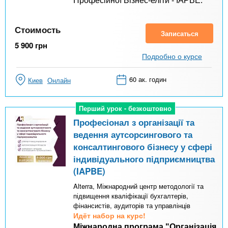
Професійної Бізнес-еліти - IAPBE:
Стоимость
Записаться
5 900
грн
Подробно о курсе
60 ак. годин
Киев
Онлайн
Перший урок - безкоштовно
Перший урок - безкоштовно
Професіонал з організації та
ведення аутсорсингового та
консалтингового бізнесу у сфері
індивідуального підприємництва
(IAPBE)
Alterra, Міжнародний центр методології та
підвищення кваліфікації бухгалтерів,
фінансистів, аудиторів та управлінців
Идёт набор на курс!
Міжнародна програма "Організація