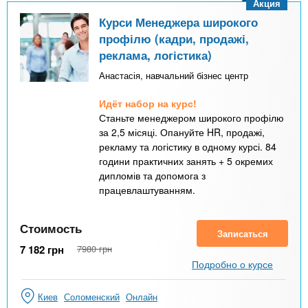
Акция
Курси Менеджера широкого
профілю (кадри, продажі,
реклама, логістика)
Анастасія, навчальний бізнес центр
Идёт набор на курс!
Станьте менеджером широкого профілю
за 2,5 місяці. Опануйте HR, продажі,
рекламу та логістику в одному курсі. 84
години практичних занять + 5 окремих
дипломів та допомога з
працевлаштуванням.
Стоимость
Записаться
7 182
грн
7980
грн
Подробно о курсе
Киев
Соломенский
Онлайн