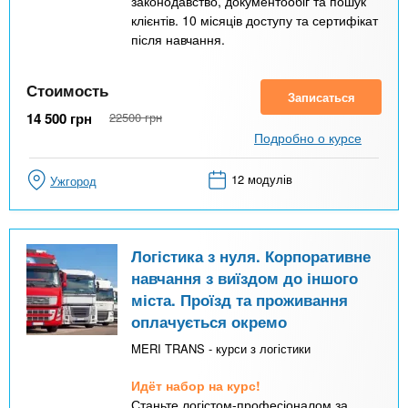
законодавство, документообіг та пошук
клієнтів. 10 місяців доступу та сертифікат
після навчання.
Стоимость
Записаться
14 500
грн
22500
грн
Подробно о курсе
12 модулів
Ужгород
Логістика з нуля. Корпоративне
навчання з виїздом до іншого
міста. Проїзд та проживання
оплачується окремо
MERI TRANS - курси з логістики
Идёт набор на курс!
Станьте логістом-професіоналом за