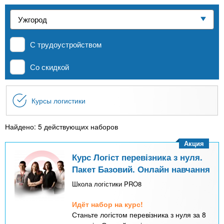
n
р
х
ж
Частные школы
з
t
а
н
а
и
С трудоустройством
MBA
в
s
ю
е
Со скидкой
.
д
Онлайн курсы
е
Курсы логистики
i
н
За рубежом
и
Найдено: 5 действующих наборов
n
й
Акция
Курс Логіст перевізника з нуля.
f
Пакет Базовий. Онлайн навчання
Школа логістики PRO8
o
Идёт набор на курс!
Станьте логістом перевізника з нуля за 8