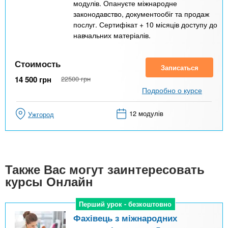
модулів. Опануєте міжнародне
законодавство, документообіг та продаж
послуг. Сертифікат + 10 місяців доступу до
навчальних матеріалів.
Стоимость
Записаться
14 500
грн
22500
грн
Подробно о курсе
12 модулів
Ужгород
Также Вас могут заинтересовать
курсы Онлайн
Перший урок - безкоштовно
Перший урок - безкоштовно
Фахівець з міжнародних