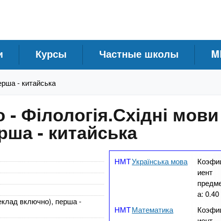
и
Курсы
Частные школы
M
ерша - китайська
 - Філологія.Східні мови
рша - китайська
Українська мова
Коэфи
иент
предм
а:
0.40
реклад включно), перша -
Математика
Коэфи
иент