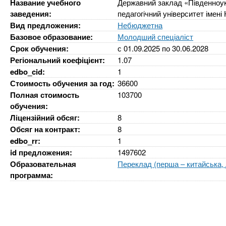
n
е
Название учебного
Державний заклад «Південноук
х
р
заведения:
педагогічний університет імені
з
t
ж
Вид предложения:
Небюджетна
а
а
Базовое образование:
Молодший спеціаліст
н
в
Срок обучения:
с
01.09.2025
по
30.06.2028
s
и
е
Регіональний коефіцієнт:
1.07
ю
edbo_cid:
1
д
.
Стоимость обучения за год:
36600
е
Полная стоимость
103700
н
i
обучения:
и
Ліцензійний обсяг:
8
Обсяг на контракт:
8
й
n
edbo_rr:
1
id предложения:
1497602
f
Образовательная
Переклад (перша – китайська, 
программа:
o