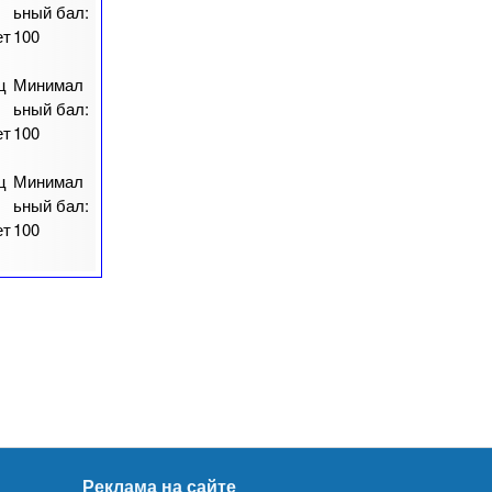
ьный бал:
ет
100
ц
Минимал
ьный бал:
ет
100
ц
Минимал
ьный бал:
ет
100
Реклама на сайте