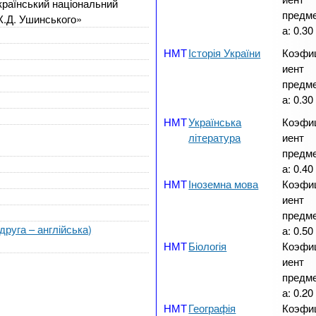
раїнський національний
предм
 К.Д. Ушинського»
а:
0.30
Історія України
Коэфи
иент
предм
а:
0.30
Українська
Коэфи
література
иент
предм
а:
0.40
Іноземна мова
Коэфи
иент
предм
друга – англійська)
а:
0.50
Біологія
Коэфи
иент
предм
а:
0.20
Географія
Коэфи