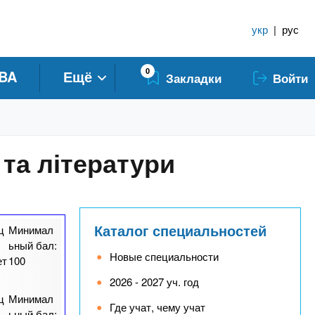
укр
|
рус
0
BA
Ещё
Закладки
Войти
 та літератури
Каталог специальностей
ц
Минимал
ьный бал:
Новые специальности
ет
100
2026 - 2027 уч. год
ц
Минимал
Где учат, чему учат
ьный бал: