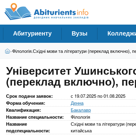
A
С
П
е
п
b
р
р
е
а
й
i
Абитуриенту
Вузы
Колледж
в
т
и
о
t
В
к
Главная
Філологія.Східні мови та літератури (переклад включно), п
»
ч
ы
о
н
з
с
u
Університет Ушинського
д
н
и
е
(переклад включно), пе
о
к
r
с
в
У
ь
н
ч
Срок подачи заявок:
с
19.07.2025
по
01.08.2025
о
i
Форма обучения:
Денна
м
е
Квалификация:
Бакалавр
у
б
e
с
Название специальности:
Філологія
н
о
Название
Східні мови та літератури (пе
ы
д
подспециальности:
китайська