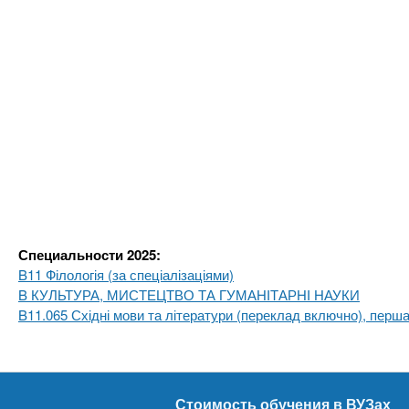
Специальности 2025:
B11 Філологія (за спеціалізаціями)
B КУЛЬТУРА, МИСТЕЦТВО ТА ГУМАНІТАРНІ НАУКИ
B11.065 Східні мови та літератури (переклад включно), перша
Стоимость обучения в ВУЗах