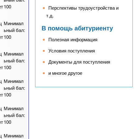
ет
100
Перспективы трудоустройства и
т.д.
ц
Минимал
В помощь абитуриенту
ьный бал:
ет
100
Полезная информация
Условия поступления
ц
Минимал
ьный бал:
Документы для поступления
ет
100
и многое другое
ц
Минимал
ьный бал:
ет
100
ц
Минимал
ьный бал:
ет
100
ц
Минимал