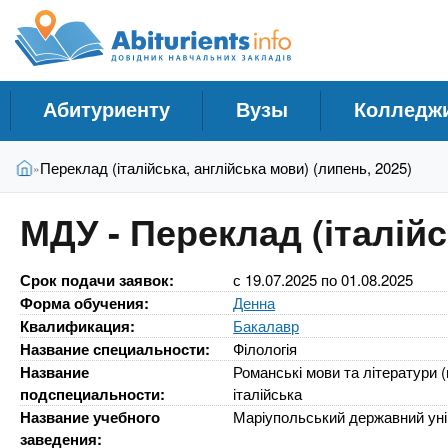
A
С
П
е
п
b
р
р
е
а
й
i
Абитуриенту
Вузы
Колледж
в
т
и
о
t
В
к
Главная
Переклад (італійська, англійська мови) (липень, 2025)
»
ч
ы
о
н
з
с
u
МДУ - Переклад (італійс
д
н
и
е
о
к
r
с
в
Срок подачи заявок:
с
19.07.2025
по
01.08.2025
У
ь
н
Форма обучения:
Денна
ч
о
i
Квалификация:
Бакалавр
м
е
Название специальности:
Філологія
у
б
Название
Романські мови та літератури 
e
с
подспециальности:
італійська
н
о
Название учебного
Маріупольський державний уні
ы
д
заведения: