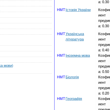
а:
0.30
а
Історія України
Коэфи
иент
предм
а:
0.30
Українська
Коэфи
література
иент
предм
а:
0.40
Іноземна мова
Коэфи
иент
ка мови)
предм
а:
0.50
Біологія
Коэфи
иент
предм
а:
0.20
Географія
Коэфи
иент
предм