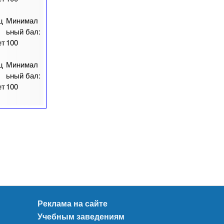
ц
Минимал
ьный бал:
ет
100
ц
Минимал
ьный бал:
ет
100
Реклама на сайте
Учебным заведениям