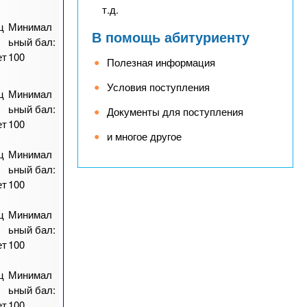
т.д.
ц
Минимал
В помощь абитуриенту
ьный бал:
ет
100
Полезная информация
Условия поступления
ц
Минимал
ьный бал:
Документы для поступления
ет
100
и многое другое
ц
Минимал
ьный бал:
ет
100
ц
Минимал
ьный бал:
ет
100
ц
Минимал
ьный бал:
ет
100