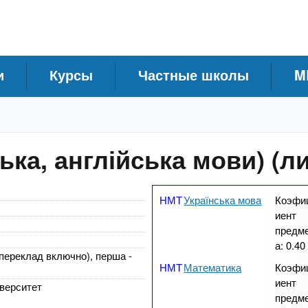
и
Курсы
Частные школы
M
ька, англійська мови) (л
Українська мова
Коэфи
иент
предм
а:
0.40
(переклад включно), перша -
Математика
Коэфи
иент
верситет
предм