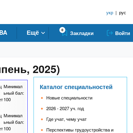
укр
|
рус
0
BA
Ещё
Закладки
Войти
ипень, 2025)
Каталог специальностей
ц
Минимал
ьный бал:
Новые специальности
ет
100
2026 - 2027 уч. год
ц
Минимал
Где учат, чему учат
ьный бал:
ет
100
Перспективы трудоустройства и