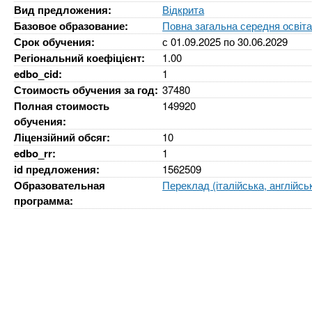
n
е
х
Вид предложения:
Відкрита
р
з
Базовое образование:
Повна загальна середня освіт
t
ж
Срок обучения:
с
01.09.2025
по
30.06.2029
а
а
Регіональний коефіцієнт:
1.00
н
в
s
edbo_cid:
1
и
е
Стоимость обучения за год:
37480
ю
д
.
Полная стоимость
149920
обучения:
е
Ліцензійний обсяг:
10
н
i
edbo_rr:
1
и
id предложения:
1562509
й
n
Образовательная
Переклад (італійська, англійсь
программа:
f
o