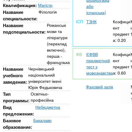
n
французька
MBA
р
х
Квалификация:
Магістр
або
ж
з
Название
Філологія
t
іспанська)
а
специальности:
Онлайн курсы
н
а
ТЗНК
Коэфици
Название
Романські
и
ент
в
s
мови та
подспециальности:
ю
предмет
е
За рубежом
літератури
а:
0.20
(переклад
.
д
включно),
е
ЄФВВ
Коэфици
перша -
предметний
ент
i
н
французька
тест з
предмет
Название
Чернівецький
и
мовознавства
а:
0.60
національний
учебного
n
й
університет імені
заведения:
Фаховий залік
Юрія Федьковича
f
Тип
Освітньо-
професійна
программы:
Вид
Небюджетна
o
предложения:
Базовое
Бакалавр
образование: