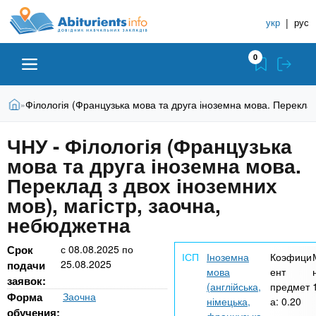
A
П
С
е
укр
|
рус
п
b
р
р
е
0
й
а
i
т
в
и
В
Абитуриенту
Главная
Філологія (Французька мова та друга іноземна мова. Переклад
»
о
к
t
ы
о
ч
з
ЧНУ - Філологія (Французька
с
Вузы
д
н
u
н
мова та друга іноземна мова.
е
и
о
с
Переклад з двох іноземних
в
к
Колледжи
r
ь
мов), магістр, заочна,
н
У
о
небюджетна
ч
i
м
Курсы
у
е
Срок
с
08.08.2025
по
Іноземна
Коэфици
с
25.08.2025
б
подачи
e
мова
ент
о
Частные школы
заявок:
н
(англійська,
предмет
д
Форма
Заочна
німецька,
а:
0.20
е
ы
обучения: