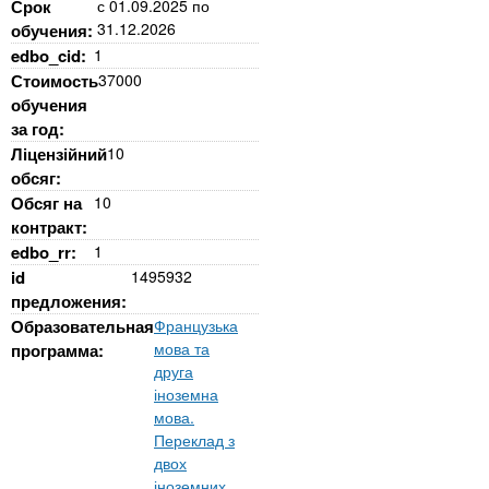
Срок
с
01.09.2025
по
31.12.2026
обучения:
edbo_cid:
1
Стоимость
37000
обучения
за год:
Ліцензійний
10
обсяг:
Обсяг на
10
контракт:
edbo_rr:
1
id
1495932
предложения:
Образовательная
Французька
мова та
программа:
друга
іноземна
мова.
Переклад з
двох
іноземних