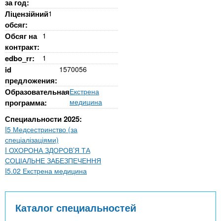
за год:
Ліцензійний
1
обсяг:
Обсяг на
1
контракт:
edbo_rr:
1
id
1570056
предложения:
Образовательная
Екстрена
медицина
программа:
Специальности 2025:
I5 Медсестринство (за
спеціалізаціями)
I ОХОРОНА ЗДОРОВ’Я ТА
СОЦІАЛЬНЕ ЗАБЕЗПЕЧЕННЯ
I5.02 Екстрена медицина
Каталог специальностей