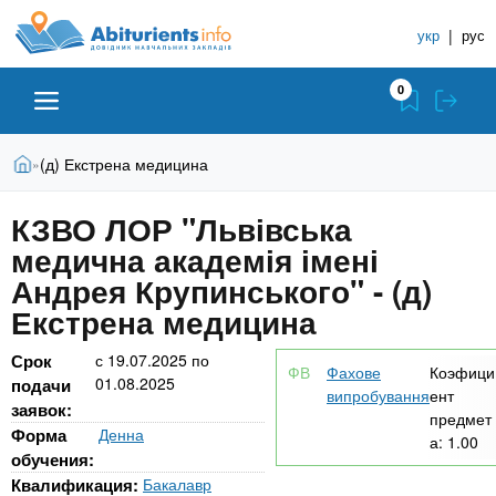
A
П
С
е
укр
|
рус
п
b
р
р
е
0
й
а
i
т
в
и
В
Абитуриенту
Главная
(д) Екстрена медицина
»
о
к
t
ы
о
ч
з
КЗВО ЛОР "Львівська
с
Вузы
д
н
u
н
медична академія імені
е
и
о
с
Андрея Крупинського" - (д)
в
к
Колледжи
r
ь
Екстрена медицина
н
У
о
ч
i
м
Срок
с
19.07.2025
по
Курсы
Фахове
Коэфици
у
01.08.2025
е
подачи
випробування
ент
с
заявок:
б
предмет
e
о
Частные школы
Форма
Денна
а:
1.00
н
д
обучения:
е
ы
Квалификация:
Бакалавр