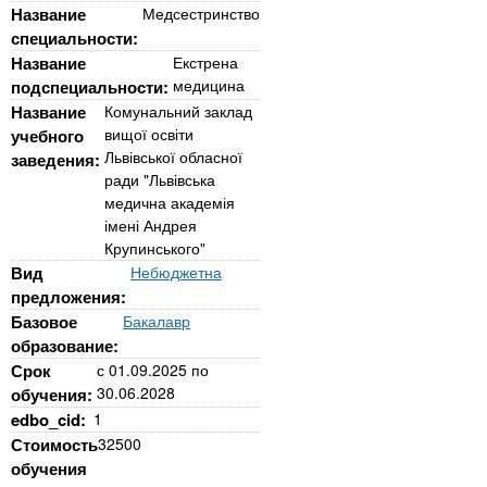
n
MBA
р
х
Название
Медсестринство
ж
специальности:
з
t
а
Название
Екстрена
Онлайн курсы
н
а
медицина
подспециальности:
и
в
s
Название
Комунальний заклад
ю
е
вищої освіти
За рубежом
учебного
Львівської обласної
заведения:
.
д
ради "Львівська
е
медична академія
i
н
імені Андрея
Крупинського"
и
Вид
Небюджетна
n
й
предложения:
Базовое
Бакалавр
f
образование:
Срок
с
01.09.2025
по
30.06.2028
обучения:
o
edbo_cid:
1
Стоимость
32500
обучения